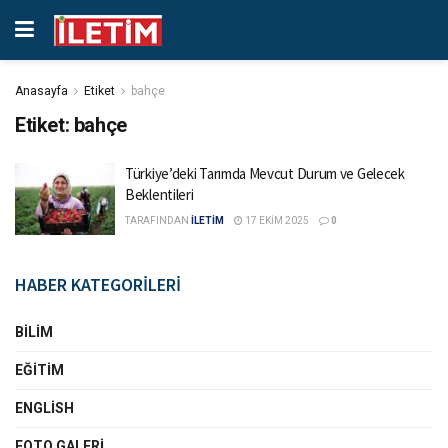
Anasayfa
Etiket
bahçe
Etiket:
bahçe
Türkiye’deki Tarımda Mevcut Durum ve Gelecek
Beklentileri
TARAFINDAN
İLETİM
17 EKIM 2025
0
HABER KATEGORİLERİ
BILIM
EĞITIM
ENGLISH
FOTO GALERI