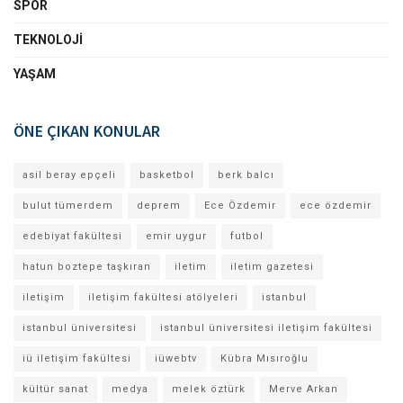
SPOR
TEKNOLOJI
YAŞAM
ÖNE ÇIKAN KONULAR
asil beray epçeli
basketbol
berk balcı
bulut tümerdem
deprem
Ece Özdemir
ece özdemir
edebiyat fakültesi
emir uygur
futbol
hatun boztepe taşkıran
iletim
iletim gazetesi
iletişim
iletişim fakültesi atölyeleri
istanbul
istanbul üniversitesi
istanbul üniversitesi iletişim fakültesi
iü iletişim fakültesi
iüwebtv
Kübra Mısıroğlu
kültür sanat
medya
melek öztürk
Merve Arkan