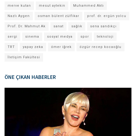
merve kutan
mesut aytekin
Muhammed Aktı
Nazlı Aygen
osman bülent zülfikar
prof. dr. ergün yolcu
Prof. Dr. Mahmut Ak
sanat
sağlık
sena sandıkçı
sergi
sinema
sosyal medya
spor
teknoloji
TRT
yapay zeka
ömer iğrek
özgür recep kocaoğlu
İletişim Fakültesi
ÖNE ÇIKAN HABERLER