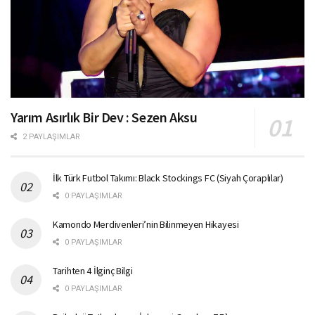
Yarım Asırlık Bir Dev : Sezen Aksu
2 PAYLAŞIMLAR
İlk Türk Futbol Takımı: Black Stockings FC (Siyah Çoraplılar)
0 PAYLAŞIMLAR
Kamondo Merdivenleri’nin Bilinmeyen Hikayesi
0 PAYLAŞIMLAR
Tarihten 4 İlginç Bilgi
0 PAYLAŞIMLAR