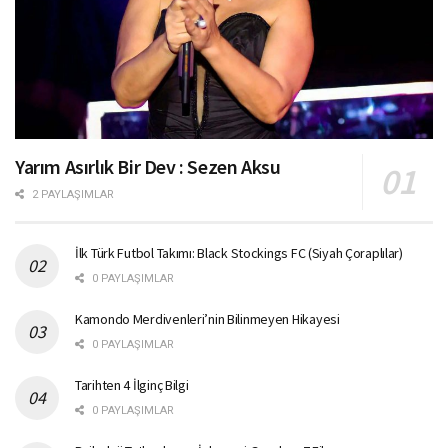
Yarım Asırlık Bir Dev : Sezen Aksu
2 PAYLAŞIMLAR
İlk Türk Futbol Takımı: Black Stockings FC (Siyah Çoraplılar)
0 PAYLAŞIMLAR
Kamondo Merdivenleri’nin Bilinmeyen Hikayesi
0 PAYLAŞIMLAR
Tarihten 4 İlginç Bilgi
0 PAYLAŞIMLAR