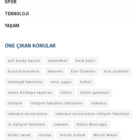
SPOR
TEKNOLOJI
YAŞAM
ÖNE ÇIKAN KONULAR
asil beray epçeli
basketbol
berk balcı
bulut tümerdem
deprem
Ece Özdemir
ece özdemir
edebiyat fakültesi
emir uygur
futbol
hatun boztepe taşkıran
iletim
iletim gazetesi
iletişim
iletişim fakültesi atölyeleri
istanbul
istanbul üniversitesi
istanbul üniversitesi iletişim fakültesi
iü iletişim fakültesi
iüwebtv
Kübra Mısıroğlu
kültür sanat
medya
melek öztürk
Merve Arkan