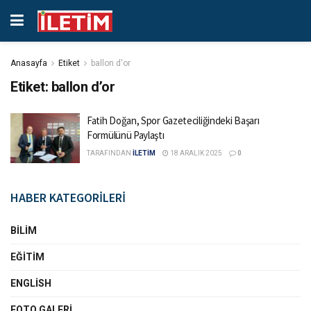
Anasayfa
Etiket
ballon d'or
Etiket:
ballon d’or
Fatih Doğan, Spor Gazeteciliğindeki Başarı
Formülünü Paylaştı
TARAFINDAN
İLETİM
18 ARALIK 2025
0
HABER KATEGORİLERİ
BILIM
EĞITIM
ENGLISH
FOTO GALERI