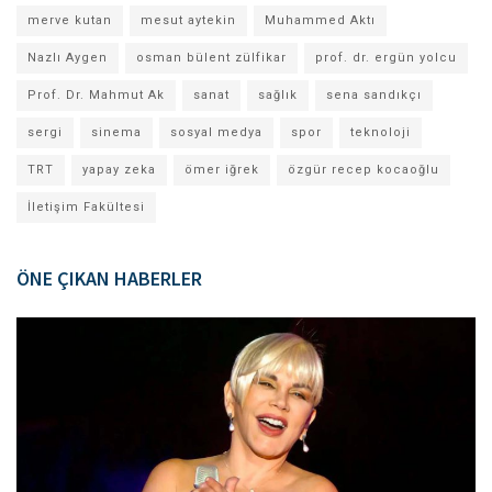
merve kutan
mesut aytekin
Muhammed Aktı
Nazlı Aygen
osman bülent zülfikar
prof. dr. ergün yolcu
Prof. Dr. Mahmut Ak
sanat
sağlık
sena sandıkçı
sergi
sinema
sosyal medya
spor
teknoloji
TRT
yapay zeka
ömer iğrek
özgür recep kocaoğlu
İletişim Fakültesi
ÖNE ÇIKAN HABERLER