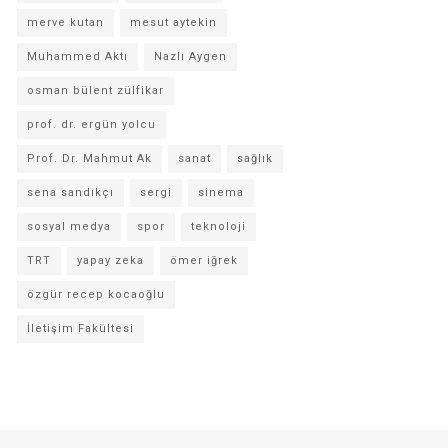
merve kutan
mesut aytekin
Muhammed Aktı
Nazlı Aygen
osman bülent zülfikar
prof. dr. ergün yolcu
Prof. Dr. Mahmut Ak
sanat
sağlık
sena sandıkçı
sergi
sinema
sosyal medya
spor
teknoloji
TRT
yapay zeka
ömer iğrek
özgür recep kocaoğlu
İletişim Fakültesi