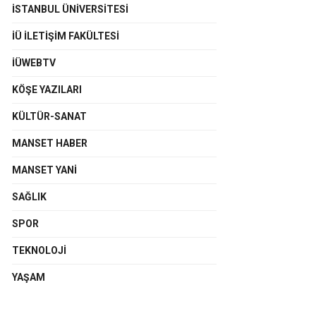
İSTANBUL ÜNIVERSITESI
İÜ İLETIŞIM FAKÜLTESI
İÜWEBTV
KÖŞE YAZILARI
KÜLTÜR-SANAT
MANSET HABER
MANSET YANI
SAĞLIK
SPOR
TEKNOLOJI
YAŞAM