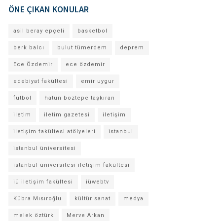
ÖNE ÇIKAN KONULAR
asil beray epçeli
basketbol
berk balcı
bulut tümerdem
deprem
Ece Özdemir
ece özdemir
edebiyat fakültesi
emir uygur
futbol
hatun boztepe taşkıran
iletim
iletim gazetesi
iletişim
iletişim fakültesi atölyeleri
istanbul
istanbul üniversitesi
istanbul üniversitesi iletişim fakültesi
iü iletişim fakültesi
iüwebtv
Kübra Mısıroğlu
kültür sanat
medya
melek öztürk
Merve Arkan