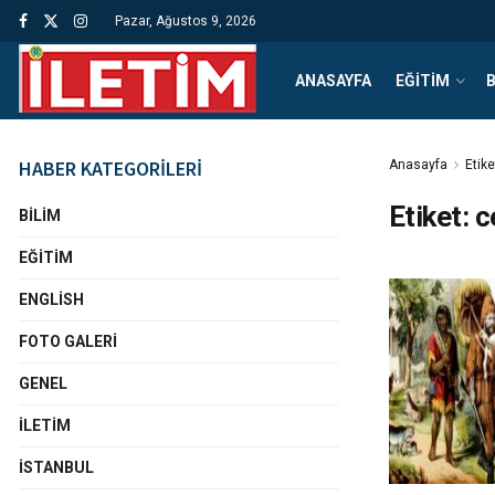
Pazar, Ağustos 9, 2026
ANASAYFA
EĞITIM
B
HABER KATEGORİLERİ
Anasayfa
Etike
Etiket:
c
BILIM
EĞITIM
ENGLISH
FOTO GALERI
GENEL
İLETIM
İSTANBUL