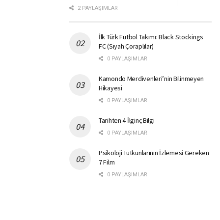
2 PAYLAŞIMLAR
İlk Türk Futbol Takımı: Black Stockings
FC (Siyah Çoraplılar)
0 PAYLAŞIMLAR
Kamondo Merdivenleri’nin Bilinmeyen
Hikayesi
0 PAYLAŞIMLAR
Tarihten 4 İlginç Bilgi
0 PAYLAŞIMLAR
Psikoloji Tutkunlarının İzlemesi Gereken
7 Film
0 PAYLAŞIMLAR