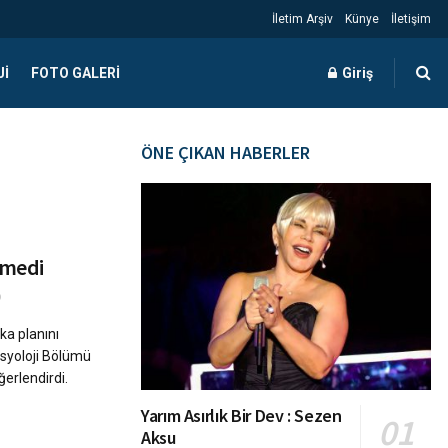
İletim Arşiv
Künye
İletişim
JI
FOTO GALERI
Giriş
ÖNE ÇIKAN HABERLER
şmedi
ka planını
osyoloji Bölümü
erlendirdi.
Yarım Asırlık Bir Dev : Sezen
Aksu