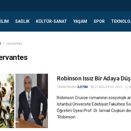
ILIM
SAĞLIK
KÜLTÜR-SANAT
YAŞAM
SPOR
TEKNOLO
t
cervantes
ervantes
Robinson Issız Bir Adaya Dü
TARAFINDAN
İLETİM
27 AĞUSTOS 2019
0
Robinson Crusoe romanının sosyolojik ar
İstanbul Üniversite Edebiyat Fakültesi S
Öğretim Üyesi Prof. Dr. İsmail Coşkun değ
“Robinson ...