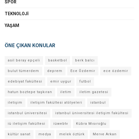
SPOR
TEKNOLOJI
YAŞAM
ÖNE ÇIKAN KONULAR
asil beray epçeli
basketbol
berk balcı
bulut tümerdem
deprem
Ece Özdemir
ece özdemir
edebiyat fakültesi
emir uygur
futbol
hatun boztepe taşkıran
iletim
iletim gazetesi
iletişim
iletişim fakültesi atölyeleri
istanbul
istanbul üniversitesi
istanbul üniversitesi iletişim fakültesi
iü iletişim fakültesi
iüwebtv
Kübra Mısıroğlu
kültür sanat
medya
melek öztürk
Merve Arkan