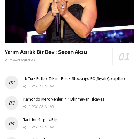
Yarım Asırlık Bir Dev : Sezen Aksu
2 PAYLAŞIMLAR
İlk Türk Futbol Takımı: Black Stockings FC (Siyah Çoraplılar)
0 PAYLAŞIMLAR
Kamondo Merdivenleri’nin Bilinmeyen Hikayesi
0 PAYLAŞIMLAR
Tarihten 4 İlginç Bilgi
0 PAYLAŞIMLAR