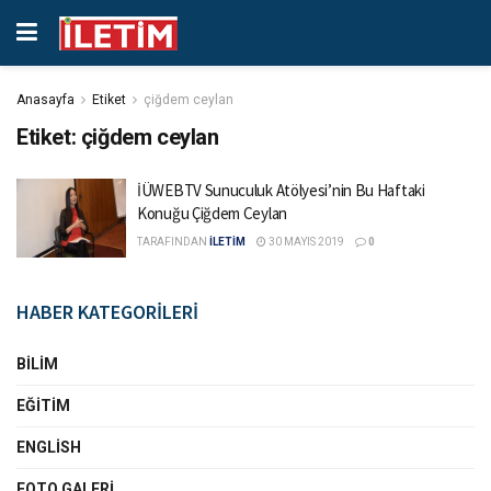
Anasayfa
Etiket
çiğdem ceylan
Etiket:
çiğdem ceylan
İÜWEBTV Sunuculuk Atölyesi’nin Bu Haftaki
Konuğu Çiğdem Ceylan
TARAFINDAN
İLETİM
30 MAYIS 2019
0
HABER KATEGORİLERİ
BILIM
EĞITIM
ENGLISH
FOTO GALERI