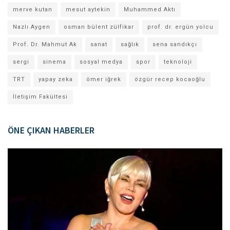
merve kutan
mesut aytekin
Muhammed Aktı
Nazlı Aygen
osman bülent zülfikar
prof. dr. ergün yolcu
Prof. Dr. Mahmut Ak
sanat
sağlık
sena sandıkçı
sergi
sinema
sosyal medya
spor
teknoloji
TRT
yapay zeka
ömer iğrek
özgür recep kocaoğlu
İletişim Fakültesi
ÖNE ÇIKAN HABERLER