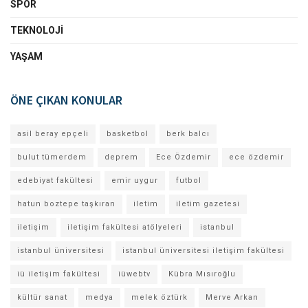
SPOR
TEKNOLOJI
YAŞAM
ÖNE ÇIKAN KONULAR
asil beray epçeli
basketbol
berk balcı
bulut tümerdem
deprem
Ece Özdemir
ece özdemir
edebiyat fakültesi
emir uygur
futbol
hatun boztepe taşkıran
iletim
iletim gazetesi
iletişim
iletişim fakültesi atölyeleri
istanbul
istanbul üniversitesi
istanbul üniversitesi iletişim fakültesi
iü iletişim fakültesi
iüwebtv
Kübra Mısıroğlu
kültür sanat
medya
melek öztürk
Merve Arkan