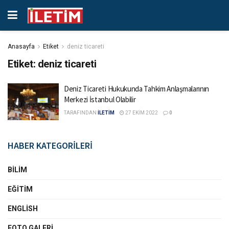
Anasayfa
Etiket
deniz ticareti
Etiket:
deniz ticareti
Deniz Ticareti Hukukunda Tahkim Anlaşmalarının
Merkezi İstanbul Olabilir
TARAFINDAN
İLETİM
27 EKIM 2022
0
HABER KATEGORİLERİ
BILIM
EĞITIM
ENGLISH
FOTO GALERI