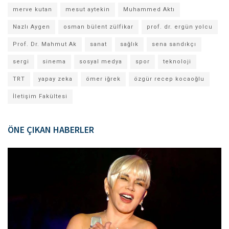
merve kutan
mesut aytekin
Muhammed Aktı
Nazlı Aygen
osman bülent zülfikar
prof. dr. ergün yolcu
Prof. Dr. Mahmut Ak
sanat
sağlık
sena sandıkçı
sergi
sinema
sosyal medya
spor
teknoloji
TRT
yapay zeka
ömer iğrek
özgür recep kocaoğlu
İletişim Fakültesi
ÖNE ÇIKAN HABERLER