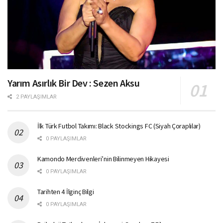
Yarım Asırlık Bir Dev : Sezen Aksu
2 PAYLAŞIMLAR
İlk Türk Futbol Takımı: Black Stockings FC (Siyah Çoraplılar)
0 PAYLAŞIMLAR
Kamondo Merdivenleri’nin Bilinmeyen Hikayesi
0 PAYLAŞIMLAR
Tarihten 4 İlginç Bilgi
0 PAYLAŞIMLAR