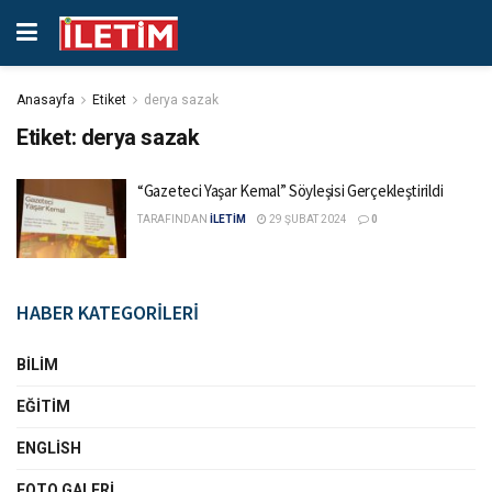
Anasayfa
Etiket
derya sazak
Etiket:
derya sazak
“Gazeteci Yaşar Kemal” Söyleşisi Gerçekleştirildi
TARAFINDAN
İLETİM
29 ŞUBAT 2024
0
HABER KATEGORİLERİ
BILIM
EĞITIM
ENGLISH
FOTO GALERI