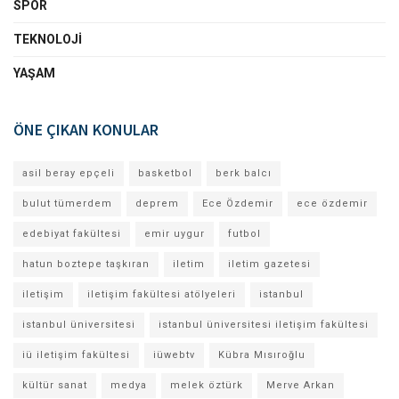
SPOR
TEKNOLOJI
YAŞAM
ÖNE ÇIKAN KONULAR
asil beray epçeli
basketbol
berk balcı
bulut tümerdem
deprem
Ece Özdemir
ece özdemir
edebiyat fakültesi
emir uygur
futbol
hatun boztepe taşkıran
iletim
iletim gazetesi
iletişim
iletişim fakültesi atölyeleri
istanbul
istanbul üniversitesi
istanbul üniversitesi iletişim fakültesi
iü iletişim fakültesi
iüwebtv
Kübra Mısıroğlu
kültür sanat
medya
melek öztürk
Merve Arkan