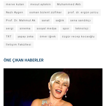
merve kutan
mesut aytekin
Muhammed Aktı
Nazlı Aygen
osman bülent zülfikar
prof. dr. ergün yolcu
Prof. Dr. Mahmut Ak
sanat
sağlık
sena sandıkçı
sergi
sinema
sosyal medya
spor
teknoloji
TRT
yapay zeka
ömer iğrek
özgür recep kocaoğlu
İletişim Fakültesi
ÖNE ÇIKAN HABERLER