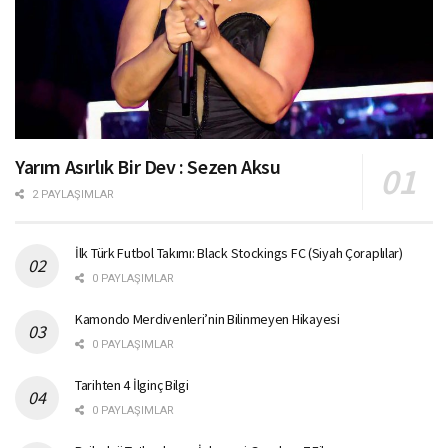
Yarım Asırlık Bir Dev : Sezen Aksu
2 PAYLAŞIMLAR
İlk Türk Futbol Takımı: Black Stockings FC (Siyah Çoraplılar)
0 PAYLAŞIMLAR
Kamondo Merdivenleri’nin Bilinmeyen Hikayesi
0 PAYLAŞIMLAR
Tarihten 4 İlginç Bilgi
0 PAYLAŞIMLAR