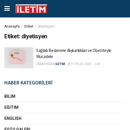
Anasayfa
Etiket
diyetisyen
Etiket:
diyetisyen
Sağlıklı Beslenme Alışkanlıkları ve Obeziteyle
Mücadele
TARAFINDAN
İLETİM
17 EYLÜL 2025
0
HABER KATEGORİLERİ
BILIM
EĞITIM
ENGLISH
FOTO GALERI