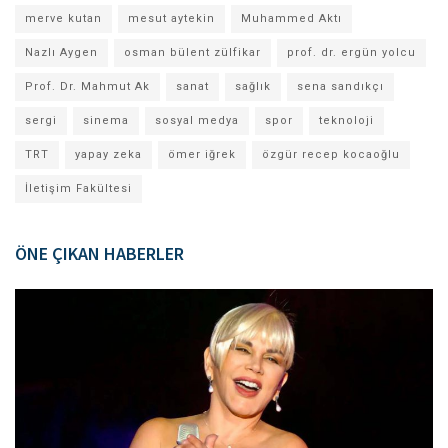
merve kutan
mesut aytekin
Muhammed Aktı
Nazlı Aygen
osman bülent zülfikar
prof. dr. ergün yolcu
Prof. Dr. Mahmut Ak
sanat
sağlık
sena sandıkçı
sergi
sinema
sosyal medya
spor
teknoloji
TRT
yapay zeka
ömer iğrek
özgür recep kocaoğlu
İletişim Fakültesi
ÖNE ÇIKAN HABERLER