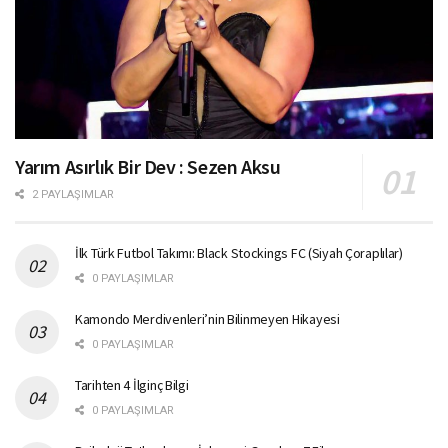
Yarım Asırlık Bir Dev : Sezen Aksu
2 PAYLAŞIMLAR
İlk Türk Futbol Takımı: Black Stockings FC (Siyah Çoraplılar)
0 PAYLAŞIMLAR
Kamondo Merdivenleri’nin Bilinmeyen Hikayesi
0 PAYLAŞIMLAR
Tarihten 4 İlginç Bilgi
0 PAYLAŞIMLAR