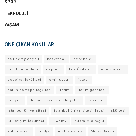
SPOR
TEKNOLOJI
YAŞAM
ÖNE ÇIKAN KONULAR
asil beray epçeli
basketbol
berk balcı
bulut tümerdem
deprem
Ece Özdemir
ece özdemir
edebiyat fakültesi
emir uygur
futbol
hatun boztepe taşkıran
iletim
iletim gazetesi
iletişim
iletişim fakültesi atölyeleri
istanbul
istanbul üniversitesi
istanbul üniversitesi iletişim fakültesi
iü iletişim fakültesi
iüwebtv
Kübra Mısıroğlu
kültür sanat
medya
melek öztürk
Merve Arkan