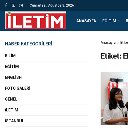
Cumartesi, Ağustos 8, 2026
ANASAYFA
EĞITIM
B
HABER KATEGORİLERİ
Anasayfa
Etike
Etiket:
E
BILIM
EĞITIM
ENGLISH
FOTO GALERI
GENEL
İLETIM
İSTANBUL