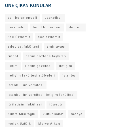
ÖNE ÇIKAN KONULAR
asil beray epçeli
basketbol
berk balcı
bulut tümerdem
deprem
Ece Özdemir
ece özdemir
edebiyat fakültesi
emir uygur
futbol
hatun boztepe taşkıran
iletim
iletim gazetesi
iletişim
iletişim fakültesi atölyeleri
istanbul
istanbul üniversitesi
istanbul üniversitesi iletişim fakültesi
iü iletişim fakültesi
iüwebtv
Kübra Mısıroğlu
kültür sanat
medya
melek öztürk
Merve Arkan