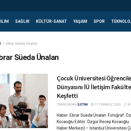
ILIM
SAĞLIK
KÜLTÜR-SANAT
YAŞAM
SPOR
TEKNOLO
t
Ebrar Süeda Ünalan
brar Süeda Ünalan
Çocuk Üniversitesi Öğrencil
Dünyasını İÜ İletişim Fakült
Keşfetti
TARAFINDAN
İLETİM
17 TEMMUZ 2026
0
Haber: Ebrar Süeda Ünalan Fotoğraf: Ö
Kocaoğlu Editör: Özgür Recep Kocaoğlu İ
Haber Merkezi) – İstanbul Üniversitesi Ço