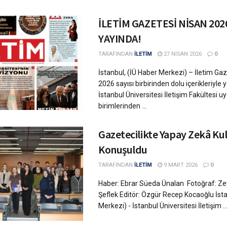
İLETİM GAZETESİ NİSAN 2026
YAYINDA!
TARAFINDAN
İLETİM
27 NISAN 2026
0
İstanbul, (İÜ Haber Merkezi) – İletim Ga
2026 sayısı birbirinden dolu içerikleriyle 
İstanbul Üniversitesi İletişim Fakültesi 
birimlerinden ...
Gazetecilikte Yapay Zekâ Ku
Konuşuldu
TARAFINDAN
İLETİM
9 MART 2026
0
Haber: Ebrar Süeda Ünalan Fotoğraf: Z
Şeflek Editör: Özgür Recep Kocaoğlu İsta
Merkezi) - İstanbul Üniversitesi İletişim ..