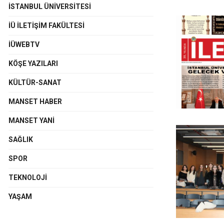
İSTANBUL ÜNIVERSITESI
İÜ İLETIŞIM FAKÜLTESI
İÜWEBTV
KÖŞE YAZILARI
KÜLTÜR-SANAT
MANSET HABER
MANSET YANI
SAĞLIK
SPOR
TEKNOLOJI
YAŞAM