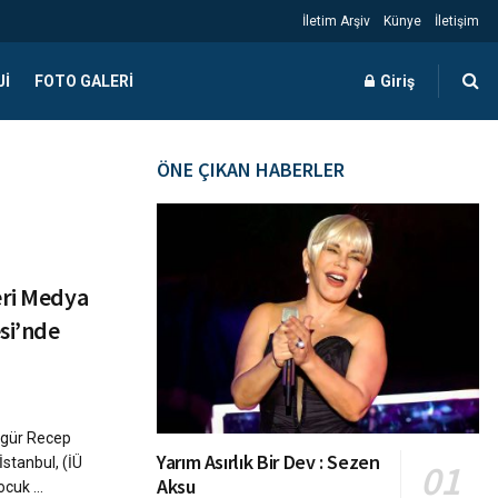
İletim Arşiv
Künye
İletişim
JI
FOTO GALERI
Giriş
ÖNE ÇIKAN HABERLER
eri Medya
esi’nde
zgür Recep
Yarım Asırlık Bir Dev : Sezen
stanbul, (İÜ
Aksu
cuk ...