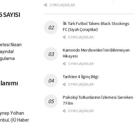
2 PAYLAŞIMLAR
 SAYISI
İlk Türk Futbol Takımı: Black Stockings
FC (Siyah Çoraplılar)
0 PAYLAŞIMLAR
zetesi Nisan
Kamondo Merdivenleri’nin Bilinmeyen
yayında!
Hikayesi
uygulama
0 PAYLAŞIMLAR
Tarihten 4 İlginç Bilgi
llanımı
0 PAYLAŞIMLAR
Psikoloji Tutkunlarının İzlemesi Gereken
7 Film
0 PAYLAŞIMLAR
eynep Yolhan
nbul, (İÜ Haber
.