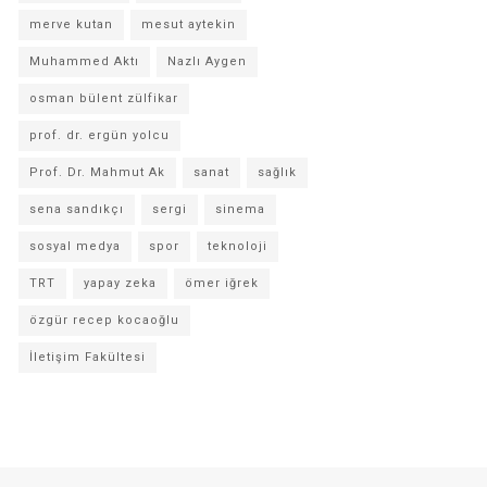
merve kutan
mesut aytekin
Muhammed Aktı
Nazlı Aygen
osman bülent zülfikar
prof. dr. ergün yolcu
Prof. Dr. Mahmut Ak
sanat
sağlık
sena sandıkçı
sergi
sinema
sosyal medya
spor
teknoloji
TRT
yapay zeka
ömer iğrek
özgür recep kocaoğlu
İletişim Fakültesi