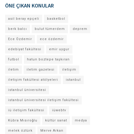
ÖNE ÇIKAN KONULAR
asil beray epçeli
basketbol
berk balcı
bulut tümerdem
deprem
Ece Özdemir
ece özdemir
edebiyat fakültesi
emir uygur
futbol
hatun boztepe taşkıran
iletim
iletim gazetesi
iletişim
iletişim fakültesi atölyeleri
istanbul
istanbul üniversitesi
istanbul üniversitesi iletişim fakültesi
iü iletişim fakültesi
iüwebtv
Kübra Mısıroğlu
kültür sanat
medya
melek öztürk
Merve Arkan