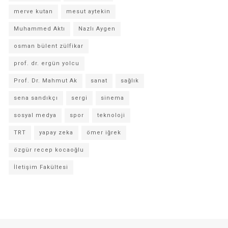
merve kutan
mesut aytekin
Muhammed Aktı
Nazlı Aygen
osman bülent zülfikar
prof. dr. ergün yolcu
Prof. Dr. Mahmut Ak
sanat
sağlık
sena sandıkçı
sergi
sinema
sosyal medya
spor
teknoloji
TRT
yapay zeka
ömer iğrek
özgür recep kocaoğlu
İletişim Fakültesi