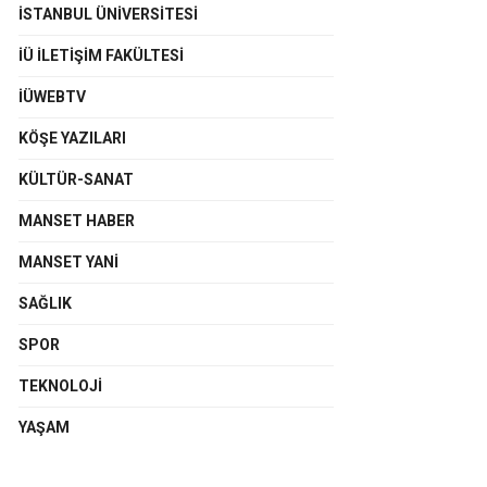
İSTANBUL ÜNIVERSITESI
İÜ İLETIŞIM FAKÜLTESI
İÜWEBTV
KÖŞE YAZILARI
KÜLTÜR-SANAT
MANSET HABER
MANSET YANI
SAĞLIK
SPOR
TEKNOLOJI
YAŞAM