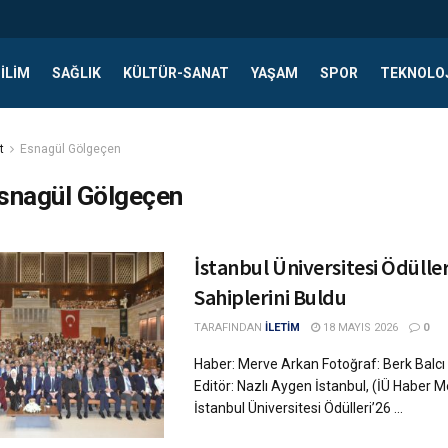
ILIM
SAĞLIK
KÜLTÜR-SANAT
YAŞAM
SPOR
TEKNOLO
t
Esnagül Gölgeçen
snagül Gölgeçen
İstanbul Üniversitesi Ödüller
Sahiplerini Buldu
TARAFINDAN
İLETİM
18 MAYIS 2026
0
Haber: Merve Arkan Fotoğraf: Berk Balcı
Editör: Nazlı Aygen İstanbul, (İÜ Haber M
İstanbul Üniversitesi Ödülleri’26 ...