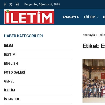
Perşembe, Ağustos 6, 2026
ANASAYFA
EĞITIM
B
HABER KATEGORİLERİ
Anasayfa
Etike
Etiket:
E
BILIM
EĞITIM
ENGLISH
FOTO GALERI
GENEL
İLETIM
İSTANBUL