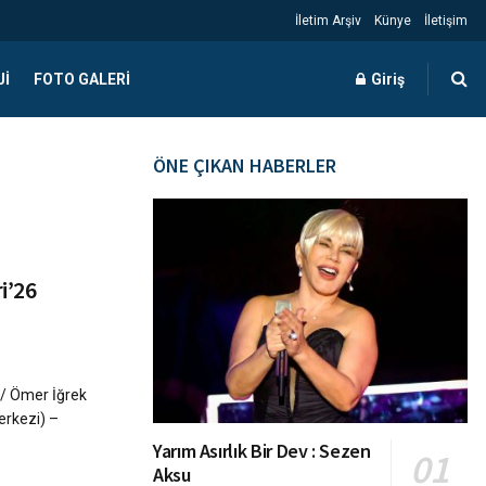
İletim Arşiv
Künye
İletişim
JI
FOTO GALERI
Giriş
ÖNE ÇIKAN HABERLER
i’26
 / Ömer İğrek
erkezi) –
Yarım Asırlık Bir Dev : Sezen
Aksu