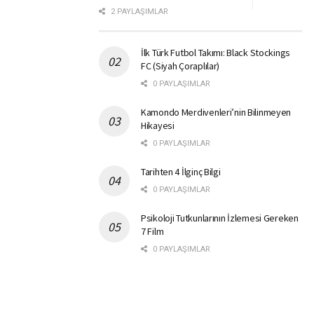
2 PAYLAŞIMLAR
İlk Türk Futbol Takımı: Black Stockings
FC (Siyah Çoraplılar)
0 PAYLAŞIMLAR
Kamondo Merdivenleri’nin Bilinmeyen
Hikayesi
0 PAYLAŞIMLAR
Tarihten 4 İlginç Bilgi
0 PAYLAŞIMLAR
Psikoloji Tutkunlarının İzlemesi Gereken
7 Film
0 PAYLAŞIMLAR