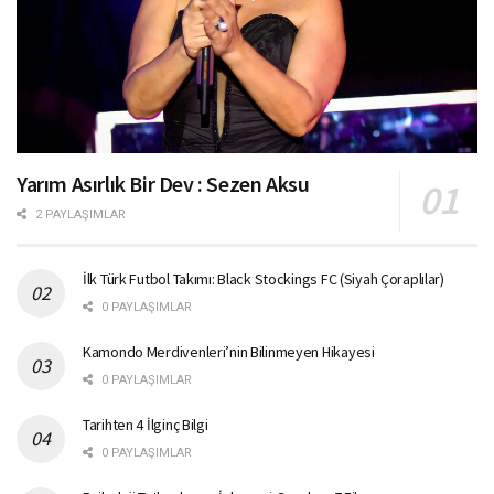
Yarım Asırlık Bir Dev : Sezen Aksu
2 PAYLAŞIMLAR
İlk Türk Futbol Takımı: Black Stockings FC (Siyah Çoraplılar)
0 PAYLAŞIMLAR
Kamondo Merdivenleri’nin Bilinmeyen Hikayesi
0 PAYLAŞIMLAR
Tarihten 4 İlginç Bilgi
0 PAYLAŞIMLAR