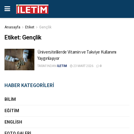
Anasayfa
Etiket
Gençlik
Etiket:
Gençlik
Üniversitelilerde Vitamin ve Takviye Kullanımı
Yaygınlaşıyor
TARAFINDAN
İLETİM
23 MART 2026
0
HABER KATEGORİLERİ
BILIM
EĞITIM
ENGLISH
FOTO GALERI