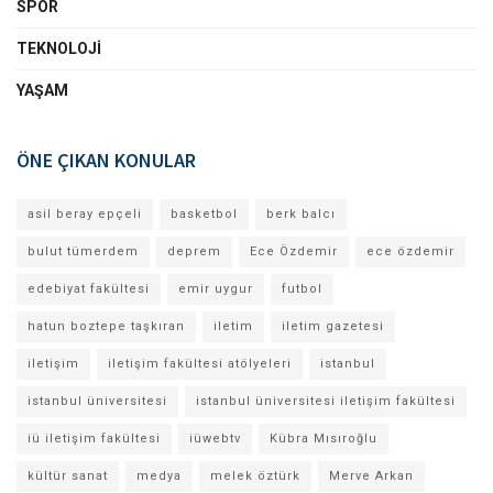
SPOR
TEKNOLOJI
YAŞAM
ÖNE ÇIKAN KONULAR
asil beray epçeli
basketbol
berk balcı
bulut tümerdem
deprem
Ece Özdemir
ece özdemir
edebiyat fakültesi
emir uygur
futbol
hatun boztepe taşkıran
iletim
iletim gazetesi
iletişim
iletişim fakültesi atölyeleri
istanbul
istanbul üniversitesi
istanbul üniversitesi iletişim fakültesi
iü iletişim fakültesi
iüwebtv
Kübra Mısıroğlu
kültür sanat
medya
melek öztürk
Merve Arkan