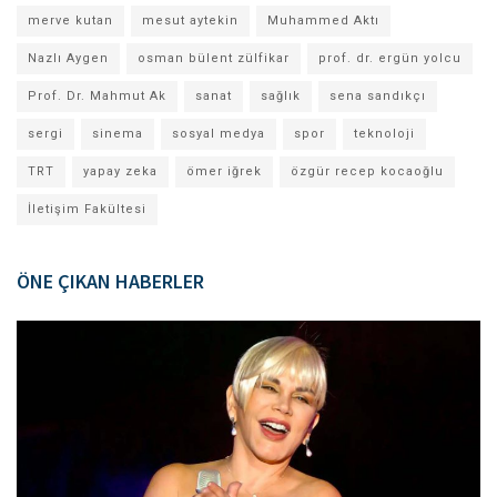
merve kutan
mesut aytekin
Muhammed Aktı
Nazlı Aygen
osman bülent zülfikar
prof. dr. ergün yolcu
Prof. Dr. Mahmut Ak
sanat
sağlık
sena sandıkçı
sergi
sinema
sosyal medya
spor
teknoloji
TRT
yapay zeka
ömer iğrek
özgür recep kocaoğlu
İletişim Fakültesi
ÖNE ÇIKAN HABERLER