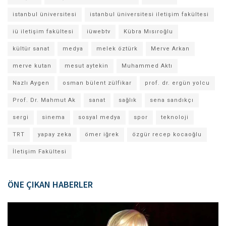
istanbul üniversitesi
istanbul üniversitesi iletişim fakültesi
iü iletişim fakültesi
iüwebtv
Kübra Mısıroğlu
kültür sanat
medya
melek öztürk
Merve Arkan
merve kutan
mesut aytekin
Muhammed Aktı
Nazlı Aygen
osman bülent zülfikar
prof. dr. ergün yolcu
Prof. Dr. Mahmut Ak
sanat
sağlık
sena sandıkçı
sergi
sinema
sosyal medya
spor
teknoloji
TRT
yapay zeka
ömer iğrek
özgür recep kocaoğlu
İletişim Fakültesi
ÖNE ÇIKAN HABERLER