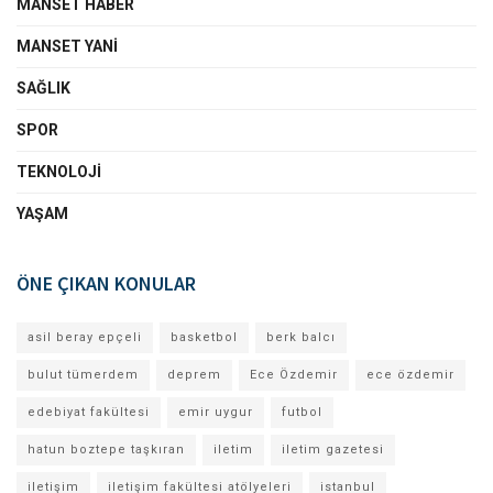
MANSET HABER
MANSET YANI
SAĞLIK
SPOR
TEKNOLOJI
YAŞAM
ÖNE ÇIKAN KONULAR
asil beray epçeli
basketbol
berk balcı
bulut tümerdem
deprem
Ece Özdemir
ece özdemir
edebiyat fakültesi
emir uygur
futbol
hatun boztepe taşkıran
iletim
iletim gazetesi
iletişim
iletişim fakültesi atölyeleri
istanbul