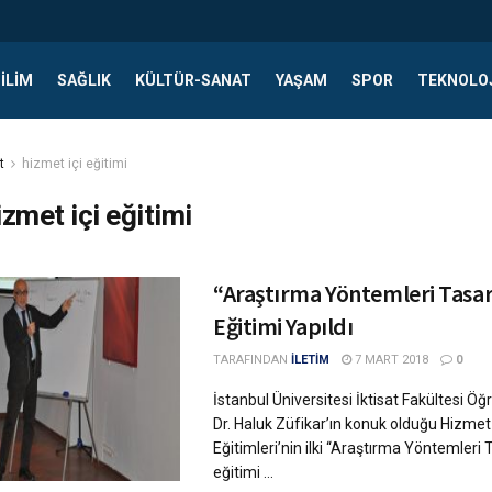
ILIM
SAĞLIK
KÜLTÜR-SANAT
YAŞAM
SPOR
TEKNOLO
t
hizmet içi eğitimi
izmet içi eğitimi
“Araştırma Yöntemleri Tasa
Eğitimi Yapıldı
TARAFINDAN
İLETİM
7 MART 2018
0
İstanbul Üniversitesi İktisat Fakültesi Öğ
Dr. Haluk Züfikar’ın konuk olduğu Hizmet 
Eğitimleri’nin ilki “Araştırma Yöntemleri 
eğitimi ...