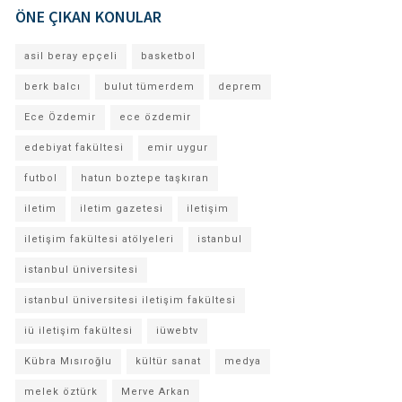
ÖNE ÇIKAN KONULAR
asil beray epçeli
basketbol
berk balcı
bulut tümerdem
deprem
Ece Özdemir
ece özdemir
edebiyat fakültesi
emir uygur
futbol
hatun boztepe taşkıran
iletim
iletim gazetesi
iletişim
iletişim fakültesi atölyeleri
istanbul
istanbul üniversitesi
istanbul üniversitesi iletişim fakültesi
iü iletişim fakültesi
iüwebtv
Kübra Mısıroğlu
kültür sanat
medya
melek öztürk
Merve Arkan