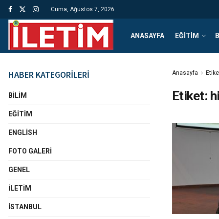
Cuma, Ağustos 7, 2026
ANASAYFA
EĞITIM
B
HABER KATEGORİLERİ
Anasayfa
Etike
Etiket:
h
BILIM
EĞITIM
ENGLISH
FOTO GALERI
GENEL
İLETIM
İSTANBUL