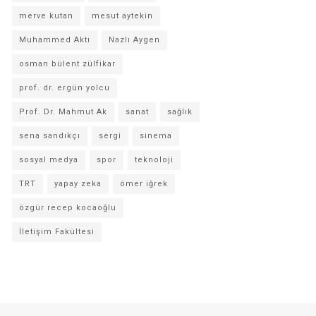
merve kutan
mesut aytekin
Muhammed Aktı
Nazlı Aygen
osman bülent zülfikar
prof. dr. ergün yolcu
Prof. Dr. Mahmut Ak
sanat
sağlık
sena sandıkçı
sergi
sinema
sosyal medya
spor
teknoloji
TRT
yapay zeka
ömer iğrek
özgür recep kocaoğlu
İletişim Fakültesi