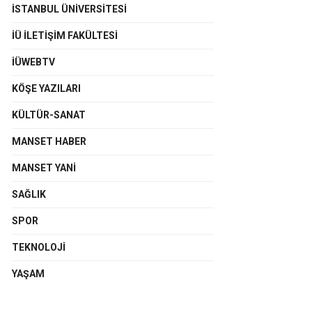
İSTANBUL ÜNIVERSITESI
İÜ İLETIŞIM FAKÜLTESI
İÜWEBTV
KÖŞE YAZILARI
KÜLTÜR-SANAT
MANSET HABER
MANSET YANI
SAĞLIK
SPOR
TEKNOLOJI
YAŞAM