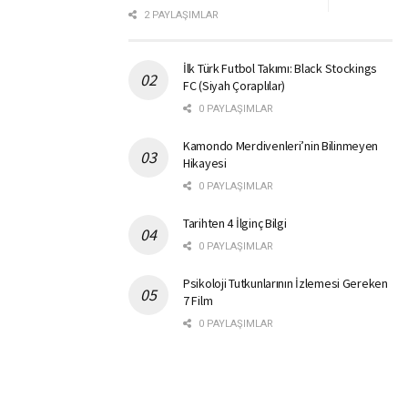
2 PAYLAŞIMLAR
İlk Türk Futbol Takımı: Black Stockings
FC (Siyah Çoraplılar)
0 PAYLAŞIMLAR
Kamondo Merdivenleri’nin Bilinmeyen
Hikayesi
0 PAYLAŞIMLAR
Tarihten 4 İlginç Bilgi
0 PAYLAŞIMLAR
Psikoloji Tutkunlarının İzlemesi Gereken
7 Film
0 PAYLAŞIMLAR