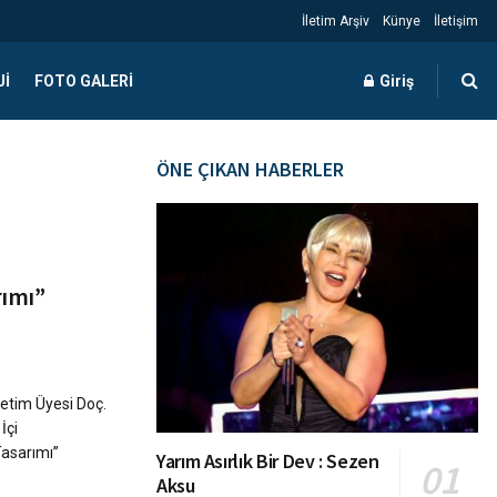
İletim Arşiv
Künye
İletişim
JI
FOTO GALERI
Giriş
ÖNE ÇIKAN HABERLER
rımı”
retim Üyesi Doç.
İçi
Tasarımı”
Yarım Asırlık Bir Dev : Sezen
Aksu