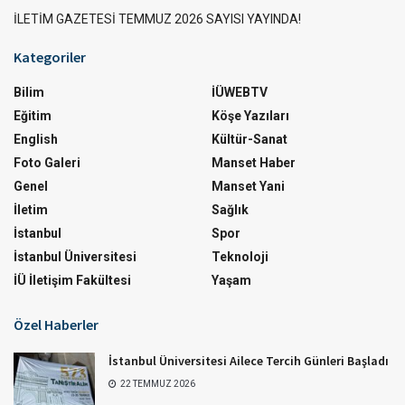
İLETİM GAZETESİ TEMMUZ 2026 SAYISI YAYINDA!
Kategoriler
Bilim
İÜWEBTV
Eğitim
Köşe Yazıları
English
Kültür-Sanat
Foto Galeri
Manset Haber
Genel
Manset Yani
İletim
Sağlık
İstanbul
Spor
İstanbul Üniversitesi
Teknoloji
İÜ İletişim Fakültesi
Yaşam
Özel Haberler
İstanbul Üniversitesi Ailece Tercih Günleri Başladı
22 TEMMUZ 2026