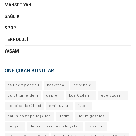
MANSET YANI
SAĞLIK
SPOR
TEKNOLOJI
YAŞAM
ÖNE ÇIKAN KONULAR
asil beray epçeli
basketbol
berk balcı
bulut tümerdem
deprem
Ece Özdemir
ece özdemir
edebiyat fakültesi
emir uygur
futbol
hatun boztepe taşkıran
iletim
iletim gazetesi
iletişim
iletişim fakültesi atölyeleri
istanbul