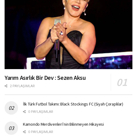
Yarım Asırlık Bir Dev : Sezen Aksu
2 PAYLAŞIMLAR
İlk Türk Futbol Takımı: Black Stockings FC (Siyah Çoraplılar)
0 PAYLAŞIMLAR
Kamondo Merdivenleri’nin Bilinmeyen Hikayesi
0 PAYLAŞIMLAR