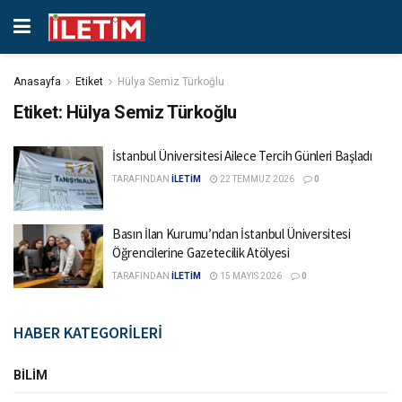
Anasayfa
Etiket
Hülya Semiz Türkoğlu
Etiket:
Hülya Semiz Türkoğlu
İstanbul Üniversitesi Ailece Tercih Günleri Başladı
TARAFINDAN
İLETİM
22 TEMMUZ 2026
0
Basın İlan Kurumu’ndan İstanbul Üniversitesi
Öğrencilerine Gazetecilik Atölyesi
TARAFINDAN
İLETİM
15 MAYIS 2026
0
HABER KATEGORİLERİ
BILIM