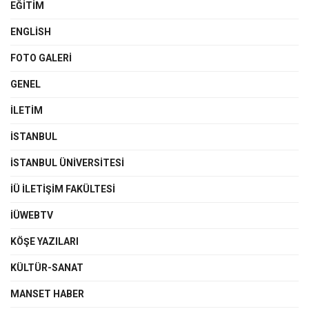
EĞITIM
ENGLISH
FOTO GALERI
GENEL
İLETIM
İSTANBUL
İSTANBUL ÜNIVERSITESI
İÜ İLETIŞIM FAKÜLTESI
İÜWEBTV
KÖŞE YAZILARI
KÜLTÜR-SANAT
MANSET HABER