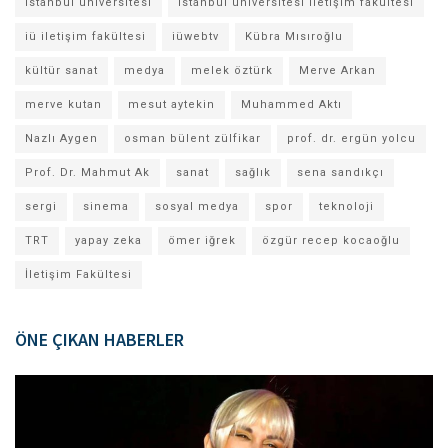
istanbul üniversitesi
istanbul üniversitesi iletişim fakültesi
iü iletişim fakültesi
iüwebtv
Kübra Mısıroğlu
kültür sanat
medya
melek öztürk
Merve Arkan
merve kutan
mesut aytekin
Muhammed Aktı
Nazlı Aygen
osman bülent zülfikar
prof. dr. ergün yolcu
Prof. Dr. Mahmut Ak
sanat
sağlık
sena sandıkçı
sergi
sinema
sosyal medya
spor
teknoloji
TRT
yapay zeka
ömer iğrek
özgür recep kocaoğlu
İletişim Fakültesi
ÖNE ÇIKAN HABERLER