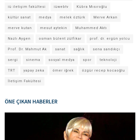
iü iletişim fakültesi
iüwebtv
Kübra Mısıroğlu
kültür sanat
medya
melek öztürk
Merve Arkan
merve kutan
mesut aytekin
Muhammed Aktı
Nazlı Aygen
osman bülent zülfikar
prof. dr. ergün yolcu
Prof. Dr. Mahmut Ak
sanat
sağlık
sena sandıkçı
sergi
sinema
sosyal medya
spor
teknoloji
TRT
yapay zeka
ömer iğrek
özgür recep kocaoğlu
İletişim Fakültesi
ÖNE ÇIKAN HABERLER