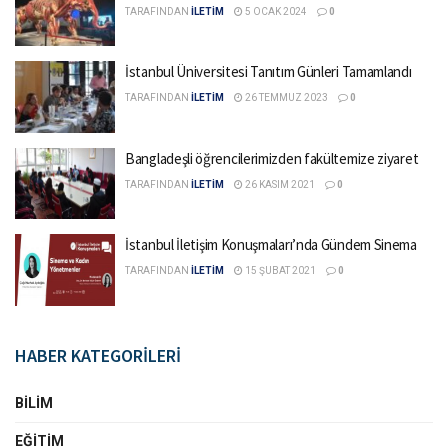
TARAFINDAN
İLETİM
5 OCAK 2024
0
İstanbul Üniversitesi Tanıtım Günleri Tamamlandı
TARAFINDAN
İLETİM
26 TEMMUZ 2023
0
Bangladeşli öğrencilerimizden fakültemize ziyaret
TARAFINDAN
İLETİM
26 KASIM 2021
0
İstanbul İletişim Konuşmaları’nda Gündem Sinema
TARAFINDAN
İLETİM
15 ŞUBAT 2021
0
HABER KATEGORİLERİ
BILIM
EĞITIM