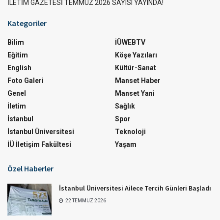
İLETİM GAZETESİ TEMMUZ 2026 SAYISI YAYINDA!
Kategoriler
Bilim
İÜWEBTV
Eğitim
Köşe Yazıları
English
Kültür-Sanat
Foto Galeri
Manset Haber
Genel
Manset Yani
İletim
Sağlık
İstanbul
Spor
İstanbul Üniversitesi
Teknoloji
İÜ İletişim Fakültesi
Yaşam
Özel Haberler
İstanbul Üniversitesi Ailece Tercih Günleri Başladı
22 TEMMUZ 2026