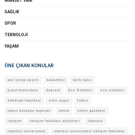
MANSET YANI
SAĞLIK
SPOR
TEKNOLOJI
YAŞAM
ÖNE ÇIKAN KONULAR
asil beray epçeli
basketbol
berk balcı
bulut tümerdem
deprem
Ece Özdemir
ece özdemir
edebiyat fakültesi
emir uygur
futbol
hatun boztepe taşkıran
iletim
iletim gazetesi
iletişim
iletişim fakültesi atölyeleri
istanbul
istanbul üniversitesi
istanbul üniversitesi iletişim fakültesi