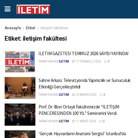
Anasayfa
Etiket
iletişim fakültesi
Etiket:
iletişim fakültesi
İLETİM GAZETESİ TEMMUZ 2026 SAYISI YAYINDA!
TARAFINDAN
İLETİM
17 TEMMUZ 2026
0
Sahne Arkası: Televizyonda Yapımcılık ve Sunuculuk
Etkinliği Gerçekleştirildi
TARAFINDAN
İLETİM
10 MAYIS 2024
0
Prof. Dr. İlber Ortaylı Fakültemizde “İLETİŞİM
PENCERESİNDEN 100 YIL” Seminerini Verdi
TARAFINDAN
İLETİM
17 MART 2024
0
‘Gerçek Hayvanların Anatomi Sergisi’ İstanbul’da