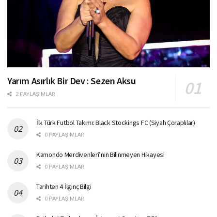
Yarım Asırlık Bir Dev : Sezen Aksu
2 PAYLAŞIMLAR
İlk Türk Futbol Takımı: Black Stockings FC (Siyah Çoraplılar)
0 PAYLAŞIMLAR
Kamondo Merdivenleri’nin Bilinmeyen Hikayesi
0 PAYLAŞIMLAR
Tarihten 4 İlginç Bilgi
0 PAYLAŞIMLAR