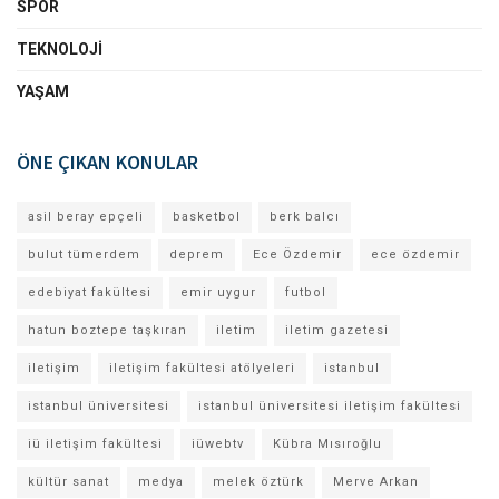
SPOR
TEKNOLOJI
YAŞAM
ÖNE ÇIKAN KONULAR
asil beray epçeli
basketbol
berk balcı
bulut tümerdem
deprem
Ece Özdemir
ece özdemir
edebiyat fakültesi
emir uygur
futbol
hatun boztepe taşkıran
iletim
iletim gazetesi
iletişim
iletişim fakültesi atölyeleri
istanbul
istanbul üniversitesi
istanbul üniversitesi iletişim fakültesi
iü iletişim fakültesi
iüwebtv
Kübra Mısıroğlu
kültür sanat
medya
melek öztürk
Merve Arkan