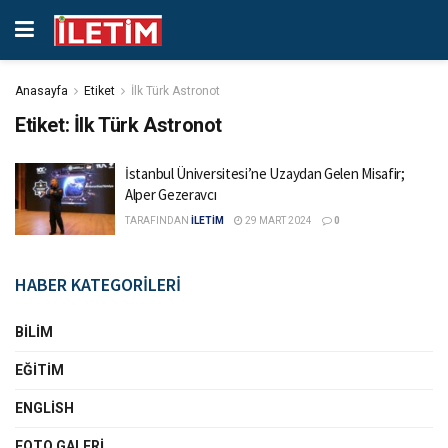
Anasayfa
Etiket
İlk Türk Astronot
Etiket:
İlk Türk Astronot
İstanbul Üniversitesi’ne Uzaydan Gelen Misafir;
Alper Gezeravcı
TARAFINDAN
İLETİM
29 MART 2024
0
HABER KATEGORİLERİ
BILIM
EĞITIM
ENGLISH
FOTO GALERI