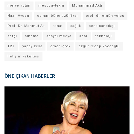
merve kutan
mesut aytekin
Muhammed Aktı
Nazlı Aygen
osman bülent zülfikar
prof. dr. ergün yolcu
Prof. Dr. Mahmut Ak
sanat
sağlık
sena sandıkçı
sergi
sinema
sosyal medya
spor
teknoloji
TRT
yapay zeka
ömer iğrek
özgür recep kocaoğlu
İletişim Fakültesi
ÖNE ÇIKAN HABERLER