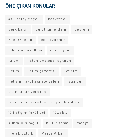
ÖNE ÇIKAN KONULAR
asil beray epçeli
basketbol
berk balcı
bulut tümerdem
deprem
Ece Özdemir
ece özdemir
edebiyat fakültesi
emir uygur
futbol
hatun boztepe taşkıran
iletim
iletim gazetesi
iletişim
iletişim fakültesi atölyeleri
istanbul
istanbul üniversitesi
istanbul üniversitesi iletişim fakültesi
iü iletişim fakültesi
iüwebtv
Kübra Mısıroğlu
kültür sanat
medya
melek öztürk
Merve Arkan