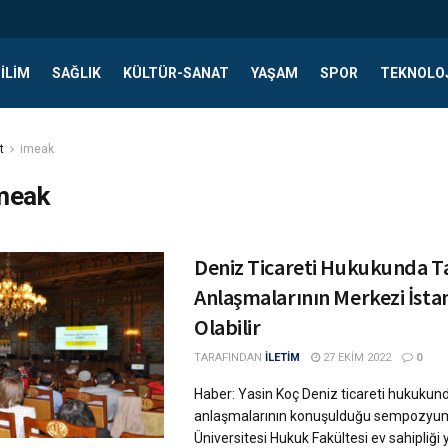
ILIM
SAĞLIK
KÜLTÜR-SANAT
YAŞAM
SPOR
TEKNOLO
t
imeak
meak
Deniz Ticareti Hukukunda 
Anlaşmalarının Merkezi İsta
Olabilir
TARAFINDAN
İLETİM
27 EKIM 2022
0
Haber: Yasin Koç Deniz ticareti hukukun
anlaşmalarının konuşulduğu sempozyum
Üniversitesi Hukuk Fakültesi ev sahipliği 