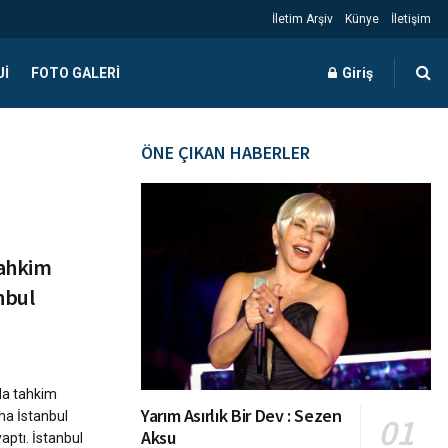
İletim Arşiv
Künye
İletişim
JI
FOTO GALERI
Giriş
ÖNE ÇIKAN HABERLER
Tahkim
nbul
da tahkim
Yarım Asırlık Bir Dev : Sezen
a İstanbul
Aksu
yaptı. İstanbul