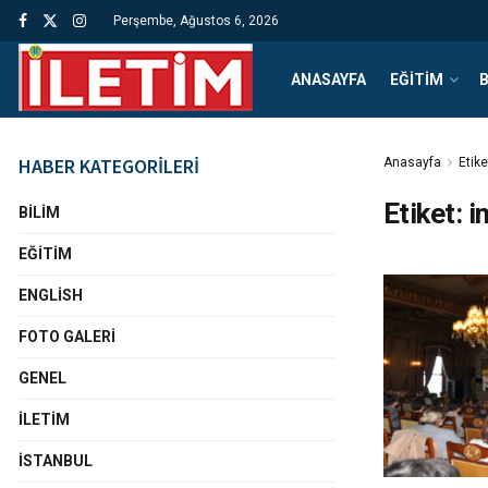
Perşembe, Ağustos 6, 2026
ANASAYFA
EĞITIM
B
HABER KATEGORİLERİ
Anasayfa
Etike
Etiket:
i
BILIM
EĞITIM
ENGLISH
FOTO GALERI
GENEL
İLETIM
İSTANBUL