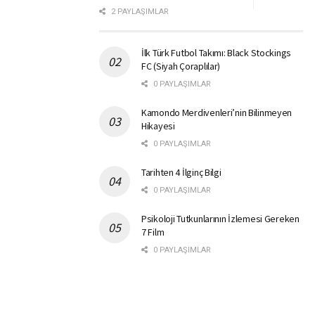
2 PAYLAŞIMLAR
İlk Türk Futbol Takımı: Black Stockings
FC (Siyah Çoraplılar)
0 PAYLAŞIMLAR
Kamondo Merdivenleri’nin Bilinmeyen
Hikayesi
0 PAYLAŞIMLAR
Tarihten 4 İlginç Bilgi
0 PAYLAŞIMLAR
Psikoloji Tutkunlarının İzlemesi Gereken
7 Film
0 PAYLAŞIMLAR