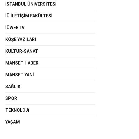
İSTANBUL ÜNIVERSITESI
İÜ İLETIŞIM FAKÜLTESI
İÜWEBTV
KÖŞE YAZILARI
KÜLTÜR-SANAT
MANSET HABER
MANSET YANI
SAĞLIK
SPOR
TEKNOLOJI
YAŞAM