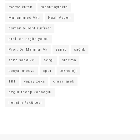
merve kutan
mesut aytekin
Muhammed Aktı
Nazlı Aygen
osman bülent zülfikar
prof. dr. ergün yolcu
Prof. Dr. Mahmut Ak
sanat
sağlık
sena sandıkçı
sergi
sinema
sosyal medya
spor
teknoloji
TRT
yapay zeka
ömer iğrek
özgür recep kocaoğlu
İletişim Fakültesi