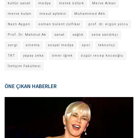
kültür sanat
medya
melek öztürk
Merve Arkan
merve kutan
mesut aytekin
Muhammed Aktı
Nazlı Aygen
osman bülent zülfikar
prof. dr. ergün yolcu
Prof. Dr. Mahmut Ak
sanat
sağlık
sena sandıkçı
sergi
sinema
sosyal medya
spor
teknoloji
TRT
yapay zeka
ömer iğrek
özgür recep kocaoğlu
İletişim Fakültesi
ÖNE ÇIKAN HABERLER