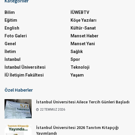
Kategoriler
Bilim
İÜWEBTV
Eğitim
Köşe Yazıları
English
Kültür-Sanat
Foto Galeri
Manset Haber
Genel
Manset Yani
İletim
Sağlık
İstanbul
Spor
İstanbul Üniversitesi
Teknoloji
İÜ İletişim Fakültesi
Yaşam
Özel Haberler
İstanbul Üniversitesi Ailece Tercih Günleri Başladı
22 TEMMUZ 2026
İstanbul Üniversitesi 2026 Tanıtım Kitapçığı
Yayımlandı