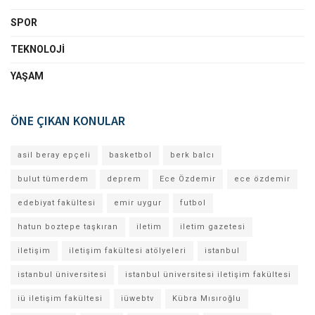
SPOR
TEKNOLOJI
YAŞAM
ÖNE ÇIKAN KONULAR
asil beray epçeli
basketbol
berk balcı
bulut tümerdem
deprem
Ece Özdemir
ece özdemir
edebiyat fakültesi
emir uygur
futbol
hatun boztepe taşkıran
iletim
iletim gazetesi
iletişim
iletişim fakültesi atölyeleri
istanbul
istanbul üniversitesi
istanbul üniversitesi iletişim fakültesi
iü iletişim fakültesi
iüwebtv
Kübra Mısıroğlu