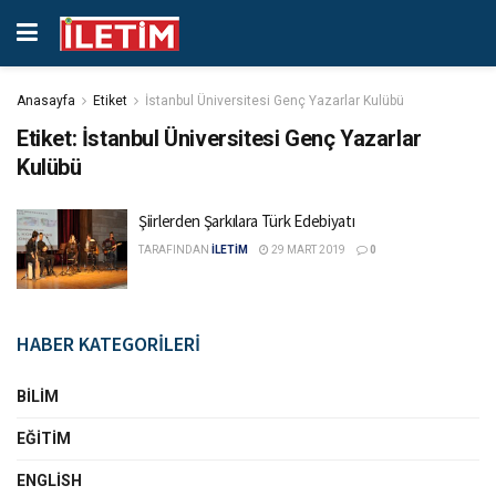
Anasayfa
Etiket
İstanbul Üniversitesi Genç Yazarlar Kulübü
Etiket:
İstanbul Üniversitesi Genç Yazarlar
Kulübü
Şiirlerden Şarkılara Türk Edebiyatı
TARAFINDAN
İLETİM
29 MART 2019
0
HABER KATEGORİLERİ
BILIM
EĞITIM
ENGLISH