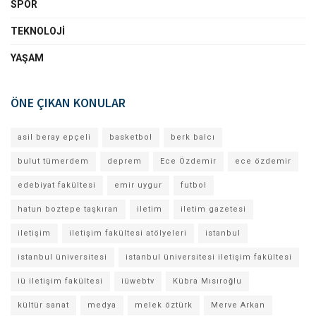
SPOR
TEKNOLOJI
YAŞAM
ÖNE ÇIKAN KONULAR
asil beray epçeli
basketbol
berk balcı
bulut tümerdem
deprem
Ece Özdemir
ece özdemir
edebiyat fakültesi
emir uygur
futbol
hatun boztepe taşkıran
iletim
iletim gazetesi
iletişim
iletişim fakültesi atölyeleri
istanbul
istanbul üniversitesi
istanbul üniversitesi iletişim fakültesi
iü iletişim fakültesi
iüwebtv
Kübra Mısıroğlu
kültür sanat
medya
melek öztürk
Merve Arkan