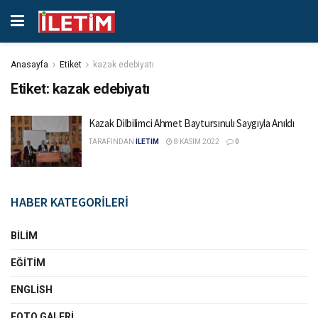
Anasayfa
Etiket
kazak edebiyatı
Etiket:
kazak edebiyatı
Kazak Dilbilimci Ahmet Baytursınulı Saygıyla Anıldı
TARAFINDAN
İLETİM
8 KASIM 2022
0
HABER KATEGORİLERİ
BILIM
EĞITIM
ENGLISH
FOTO GALERI