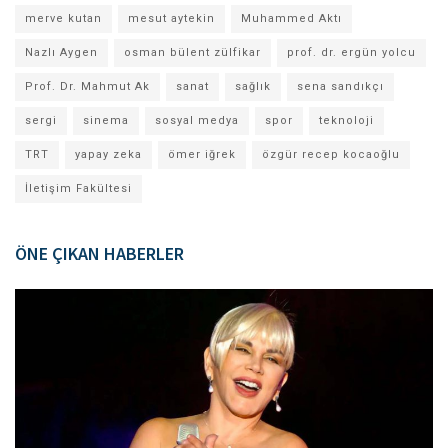
merve kutan
mesut aytekin
Muhammed Aktı
Nazlı Aygen
osman bülent zülfikar
prof. dr. ergün yolcu
Prof. Dr. Mahmut Ak
sanat
sağlık
sena sandıkçı
sergi
sinema
sosyal medya
spor
teknoloji
TRT
yapay zeka
ömer iğrek
özgür recep kocaoğlu
İletişim Fakültesi
ÖNE ÇIKAN HABERLER