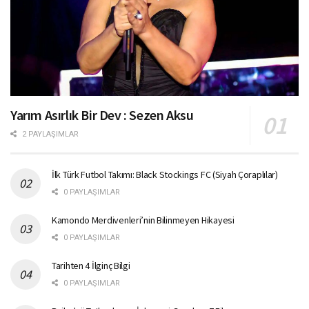
Yarım Asırlık Bir Dev : Sezen Aksu
2 PAYLAŞIMLAR
İlk Türk Futbol Takımı: Black Stockings FC (Siyah Çoraplılar)
0 PAYLAŞIMLAR
Kamondo Merdivenleri’nin Bilinmeyen Hikayesi
0 PAYLAŞIMLAR
Tarihten 4 İlginç Bilgi
0 PAYLAŞIMLAR