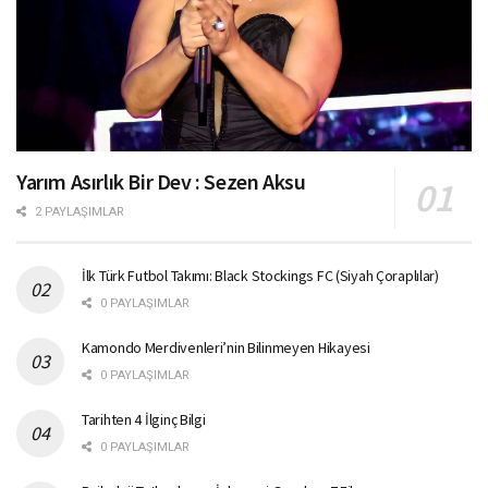
Yarım Asırlık Bir Dev : Sezen Aksu
2 PAYLAŞIMLAR
İlk Türk Futbol Takımı: Black Stockings FC (Siyah Çoraplılar)
0 PAYLAŞIMLAR
Kamondo Merdivenleri’nin Bilinmeyen Hikayesi
0 PAYLAŞIMLAR
Tarihten 4 İlginç Bilgi
0 PAYLAŞIMLAR