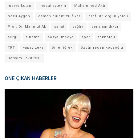
merve kutan
mesut aytekin
Muhammed Aktı
Nazlı Aygen
osman bülent zülfikar
prof. dr. ergün yolcu
Prof. Dr. Mahmut Ak
sanat
sağlık
sena sandıkçı
sergi
sinema
sosyal medya
spor
teknoloji
TRT
yapay zeka
ömer iğrek
özgür recep kocaoğlu
İletişim Fakültesi
ÖNE ÇIKAN HABERLER