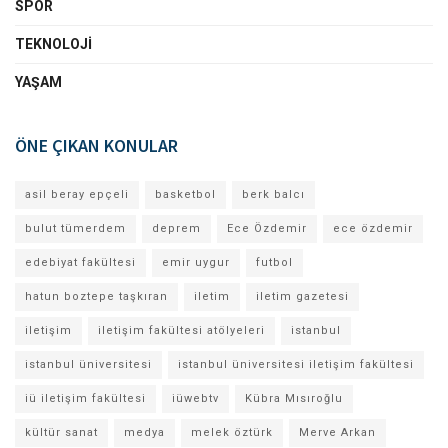
SPOR
TEKNOLOJI
YAŞAM
ÖNE ÇIKAN KONULAR
asil beray epçeli
basketbol
berk balcı
bulut tümerdem
deprem
Ece Özdemir
ece özdemir
edebiyat fakültesi
emir uygur
futbol
hatun boztepe taşkıran
iletim
iletim gazetesi
iletişim
iletişim fakültesi atölyeleri
istanbul
istanbul üniversitesi
istanbul üniversitesi iletişim fakültesi
iü iletişim fakültesi
iüwebtv
Kübra Mısıroğlu
kültür sanat
medya
melek öztürk
Merve Arkan