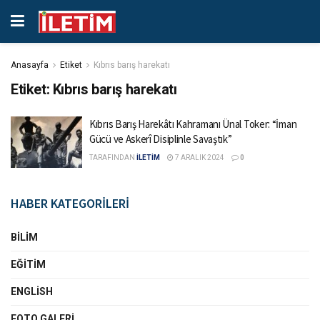
Anasayfa
Etiket
Kıbrıs barış harekatı
Etiket:
Kıbrıs barış harekatı
Kıbrıs Barış Harekâtı Kahramanı Ünal Toker: “İman
Gücü ve Askerî Disiplinle Savaştık”
TARAFINDAN
İLETİM
7 ARALIK 2024
0
HABER KATEGORİLERİ
BILIM
EĞITIM
ENGLISH
FOTO GALERI