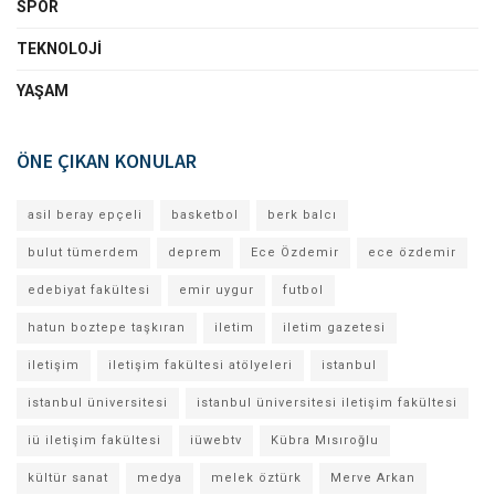
SPOR
TEKNOLOJI
YAŞAM
ÖNE ÇIKAN KONULAR
asil beray epçeli
basketbol
berk balcı
bulut tümerdem
deprem
Ece Özdemir
ece özdemir
edebiyat fakültesi
emir uygur
futbol
hatun boztepe taşkıran
iletim
iletim gazetesi
iletişim
iletişim fakültesi atölyeleri
istanbul
istanbul üniversitesi
istanbul üniversitesi iletişim fakültesi
iü iletişim fakültesi
iüwebtv
Kübra Mısıroğlu
kültür sanat
medya
melek öztürk
Merve Arkan