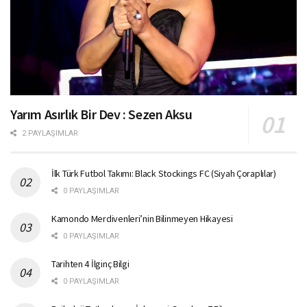
Yarım Asırlık Bir Dev : Sezen Aksu
2 PAYLAŞIMLAR
İlk Türk Futbol Takımı: Black Stockings FC (Siyah Çoraplılar)
0 PAYLAŞIMLAR
Kamondo Merdivenleri’nin Bilinmeyen Hikayesi
0 PAYLAŞIMLAR
Tarihten 4 İlginç Bilgi
0 PAYLAŞIMLAR