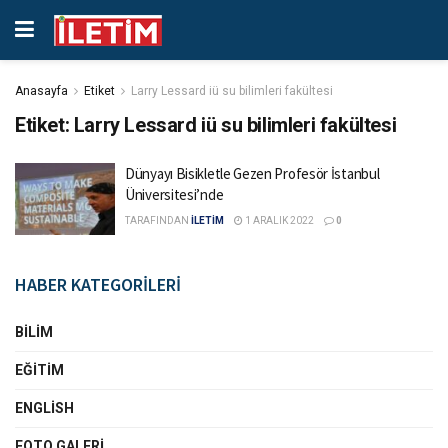
Anasayfa
Etiket
Larry Lessard iü su bilimleri fakültesi
Etiket:
Larry Lessard iü su bilimleri fakültesi
Dünyayı Bisikletle Gezen Profesör İstanbul
Üniversitesi’nde
TARAFINDAN
İLETİM
1 ARALIK 2022
0
HABER KATEGORİLERİ
BILIM
EĞITIM
ENGLISH
FOTO GALERI