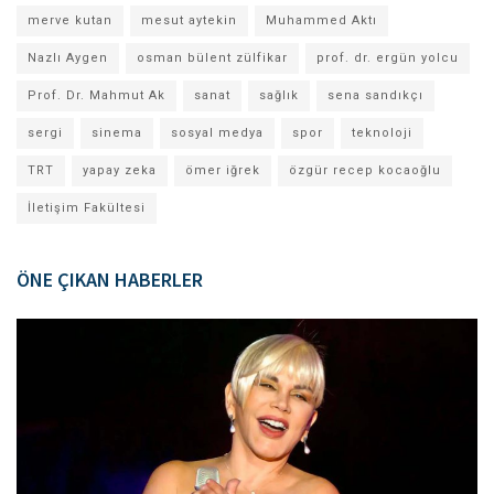
merve kutan
mesut aytekin
Muhammed Aktı
Nazlı Aygen
osman bülent zülfikar
prof. dr. ergün yolcu
Prof. Dr. Mahmut Ak
sanat
sağlık
sena sandıkçı
sergi
sinema
sosyal medya
spor
teknoloji
TRT
yapay zeka
ömer iğrek
özgür recep kocaoğlu
İletişim Fakültesi
ÖNE ÇIKAN HABERLER