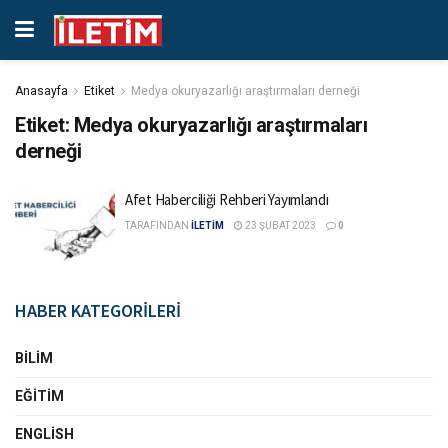
Anasayfa
Etiket
Medya okuryazarlığı araştırmaları derneği
Etiket:
Medya okuryazarlığı araştırmaları
derneği
Afet Haberciliği Rehberi Yayımlandı
TARAFINDAN
İLETİM
23 ŞUBAT 2023
0
HABER KATEGORİLERİ
BILIM
EĞITIM
ENGLISH