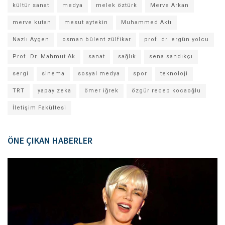
kültür sanat
medya
melek öztürk
Merve Arkan
merve kutan
mesut aytekin
Muhammed Aktı
Nazlı Aygen
osman bülent zülfikar
prof. dr. ergün yolcu
Prof. Dr. Mahmut Ak
sanat
sağlık
sena sandıkçı
sergi
sinema
sosyal medya
spor
teknoloji
TRT
yapay zeka
ömer iğrek
özgür recep kocaoğlu
İletişim Fakültesi
ÖNE ÇIKAN HABERLER