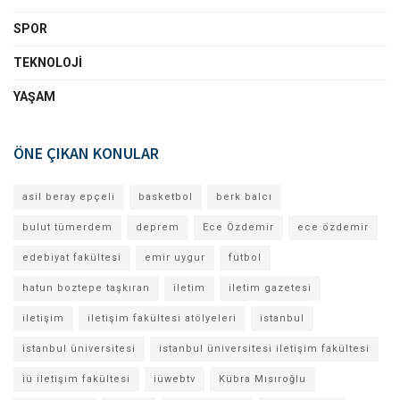
SPOR
TEKNOLOJI
YAŞAM
ÖNE ÇIKAN KONULAR
asil beray epçeli
basketbol
berk balcı
bulut tümerdem
deprem
Ece Özdemir
ece özdemir
edebiyat fakültesi
emir uygur
futbol
hatun boztepe taşkıran
iletim
iletim gazetesi
iletişim
iletişim fakültesi atölyeleri
istanbul
istanbul üniversitesi
istanbul üniversitesi iletişim fakültesi
iü iletişim fakültesi
iüwebtv
Kübra Mısıroğlu