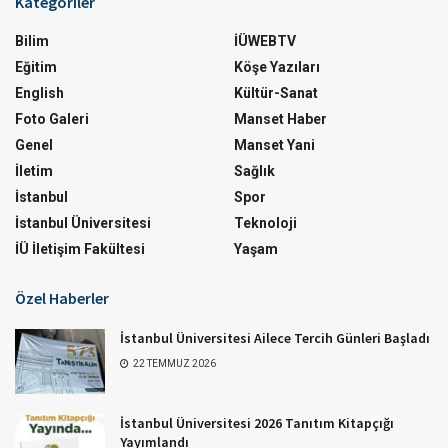
Kategoriler
Bilim
İÜWEBTV
Eğitim
Köşe Yazıları
English
Kültür-Sanat
Foto Galeri
Manset Haber
Genel
Manset Yani
İletim
Sağlık
İstanbul
Spor
İstanbul Üniversitesi
Teknoloji
İÜ İletişim Fakültesi
Yaşam
Özel Haberler
İstanbul Üniversitesi Ailece Tercih Günleri Başladı
22 TEMMUZ 2026
İstanbul Üniversitesi 2026 Tanıtım Kitapçığı
Yayımlandı