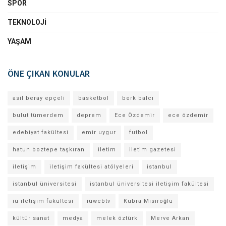
SPOR
TEKNOLOJI
YAŞAM
ÖNE ÇIKAN KONULAR
asil beray epçeli
basketbol
berk balcı
bulut tümerdem
deprem
Ece Özdemir
ece özdemir
edebiyat fakültesi
emir uygur
futbol
hatun boztepe taşkıran
iletim
iletim gazetesi
iletişim
iletişim fakültesi atölyeleri
istanbul
istanbul üniversitesi
istanbul üniversitesi iletişim fakültesi
iü iletişim fakültesi
iüwebtv
Kübra Mısıroğlu
kültür sanat
medya
melek öztürk
Merve Arkan