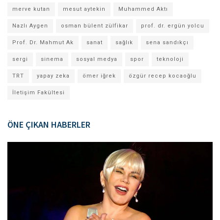
merve kutan
mesut aytekin
Muhammed Aktı
Nazlı Aygen
osman bülent zülfikar
prof. dr. ergün yolcu
Prof. Dr. Mahmut Ak
sanat
sağlık
sena sandıkçı
sergi
sinema
sosyal medya
spor
teknoloji
TRT
yapay zeka
ömer iğrek
özgür recep kocaoğlu
İletişim Fakültesi
ÖNE ÇIKAN HABERLER