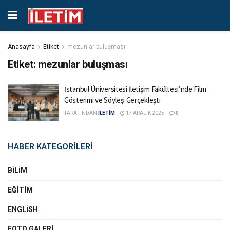
Anasayfa
Etiket
mezunlar buluşması
Etiket:
mezunlar buluşması
İstanbul Üniversitesi İletişim Fakültesi’nde Film
Gösterimi ve Söyleşi Gerçekleşti
TARAFINDAN
İLETİM
17 ARALIK 2025
0
HABER KATEGORİLERİ
BILIM
EĞITIM
ENGLISH
FOTO GALERI