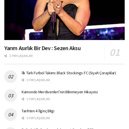
Yarım Asırlık Bir Dev : Sezen Aksu
2 PAYLAŞIMLAR
İlk Türk Futbol Takımı: Black Stockings FC (Siyah Çoraplılar)
0 PAYLAŞIMLAR
Kamondo Merdivenleri’nin Bilinmeyen Hikayesi
0 PAYLAŞIMLAR
Tarihten 4 İlginç Bilgi
0 PAYLAŞIMLAR