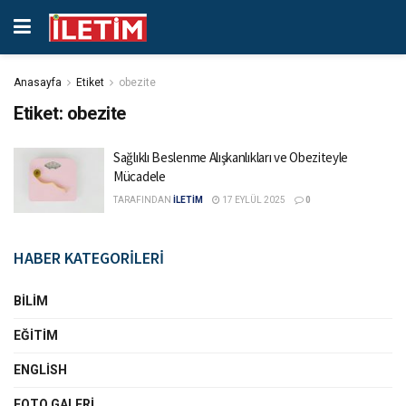
Anasayfa
Etiket
obezite
Etiket:
obezite
Sağlıklı Beslenme Alışkanlıkları ve Obeziteyle
Mücadele
TARAFINDAN
İLETİM
17 EYLÜL 2025
0
HABER KATEGORİLERİ
BILIM
EĞITIM
ENGLISH
FOTO GALERI