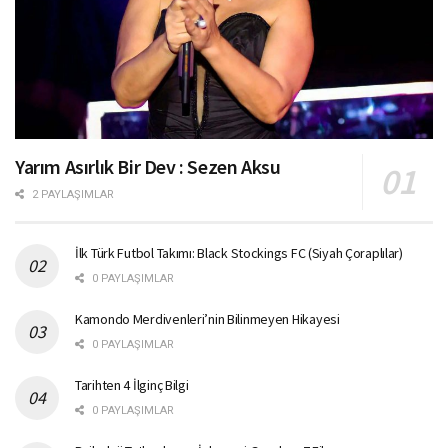
Yarım Asırlık Bir Dev : Sezen Aksu
2 PAYLAŞIMLAR
İlk Türk Futbol Takımı: Black Stockings FC (Siyah Çoraplılar)
0 PAYLAŞIMLAR
Kamondo Merdivenleri’nin Bilinmeyen Hikayesi
0 PAYLAŞIMLAR
Tarihten 4 İlginç Bilgi
0 PAYLAŞIMLAR