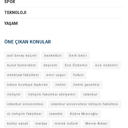
SPOR
TEKNOLOJI
YAŞAM
ÖNE ÇIKAN KONULAR
asil beray epçeli
basketbol
berk balcı
bulut tümerdem
deprem
Ece Özdemir
ece özdemir
edebiyat fakültesi
emir uygur
futbol
hatun boztepe taşkıran
iletim
iletim gazetesi
iletişim
iletişim fakültesi atölyeleri
istanbul
istanbul üniversitesi
istanbul üniversitesi iletişim fakültesi
iü iletişim fakültesi
iüwebtv
Kübra Mısıroğlu
kültür sanat
medya
melek öztürk
Merve Arkan