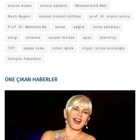
merve kutan
mesut aytekin
Muhammed Aktı
Nazlı Aygen
osman bülent zülfikar
prof. dr. ergün yolcu
Prof. Dr. Mahmut Ak
sanat
sağlık
sena sandıkçı
sergi
sinema
sosyal medya
spor
teknoloji
TRT
yapay zeka
ömer iğrek
özgür recep kocaoğlu
İletişim Fakültesi
ÖNE ÇIKAN HABERLER