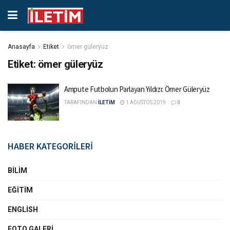
Anasayfa
Etiket
ömer güleryüz
Etiket:
ömer güleryüz
Ampute Futbolun Parlayan Yıldızı: Ömer Güleryüz
TARAFINDAN
İLETİM
1 AĞUSTOS 2019
0
HABER KATEGORİLERİ
BILIM
EĞITIM
ENGLISH
FOTO GALERI