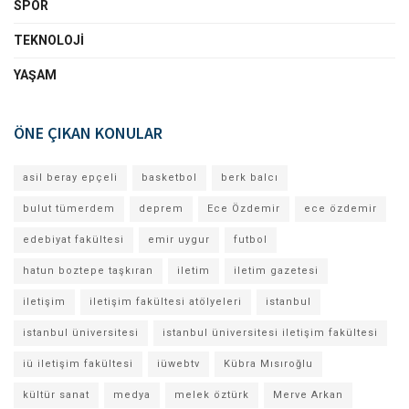
SPOR
TEKNOLOJI
YAŞAM
ÖNE ÇIKAN KONULAR
asil beray epçeli
basketbol
berk balcı
bulut tümerdem
deprem
Ece Özdemir
ece özdemir
edebiyat fakültesi
emir uygur
futbol
hatun boztepe taşkıran
iletim
iletim gazetesi
iletişim
iletişim fakültesi atölyeleri
istanbul
istanbul üniversitesi
istanbul üniversitesi iletişim fakültesi
iü iletişim fakültesi
iüwebtv
Kübra Mısıroğlu
kültür sanat
medya
melek öztürk
Merve Arkan