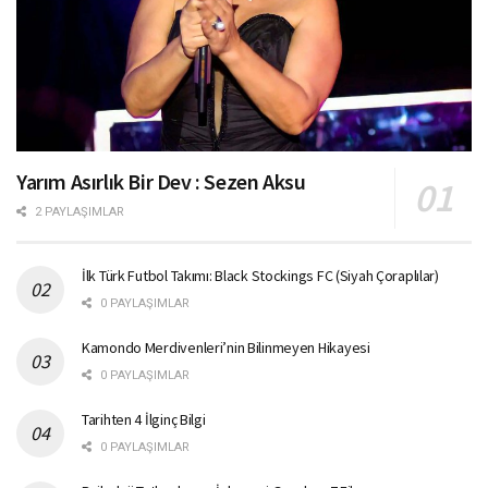
Yarım Asırlık Bir Dev : Sezen Aksu
2 PAYLAŞIMLAR
İlk Türk Futbol Takımı: Black Stockings FC (Siyah Çoraplılar)
0 PAYLAŞIMLAR
Kamondo Merdivenleri’nin Bilinmeyen Hikayesi
0 PAYLAŞIMLAR
Tarihten 4 İlginç Bilgi
0 PAYLAŞIMLAR