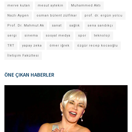
merve kutan
mesut aytekin
Muhammed Aktı
Nazlı Aygen
osman bülent zülfikar
prof. dr. ergün yolcu
Prof. Dr. Mahmut Ak
sanat
sağlık
sena sandıkçı
sergi
sinema
sosyal medya
spor
teknoloji
TRT
yapay zeka
ömer iğrek
özgür recep kocaoğlu
İletişim Fakültesi
ÖNE ÇIKAN HABERLER