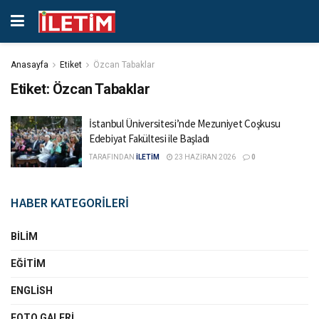
Anasayfa
Etiket
Özcan Tabaklar
Etiket:
Özcan Tabaklar
İstanbul Üniversitesi’nde Mezuniyet Coşkusu
Edebiyat Fakültesi ile Başladı
TARAFINDAN
İLETİM
23 HAZIRAN 2026
0
HABER KATEGORİLERİ
BILIM
EĞITIM
ENGLISH
FOTO GALERI