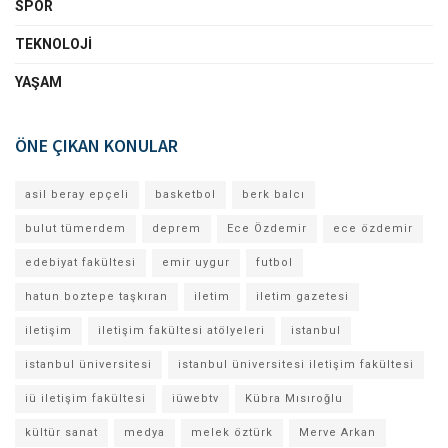
SPOR
TEKNOLOJI
YAŞAM
ÖNE ÇIKAN KONULAR
asil beray epçeli
basketbol
berk balcı
bulut tümerdem
deprem
Ece Özdemir
ece özdemir
edebiyat fakültesi
emir uygur
futbol
hatun boztepe taşkıran
iletim
iletim gazetesi
iletişim
iletişim fakültesi atölyeleri
istanbul
istanbul üniversitesi
istanbul üniversitesi iletişim fakültesi
iü iletişim fakültesi
iüwebtv
Kübra Mısıroğlu
kültür sanat
medya
melek öztürk
Merve Arkan