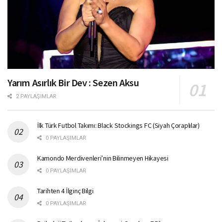
Yarım Asırlık Bir Dev : Sezen Aksu
2 PAYLAŞIMLAR
İlk Türk Futbol Takımı: Black Stockings FC (Siyah Çoraplılar)
0 PAYLAŞIMLAR
Kamondo Merdivenleri’nin Bilinmeyen Hikayesi
0 PAYLAŞIMLAR
Tarihten 4 İlginç Bilgi
0 PAYLAŞIMLAR