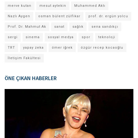
merve kutan
mesut aytekin
Muhammed Aktı
Nazlı Aygen
osman bülent zülfikar
prof. dr. ergün yolcu
Prof. Dr. Mahmut Ak
sanat
sağlık
sena sandıkçı
sergi
sinema
sosyal medya
spor
teknoloji
TRT
yapay zeka
ömer iğrek
özgür recep kocaoğlu
İletişim Fakültesi
ÖNE ÇIKAN HABERLER