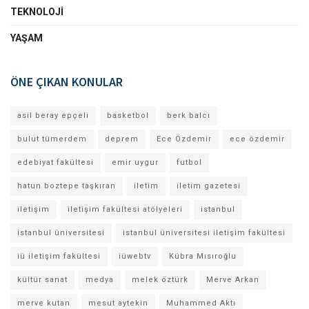
TEKNOLOJI
YAŞAM
ÖNE ÇIKAN KONULAR
asil beray epçeli
basketbol
berk balcı
bulut tümerdem
deprem
Ece Özdemir
ece özdemir
edebiyat fakültesi
emir uygur
futbol
hatun boztepe taşkıran
iletim
iletim gazetesi
iletişim
iletişim fakültesi atölyeleri
istanbul
istanbul üniversitesi
istanbul üniversitesi iletişim fakültesi
iü iletişim fakültesi
iüwebtv
Kübra Mısıroğlu
kültür sanat
medya
melek öztürk
Merve Arkan
merve kutan
mesut aytekin
Muhammed Aktı