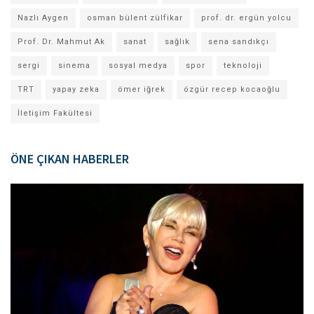
Nazlı Aygen
osman bülent zülfikar
prof. dr. ergün yolcu
Prof. Dr. Mahmut Ak
sanat
sağlık
sena sandıkçı
sergi
sinema
sosyal medya
spor
teknoloji
TRT
yapay zeka
ömer iğrek
özgür recep kocaoğlu
İletişim Fakültesi
ÖNE ÇIKAN HABERLER