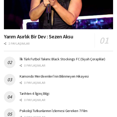
Yarım Asırlık Bir Dev : Sezen Aksu
2 PAYLAŞIMLAR
İlk Türk Futbol Takımı: Black Stockings FC (Siyah Çoraplılar)
0 PAYLAŞIMLAR
Kamondo Merdivenleri’nin Bilinmeyen Hikayesi
0 PAYLAŞIMLAR
Tarihten 4 İlginç Bilgi
0 PAYLAŞIMLAR
Psikoloji Tutkunlarının İzlemesi Gereken 7 Film