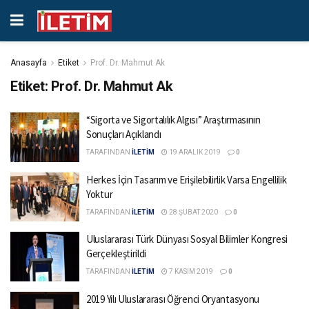
Anasayfa
Etiket
Prof. Dr. Mahmut Ak
Etiket:
Prof. Dr. Mahmut Ak
“Sigorta ve Sigortalılık Algısı” Araştırmasının
Sonuçları Açıklandı
TARAFINDAN
İLETİM
19 ARALIK 2019
0
Herkes İçin Tasarım ve Erişilebilirlik Varsa Engellilik
Yoktur
TARAFINDAN
İLETİM
28 ŞUBAT 2020
0
Uluslararası Türk Dünyası Sosyal Bilimler Kongresi
Gerçekleştirildi
TARAFINDAN
İLETİM
7 KASIM 2019
0
2019 Yılı Uluslararası Öğrenci Oryantasyonu