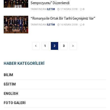
Sempozyumu” Düzenlendi
TARAFINDAN
İLETİM
17 NISAN 2018
0
“Romanya ile Ortak Bir Tarihi Geçmişimiz Var”
TARAFINDAN
İLETİM
16 NISAN 2018
0
1
2
3
HABER KATEGORİLERİ
BILIM
EĞITIM
ENGLISH
FOTO GALERI