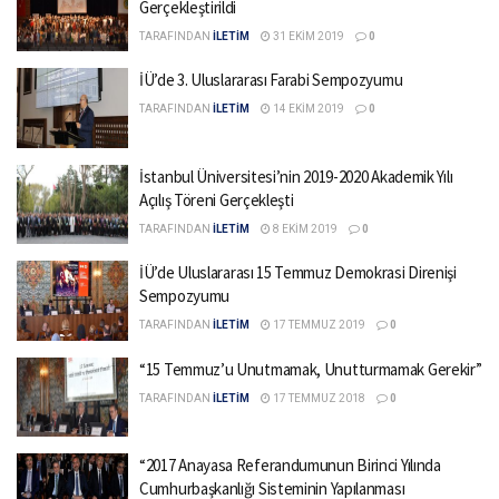
Gerçekleştirildi
TARAFINDAN
İLETİM
31 EKIM 2019
0
İÜ’de 3. Uluslararası Farabi Sempozyumu
TARAFINDAN
İLETİM
14 EKIM 2019
0
İstanbul Üniversitesi’nin 2019-2020 Akademik Yılı
Açılış Töreni Gerçekleşti
TARAFINDAN
İLETİM
8 EKIM 2019
0
İÜ’de Uluslararası 15 Temmuz Demokrasi Direnişi
Sempozyumu
TARAFINDAN
İLETİM
17 TEMMUZ 2019
0
“15 Temmuz’u Unutmamak, Unutturmamak Gerekir”
TARAFINDAN
İLETİM
17 TEMMUZ 2018
0
“2017 Anayasa Referandumunun Birinci Yılında
Cumhurbaşkanlığı Sisteminin Yapılanması