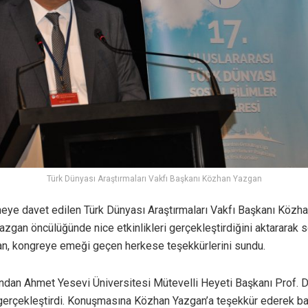
Türk Dünyası Araştırmaları Vakfı Başkanı Közhan Yazgan
eye davet edilen Türk Dünyası Araştırmaları Vakfı Başkanı Közh
azgan öncülüğünde nice etkinlikleri gerçekleştirdiğini aktararak 
an, kongreye emeği geçen herkese teşekkürlerini sundu.
ından Ahmet Yesevi Üniversitesi Mütevelli Heyeti Başkanı Prof. D
erçekleştirdi. Konuşmasına Közhan Yazgan’a teşekkür ederek ba