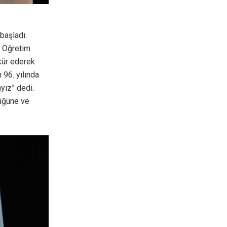
başladı.
i Öğretim
kür ederek
 96. yılında
yız” dedi.
lüğüne ve