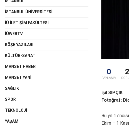
İSTANBUL
İSTANBUL ÜNIVERSITESI
İÜ İLETIŞIM FAKÜLTESI
İÜWEBTV
KÖŞE YAZILARI
KÜLTÜR-SANAT
MANSET HABER
0
MANSET YANI
PAYLAŞIM
GÖR
SAĞLIK
Işıl SIPÇIK
SPOR
Fotoğraf: D
TEKNOLOJI
Bu yıl 17’nci
YAŞAM
Ekim – 1 Kası