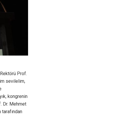
 Rektörü Prof.
im sevilelim,
e
yık, kongrenin
of. Dr. Mehmet
 tarafından