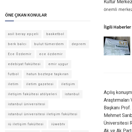
Kültür Merkez
önemli merkez
ÖNE ÇIKAN KONULAR
İlgili Haberler
asil beray epçeli
basketbol
berk balcı
bulut tümerdem
deprem
Ece Özdemir
ece özdemir
edebiyat fakültesi
emir uygur
futbol
hatun boztepe taşkıran
iletim
iletim gazetesi
iletişim
Açılış konuşm
iletişim fakültesi atölyeleri
istanbul
Araştırmaları
istanbul üniversitesi
Başkanı Prof. 
istanbul üniversitesi iletişim fakültesi
Mehmet Sarıbı
Üniversitesi R
iü iletişim fakültesi
iüwebtv
Ak ve Ak Parti