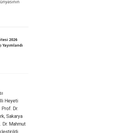
Dünyasının
itesi 2026
ı Yayımlandı
sı
li Heyeti
Prof. Dr.
rk, Sakarya
f. Dr. Mahmut
eştirildi.