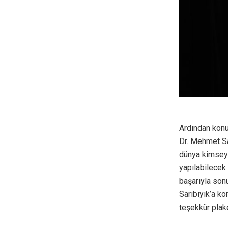
Ardından konu
Dr. Mehmet Sar
dünya kimsey
yapılabilecek 
başarıyla sonu
Sarıbıyık’a k
teşekkür plake