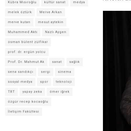
Kübra Mısıroğlu
kültür sanat
medya
melek öztürk
Merve Arkan
merve kutan
mesut aytekin
Muhammed Aktı
Nazlı Aygen
osman bülent zülfikar
prof. dr. ergün yolcu
Prof. Dr. Mahmut Ak
sanat
sağlık
sena sandıkçı
sergi
sinema
sosyal medya
spor
teknoloji
TRT
yapay zeka
ömer iğrek
özgür recep kocaoğlu
İletişim Fakültesi