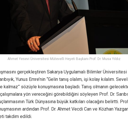
Ahmet Yesevi Üniversitesi Mütevelli Heyeti Başkanı Prof. Dr. Musa Yıldız
şmasını gerçekleştiren Sakarya Uygulamalı Bilimler Üniversitesi
ıbıyık, Yunus Emre’nin “Gelin tanış olalım, işi kolay kılalım. Sevel
e kalmaz” sözüyle konuşmasına başladı. Tanış olmanın gelecekt
çalışmalara yön vereceğini görebildiğini söyleyen Prof. Dr. Sarıbı
çlanmasının Türk Dünyasına büyük katkıları olacağını belirtti. Pr
onuşmasının ardından Prof. Dr. Ahmet Vecdi Can ve Közhan Yazgan
ti takdim edildi.