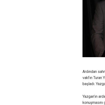
Ardından sahn
vakfın Turan Y
başladı. Yazg
Yazgan’ın ard
konuşmasını g