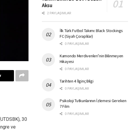
Aksu
2 PAYLAŞIMLAR
İlk Türk Futbol Takımı: Black Stockings
FC (Siyah Çoraplılar)
0 PAYLAŞIMLAR
Kamondo Merdivenleri’nin Bilinmeyen
Hikayesi
0 PAYLAŞIMLAR
r
Tarihten 4 İlginç Bilgi
0 PAYLAŞIMLAR
Psikoloji Tutkunlarının İzlemesi Gereken
7 Film
0 PAYLAŞIMLAR
 (UTDSBK), 30
ongre ve