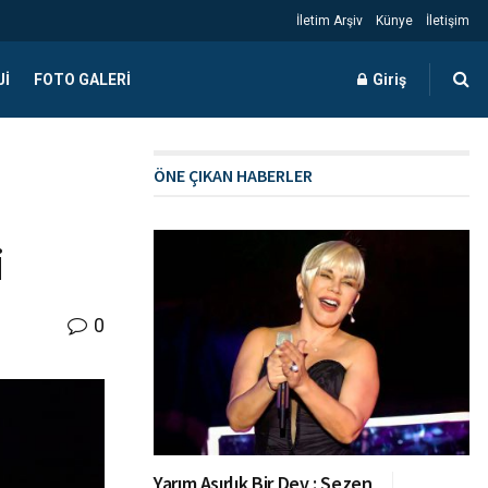
İletim Arşiv
Künye
İletişim
JI
FOTO GALERI
Giriş
ÖNE ÇIKAN HABERLER
i
0
Yarım Asırlık Bir Dev : Sezen