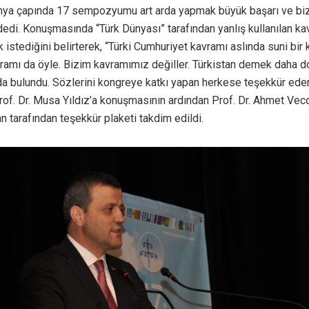
Dünya çapında 17 sempozyumu art arda yapmak büyük başarı ve bi
dedi. Konuşmasında “Türk Dünyası” tarafından yanlış kullanılan ka
istediğini belirterek, “Türki Cumhuriyet kavramı aslında suni bir 
ramı da öyle. Bizim kavramımız değiller. Türkistan demek daha do
da bulundu. Sözlerini kongreye katkı yapan herkese teşekkür ede
Prof. Dr. Musa Yıldız’a konuşmasının ardından Prof. Dr. Ahmet Vec
 tarafından teşekkür plaketi takdim edildi.