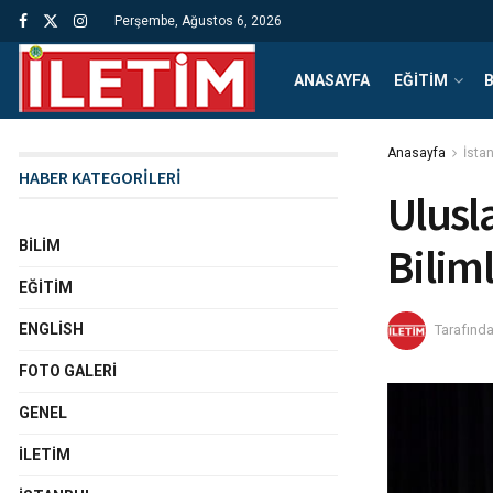
Perşembe, Ağustos 6, 2026
ANASAYFA
EĞITIM
B
Anasayfa
İstan
HABER KATEGORİLERİ
Ulusl
BILIM
Bilim
EĞITIM
ENGLISH
Tarafınd
FOTO GALERI
GENEL
İLETIM