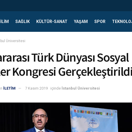
ILIM
SAĞLIK
KÜLTÜR-SANAT
YAŞAM
SPOR
TEKNOLO
bul Üniversitesi
ararası Türk Dünyası Sosyal
ler Kongresi Gerçekleştirild
an
İLETİM
7 Kasım 2019
içinde
İstanbul Üniversitesi