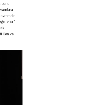
z bunu
vramlara
kavramdır.
ğru olur”
rek
di Can ve