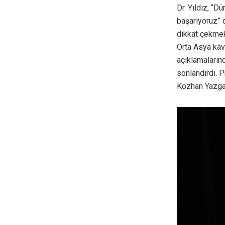
Dr. Yıldız, “
başarıyoruz” 
dikkat çekmek 
Orta Asya kav
açıklamaların
sonlandırdı. 
Közhan Yazgan