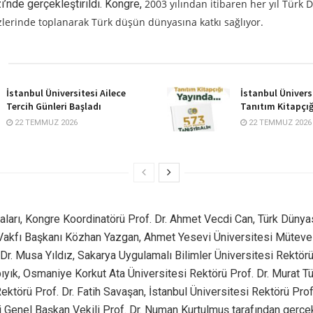
i’nde gerçekleştirildi. Kongre,
2003 yılından itibaren her yıl Türk 
lerinde toplanarak Türk düşün dünyasına katkı sağlıyor.
İstanbul Üniversitesi Ailece
İstanbul Ünivers
Tercih Günleri Başladı
Tanıtım Kitapçığ
22 TEMMUZ 2026
22 TEMMUZ 2026
aları, Kongre Koordinatörü Prof. Dr. Ahmet Vecdi Can, Türk Dünya
 Vakfı Başkanı Közhan Yazgan, Ahmet Yesevi Üniversitesi Mütevel
Dr. Musa Yıldız, Sakarya Uygulamalı Bilimler Üniversitesi Rektörü 
yık, Osmaniye Korkut Ata Üniversitesi Rektörü Prof. Dr. Murat Tü
ektörü Prof. Dr. Fatih Savaşan, İstanbul Üniversitesi Rektörü Pro
 Genel Başkan Vekili Prof. Dr. Numan Kurtulmuş tarafından gerçekl