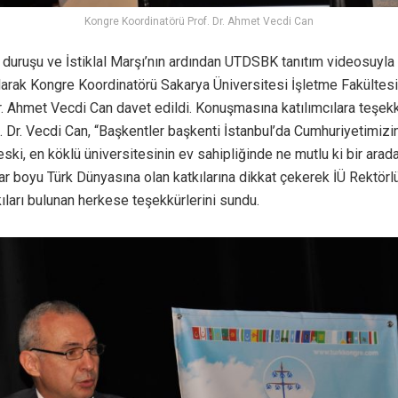
Kongre Koordinatörü Prof. Dr. Ahmet Vecdi Can
 duruşu ve İstiklal Marşı’nın ardından UTDSBK tanıtım videosuyla 
larak Kongre Koordinatörü Sakarya Üniversitesi İşletme Fakültes
r. Ahmet Vecdi Can davet edildi. Konuşmasına katılımcılara teşek
 Dr. Vecdi Can, “Başkentler başkenti İstanbul’da Cumhuriyetimizin
ski, en köklü üniversitesinin ev sahipliğinde ne mutlu ki bir arada
lar boyu Türk Dünyasına olan katkılarına dikkat çekerek İÜ Rektör
ıları bulunan herkese teşekkürlerini sundu.