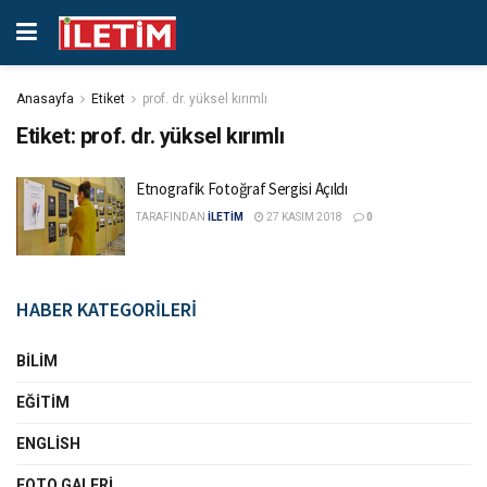
Anasayfa
Etiket
prof. dr. yüksel kırımlı
Etiket:
prof. dr. yüksel kırımlı
Etnografik Fotoğraf Sergisi Açıldı
TARAFINDAN
İLETİM
27 KASIM 2018
0
HABER KATEGORİLERİ
BILIM
EĞITIM
ENGLISH
FOTO GALERI