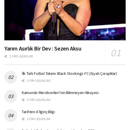
Yarım Asırlık Bir Dev : Sezen Aksu
2 PAYLAŞIMLAR
İlk Türk Futbol Takımı: Black Stockings FC (Siyah Çoraplılar)
0 PAYLAŞIMLAR
Kamondo Merdivenleri’nin Bilinmeyen Hikayesi
0 PAYLAŞIMLAR
Tarihten 4 İlginç Bilgi
0 PAYLAŞIMLAR