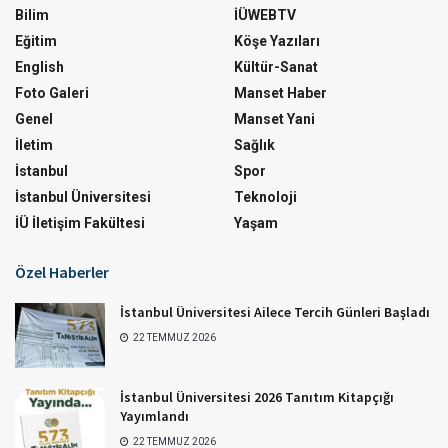
Bilim
İÜWEBTV
Eğitim
Köşe Yazıları
English
Kültür-Sanat
Foto Galeri
Manset Haber
Genel
Manset Yani
İletim
Sağlık
İstanbul
Spor
İstanbul Üniversitesi
Teknoloji
İÜ İletişim Fakültesi
Yaşam
Özel Haberler
İstanbul Üniversitesi Ailece Tercih Günleri Başladı
22 TEMMUZ 2026
İstanbul Üniversitesi 2026 Tanıtım Kitapçığı
Yayımlandı
22 TEMMUZ 2026