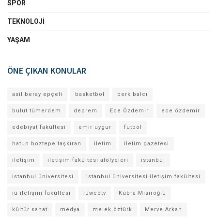
SPOR
TEKNOLOJI
YAŞAM
ÖNE ÇIKAN KONULAR
asil beray epçeli
basketbol
berk balcı
bulut tümerdem
deprem
Ece Özdemir
ece özdemir
edebiyat fakültesi
emir uygur
futbol
hatun boztepe taşkıran
iletim
iletim gazetesi
iletişim
iletişim fakültesi atölyeleri
istanbul
istanbul üniversitesi
istanbul üniversitesi iletişim fakültesi
iü iletişim fakültesi
iüwebtv
Kübra Mısıroğlu
kültür sanat
medya
melek öztürk
Merve Arkan