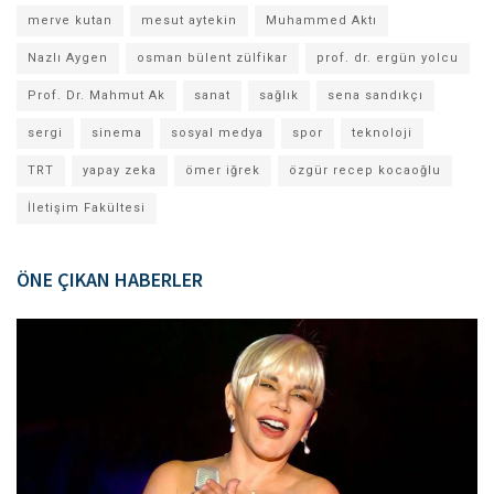
merve kutan
mesut aytekin
Muhammed Aktı
Nazlı Aygen
osman bülent zülfikar
prof. dr. ergün yolcu
Prof. Dr. Mahmut Ak
sanat
sağlık
sena sandıkçı
sergi
sinema
sosyal medya
spor
teknoloji
TRT
yapay zeka
ömer iğrek
özgür recep kocaoğlu
İletişim Fakültesi
ÖNE ÇIKAN HABERLER