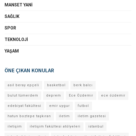
MANSET YANI
SAĞLIK
SPOR
TEKNOLOJI
YAŞAM
ÖNE ÇIKAN KONULAR
asil beray epçeli
basketbol
berk balcı
bulut tümerdem
deprem
Ece Özdemir
ece özdemir
edebiyat fakültesi
emir uygur
futbol
hatun boztepe taşkıran
iletim
iletim gazetesi
iletişim
iletişim fakültesi atölyeleri
istanbul