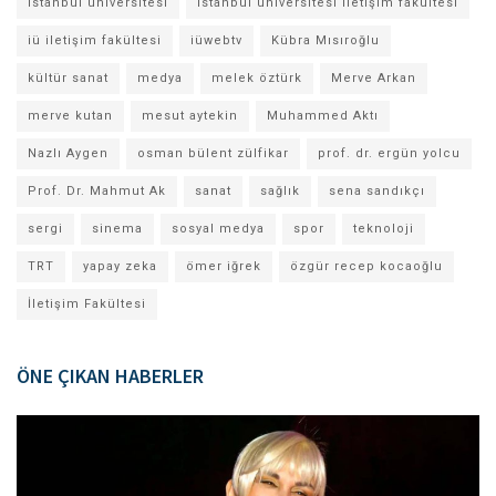
istanbul üniversitesi
istanbul üniversitesi iletişim fakültesi
iü iletişim fakültesi
iüwebtv
Kübra Mısıroğlu
kültür sanat
medya
melek öztürk
Merve Arkan
merve kutan
mesut aytekin
Muhammed Aktı
Nazlı Aygen
osman bülent zülfikar
prof. dr. ergün yolcu
Prof. Dr. Mahmut Ak
sanat
sağlık
sena sandıkçı
sergi
sinema
sosyal medya
spor
teknoloji
TRT
yapay zeka
ömer iğrek
özgür recep kocaoğlu
İletişim Fakültesi
ÖNE ÇIKAN HABERLER