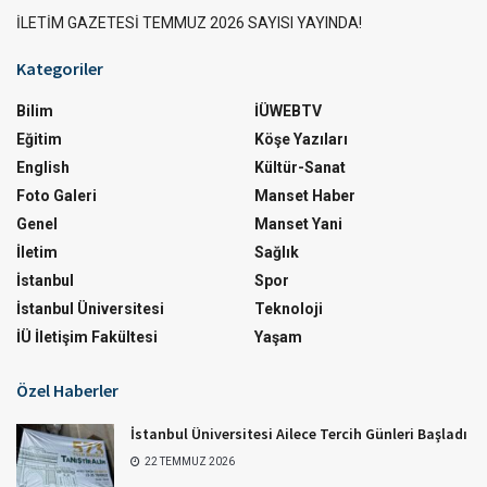
İLETİM GAZETESİ TEMMUZ 2026 SAYISI YAYINDA!
Kategoriler
Bilim
İÜWEBTV
Eğitim
Köşe Yazıları
English
Kültür-Sanat
Foto Galeri
Manset Haber
Genel
Manset Yani
İletim
Sağlık
İstanbul
Spor
İstanbul Üniversitesi
Teknoloji
İÜ İletişim Fakültesi
Yaşam
Özel Haberler
İstanbul Üniversitesi Ailece Tercih Günleri Başladı
22 TEMMUZ 2026