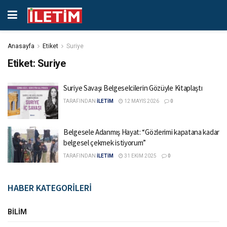
Anasayfa
Etiket
Suriye
Etiket:
Suriye
Suriye Savaşı Belgeselcilerin Gözüyle Kitaplaştı
TARAFINDAN
İLETİM
12 MAYIS 2026
0
Belgesele Adanmış Hayat: “Gözlerimi kapatana kadar
belgesel çekmek istiyorum”
TARAFINDAN
İLETİM
31 EKIM 2025
0
HABER KATEGORİLERİ
BILIM