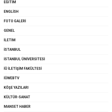
EĞITIM
ENGLISH
FOTO GALERI
GENEL
İLETIM
İSTANBUL
İSTANBUL ÜNIVERSITESI
İÜ İLETIŞIM FAKÜLTESI
İÜWEBTV
KÖŞE YAZILARI
KÜLTÜR-SANAT
MANSET HABER