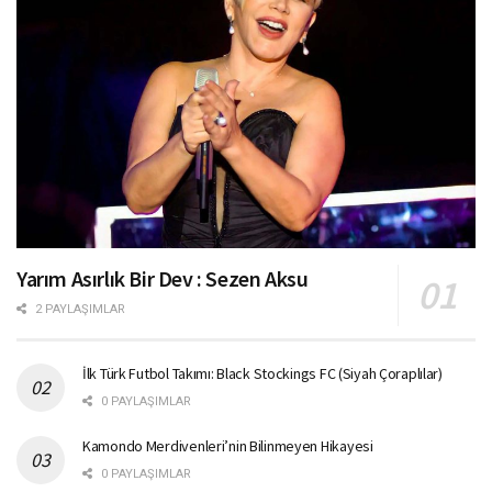
Yarım Asırlık Bir Dev : Sezen Aksu
2 PAYLAŞIMLAR
İlk Türk Futbol Takımı: Black Stockings FC (Siyah Çoraplılar)
0 PAYLAŞIMLAR
Kamondo Merdivenleri’nin Bilinmeyen Hikayesi
0 PAYLAŞIMLAR