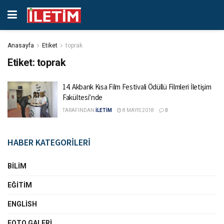
Anasayfa
Etiket
toprak
Etiket:
toprak
14. Akbank Kısa Film Festivali Ödüllü Filmleri İletişim
Fakültesi’nde
TARAFINDAN
İLETİM
8 MAYIS 2018
0
HABER KATEGORİLERİ
BILIM
EĞITIM
ENGLISH
FOTO GALERI