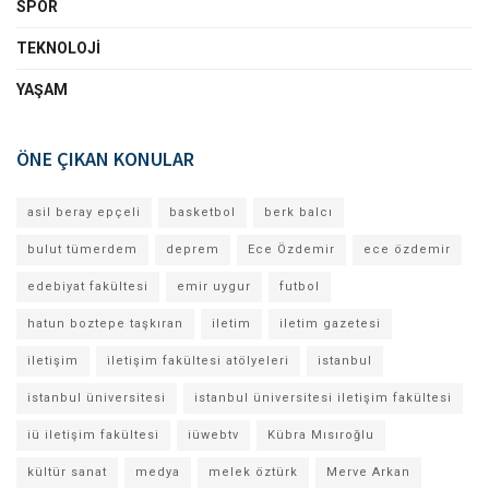
SPOR
TEKNOLOJI
YAŞAM
ÖNE ÇIKAN KONULAR
asil beray epçeli
basketbol
berk balcı
bulut tümerdem
deprem
Ece Özdemir
ece özdemir
edebiyat fakültesi
emir uygur
futbol
hatun boztepe taşkıran
iletim
iletim gazetesi
iletişim
iletişim fakültesi atölyeleri
istanbul
istanbul üniversitesi
istanbul üniversitesi iletişim fakültesi
iü iletişim fakültesi
iüwebtv
Kübra Mısıroğlu
kültür sanat
medya
melek öztürk
Merve Arkan