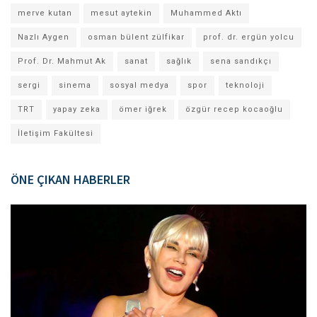
merve kutan
mesut aytekin
Muhammed Aktı
Nazlı Aygen
osman bülent zülfikar
prof. dr. ergün yolcu
Prof. Dr. Mahmut Ak
sanat
sağlık
sena sandıkçı
sergi
sinema
sosyal medya
spor
teknoloji
TRT
yapay zeka
ömer iğrek
özgür recep kocaoğlu
İletişim Fakültesi
ÖNE ÇIKAN HABERLER