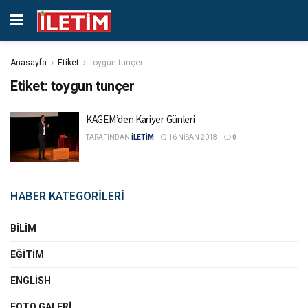
Anasayfa
Etiket
toygun tunçer
Etiket:
toygun tunçer
KAGEM’den Kariyer Günleri
TARAFINDAN
İLETİM
16 NISAN 2018
0
HABER KATEGORİLERİ
BILIM
EĞITIM
ENGLISH
FOTO GALERI