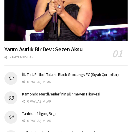
Yarım Asırlık Bir Dev : Sezen Aksu
2 PAYLAŞIMLAR
İlk Türk Futbol Takımı: Black Stockings FC (Siyah Çoraplılar)
0 PAYLAŞIMLAR
Kamondo Merdivenleri’nin Bilinmeyen Hikayesi
0 PAYLAŞIMLAR
Tarihten 4 İlginç Bilgi
0 PAYLAŞIMLAR