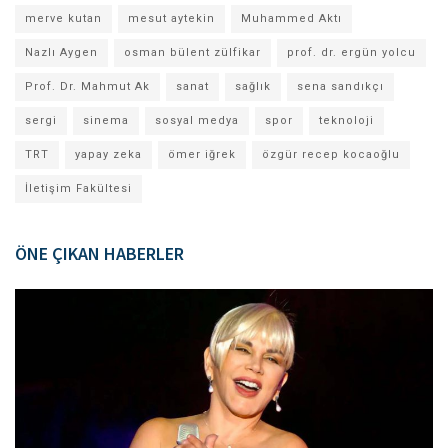
merve kutan
mesut aytekin
Muhammed Aktı
Nazlı Aygen
osman bülent zülfikar
prof. dr. ergün yolcu
Prof. Dr. Mahmut Ak
sanat
sağlık
sena sandıkçı
sergi
sinema
sosyal medya
spor
teknoloji
TRT
yapay zeka
ömer iğrek
özgür recep kocaoğlu
İletişim Fakültesi
ÖNE ÇIKAN HABERLER