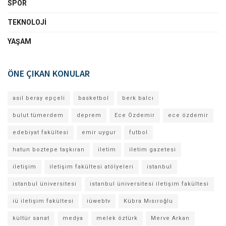
SPOR
TEKNOLOJI
YAŞAM
ÖNE ÇIKAN KONULAR
asil beray epçeli
basketbol
berk balcı
bulut tümerdem
deprem
Ece Özdemir
ece özdemir
edebiyat fakültesi
emir uygur
futbol
hatun boztepe taşkıran
iletim
iletim gazetesi
iletişim
iletişim fakültesi atölyeleri
istanbul
istanbul üniversitesi
istanbul üniversitesi iletişim fakültesi
iü iletişim fakültesi
iüwebtv
Kübra Mısıroğlu
kültür sanat
medya
melek öztürk
Merve Arkan