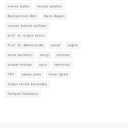
merve kutan
mesut aytekin
Muhammed Aktı
Nazlı Aygen
osman bülent zülfikar
prof. dr. ergün yolcu
Prof. Dr. Mahmut Ak
sanat
sağlık
sena sandıkçı
sergi
sinema
sosyal medya
spor
teknoloji
TRT
yapay zeka
ömer iğrek
özgür recep kocaoğlu
İletişim Fakültesi