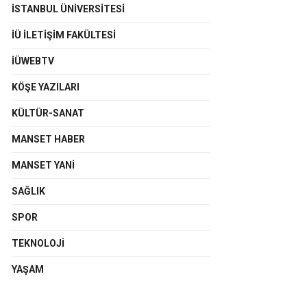
İSTANBUL ÜNIVERSITESI
İÜ İLETIŞIM FAKÜLTESI
İÜWEBTV
KÖŞE YAZILARI
KÜLTÜR-SANAT
MANSET HABER
MANSET YANI
SAĞLIK
SPOR
TEKNOLOJI
YAŞAM