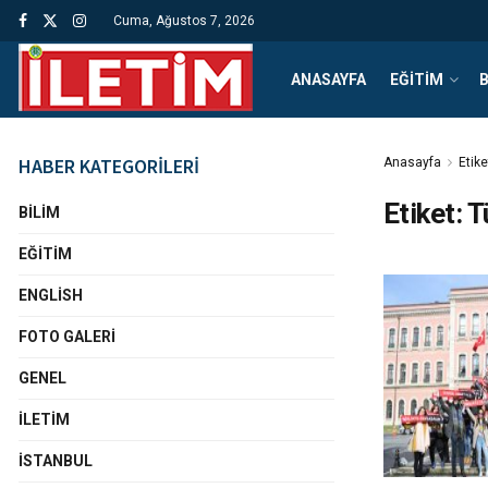
Cuma, Ağustos 7, 2026
ANASAYFA
EĞITIM
B
HABER KATEGORİLERİ
Anasayfa
Etike
Etiket:
T
BILIM
EĞITIM
ENGLISH
FOTO GALERI
GENEL
İLETIM
İSTANBUL