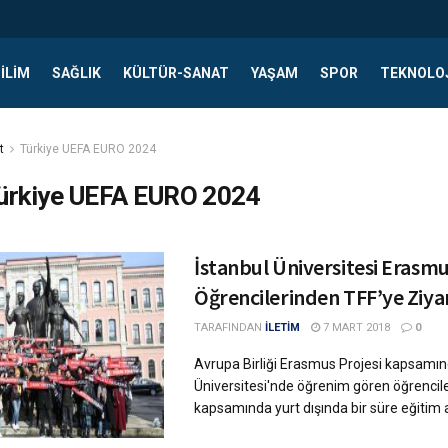
ILIM
SAĞLIK
KÜLTÜR-SANAT
YAŞAM
SPOR
TEKNOLO
t
Türkiye UEFA EURO 2024
ürkiye UEFA EURO 2024
İstanbul Üniversitesi Erasm
Öğrencilerinden TFF’ye Ziya
TARAFINDAN
İLETİM
7 MART 2018
0
Avrupa Birliği Erasmus Projesi kapsamın
Üniversitesi'nde öğrenim gören öğrenciler
kapsamında yurt dışında bir süre eğitim a