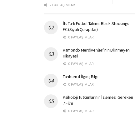
2 PAYLAŞIMLAR
İlk Türk Futbol Takımı: Black Stockings
FC (Siyah Çoraplılar)
0 PAYLAŞIMLAR
Kamondo Merdivenleri’nin Bilinmeyen
Hikayesi
0 PAYLAŞIMLAR
Tarihten 4 İlginç Bilgi
0 PAYLAŞIMLAR
Psikoloji Tutkunlarının İzlemesi Gereken
7 Film
0 PAYLAŞIMLAR