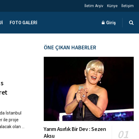
İletim Arşiv
Künye
İletişim
JI
FOTO GALERI
Giriş
ÖNE ÇIKAN HABERLER
us
ret
da İstanbul
 ile proje
lacak olan ...
Yarım Asırlık Bir Dev : Sezen
Aksu