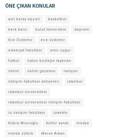
ÖNE ÇIKAN KONULAR
asil beray epçeli
basketbol
berk balcı
bulut tümerdem
deprem
Ece Özdemir
ece özdemir
edebiyat fakültesi
emir uygur
futbol
hatun boztepe taşkıran
iletim
iletim gazetesi
iletişim
iletişim fakültesi atölyeleri
istanbul
istanbul üniversitesi
istanbul üniversitesi iletişim fakültesi
iü iletişim fakültesi
iüwebtv
Kübra Mısıroğlu
kültür sanat
medya
melek öztürk
Merve Arkan