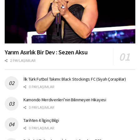
Yarım Asırlık Bir Dev : Sezen Aksu
2 PAYLAŞIMLAR
İlk Türk Futbol Takımı: Black Stockings FC (Siyah Çoraplılar)
0 PAYLAŞIMLAR
Kamondo Merdivenleri’nin Bilinmeyen Hikayesi
0 PAYLAŞIMLAR
Tarihten 4 İlginç Bilgi
0 PAYLAŞIMLAR