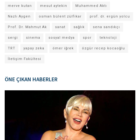
merve kutan
mesut aytekin
Muhammed Aktı
Nazlı Aygen
osman bülent zülfikar
prof. dr. ergün yolcu
Prof. Dr. Mahmut Ak
sanat
sağlık
sena sandıkçı
sergi
sinema
sosyal medya
spor
teknoloji
TRT
yapay zeka
ömer iğrek
özgür recep kocaoğlu
İletişim Fakültesi
ÖNE ÇIKAN HABERLER