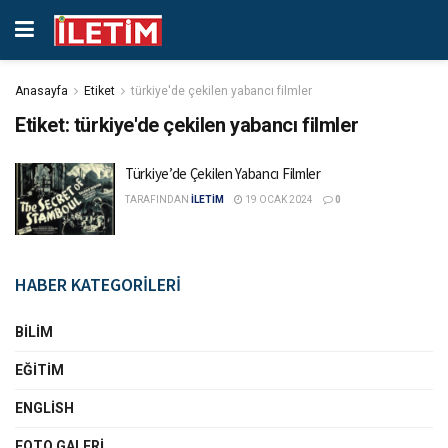
Anasayfa
Etiket
türkiye'de çekilen yabancı filmler
Etiket:
türkiye'de çekilen yabancı filmler
Türkiye’de Çekilen Yabancı Filmler
TARAFINDAN
İLETİM
19 OCAK 2024
0
HABER KATEGORİLERİ
BILIM
EĞITIM
ENGLISH
FOTO GALERI