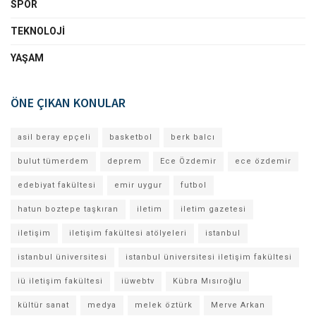
SPOR
TEKNOLOJI
YAŞAM
ÖNE ÇIKAN KONULAR
asil beray epçeli
basketbol
berk balcı
bulut tümerdem
deprem
Ece Özdemir
ece özdemir
edebiyat fakültesi
emir uygur
futbol
hatun boztepe taşkıran
iletim
iletim gazetesi
iletişim
iletişim fakültesi atölyeleri
istanbul
istanbul üniversitesi
istanbul üniversitesi iletişim fakültesi
iü iletişim fakültesi
iüwebtv
Kübra Mısıroğlu
kültür sanat
medya
melek öztürk
Merve Arkan