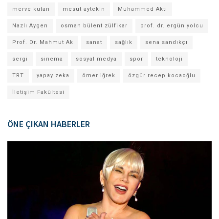
merve kutan
mesut aytekin
Muhammed Aktı
Nazlı Aygen
osman bülent zülfikar
prof. dr. ergün yolcu
Prof. Dr. Mahmut Ak
sanat
sağlık
sena sandıkçı
sergi
sinema
sosyal medya
spor
teknoloji
TRT
yapay zeka
ömer iğrek
özgür recep kocaoğlu
İletişim Fakültesi
ÖNE ÇIKAN HABERLER