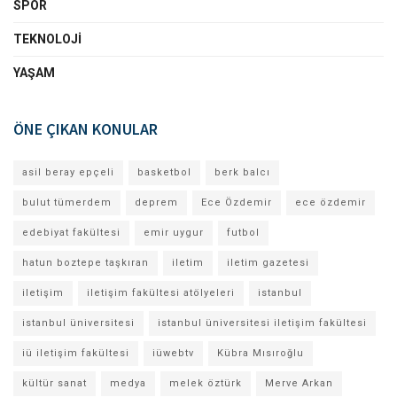
SPOR
TEKNOLOJI
YAŞAM
ÖNE ÇIKAN KONULAR
asil beray epçeli
basketbol
berk balcı
bulut tümerdem
deprem
Ece Özdemir
ece özdemir
edebiyat fakültesi
emir uygur
futbol
hatun boztepe taşkıran
iletim
iletim gazetesi
iletişim
iletişim fakültesi atölyeleri
istanbul
istanbul üniversitesi
istanbul üniversitesi iletişim fakültesi
iü iletişim fakültesi
iüwebtv
Kübra Mısıroğlu
kültür sanat
medya
melek öztürk
Merve Arkan