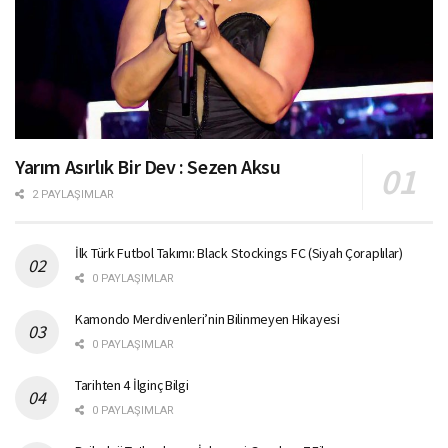
Yarım Asırlık Bir Dev : Sezen Aksu
2 PAYLAŞIMLAR
İlk Türk Futbol Takımı: Black Stockings FC (Siyah Çoraplılar)
0 PAYLAŞIMLAR
Kamondo Merdivenleri’nin Bilinmeyen Hikayesi
0 PAYLAŞIMLAR
Tarihten 4 İlginç Bilgi
0 PAYLAŞIMLAR