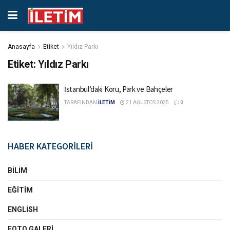
Anasayfa
Etiket
Yıldız Parkı
Etiket:
Yıldız Parkı
İstanbul’daki Koru, Park ve Bahçeler
TARAFINDAN
İLETİM
21 AĞUSTOS 2025
0
HABER KATEGORİLERİ
BILIM
EĞITIM
ENGLISH
FOTO GALERI