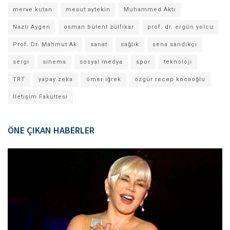
merve kutan
mesut aytekin
Muhammed Aktı
Nazlı Aygen
osman bülent zülfikar
prof. dr. ergün yolcu
Prof. Dr. Mahmut Ak
sanat
sağlık
sena sandıkçı
sergi
sinema
sosyal medya
spor
teknoloji
TRT
yapay zeka
ömer iğrek
özgür recep kocaoğlu
İletişim Fakültesi
ÖNE ÇIKAN HABERLER