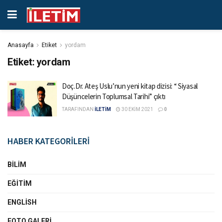
Anasayfa
Etiket
yordam
Etiket:
yordam
Doç.Dr. Ateş Uslu’nun yeni kitap dizisi: “ Siyasal
Düşüncelerin Toplumsal Tarihi” çıktı
TARAFINDAN
İLETİM
30 EKIM 2021
0
HABER KATEGORİLERİ
BILIM
EĞITIM
ENGLISH
FOTO GALERI