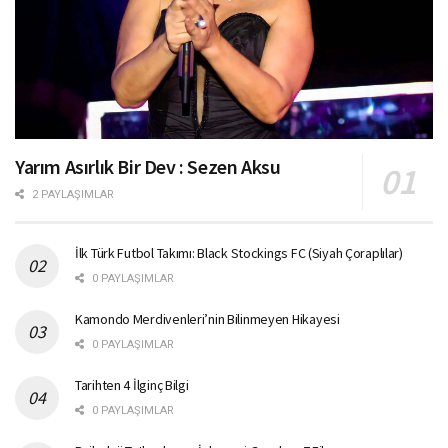
Yarım Asırlık Bir Dev : Sezen Aksu
2 PAYLAŞIMLAR
İlk Türk Futbol Takımı: Black Stockings FC (Siyah Çoraplılar)
0 PAYLAŞIMLAR
Kamondo Merdivenleri’nin Bilinmeyen Hikayesi
0 PAYLAŞIMLAR
Tarihten 4 İlginç Bilgi
0 PAYLAŞIMLAR