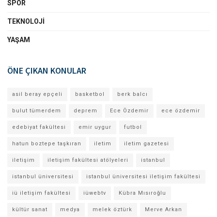
SPOR
TEKNOLOJI
YAŞAM
ÖNE ÇIKAN KONULAR
asil beray epçeli
basketbol
berk balcı
bulut tümerdem
deprem
Ece Özdemir
ece özdemir
edebiyat fakültesi
emir uygur
futbol
hatun boztepe taşkıran
iletim
iletim gazetesi
iletişim
iletişim fakültesi atölyeleri
istanbul
istanbul üniversitesi
istanbul üniversitesi iletişim fakültesi
iü iletişim fakültesi
iüwebtv
Kübra Mısıroğlu
kültür sanat
medya
melek öztürk
Merve Arkan