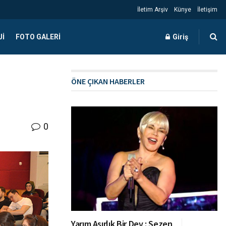
İletim Arşiv
Künye
İletişim
JI
FOTO GALERI
Giriş
ÖNE ÇIKAN HABERLER
”
0
Yarım Asırlık Bir Dev : Sezen