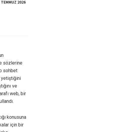
İ TEMMUZ 2026
un
le sözlerine
up sohbet
 yetiştiğini
tığını ve
arafı web, bir
llandı.
ktığı konusuna
alar için bir