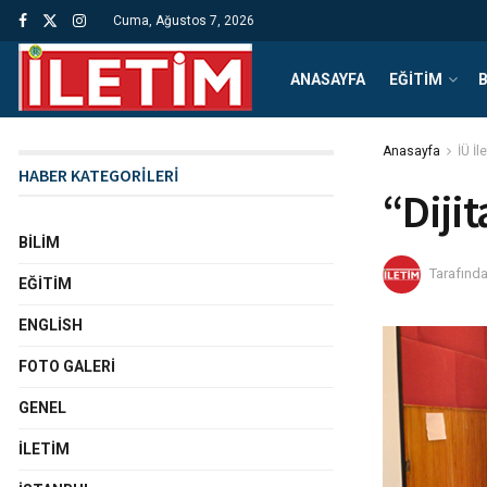
Cuma, Ağustos 7, 2026
ANASAYFA
EĞITIM
B
Anasayfa
İÜ İl
HABER KATEGORİLERİ
“Dijit
BILIM
Tarafınd
EĞITIM
ENGLISH
FOTO GALERI
GENEL
İLETIM