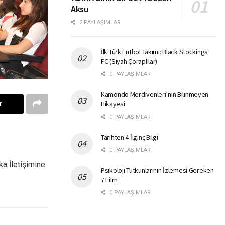
Aksu
2 PAYLAŞIMLAR
İlk Türk Futbol Takımı: Black Stockings
FC (Siyah Çoraplılar)
0 PAYLAŞIMLAR
Kamondo Merdivenleri’nin Bilinmeyen
Hikayesi
r
0 PAYLAŞIMLAR
Tarihten 4 İlginç Bilgi
0 PAYLAŞIMLAR
ka İletişimine
Psikoloji Tutkunlarının İzlemesi Gereken
7 Film
0 PAYLAŞIMLAR