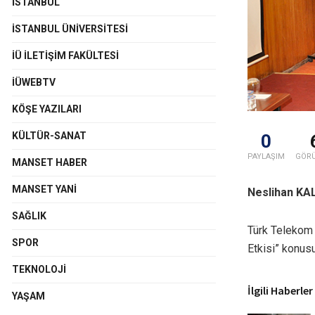
İSTANBUL
İSTANBUL ÜNIVERSITESI
İÜ İLETIŞIM FAKÜLTESI
İÜWEBTV
KÖŞE YAZILARI
KÜLTÜR-SANAT
0
PAYLAŞIM
GÖR
MANSET HABER
MANSET YANI
Neslihan K
SAĞLIK
Türk Telekom D
SPOR
Etkisi” konusu
TEKNOLOJI
İlgili Haberler
YAŞAM