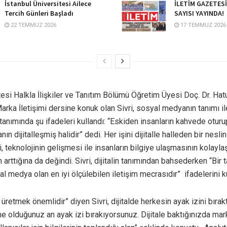
İstanbul Üniversitesi Ailece
İLETİM GAZETES
Tercih Günleri Başladı
SAYISI YAYINDA!
22 TEMMUZ 2026
17 TEMMUZ 2026
tesi Halkla İlişkiler ve Tanıtım Bölümü Öğretim Üyesi Doç. Dr. Hat
arka İletişimi dersine konuk olan Sivri, sosyal medyanın tanımı i
, tanımında şu ifadeleri kullandı: “Eskiden insanların kahvede otur
nın dijitalleşmiş halidir” dedi. Her işini dijitalle halleden bir neslin
, teknolojinin gelişmesi ile insanların bilgiye ulaşmasının kolaylaş
n arttığına da değindi. Sivri, dijitalin tanımından bahsederken “Bir t
al medya olan en iyi ölçülebilen iletişim mecrasıdır” ifadelerini ku
ik üretmek önemlidir” diyen Sivri, dijitalde herkesin ayak izini bıra
ne olduğunuz an ayak izi bırakıyorsunuz. Dijitale baktığınızda mark