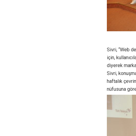
Sivri, “Web de
için, kullanıcı
diyerek markan
Sivri, konuşm
haftalık çevri
nüfusuna göre 