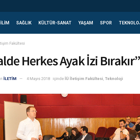
ILIM
SAĞLIK
KÜLTÜR-SANAT
YAŞAM
SPOR
TEKNOLO
etişim Fakültesi
alde Herkes Ayak İzi Bırakır
an
İLETİM
4 Mayıs 2018
içinde
İÜ İletişim Fakültesi
,
Teknoloji