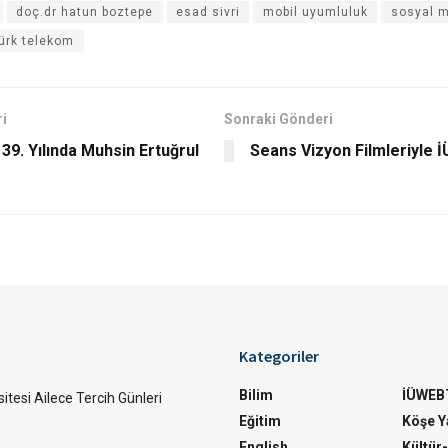
doç.dr hatun boztepe
esad sivri
mobil uyumluluk
sosyal 
ürk telekom
i
Sonraki Gönderi
 39. Yılında Muhsin Ertuğrul
Seans Vizyon Filmleriyle
Kategoriler
Bilim
İÜWEB
itesi Ailece Tercih Günleri
Eğitim
Köşe Ya
English
Kültür