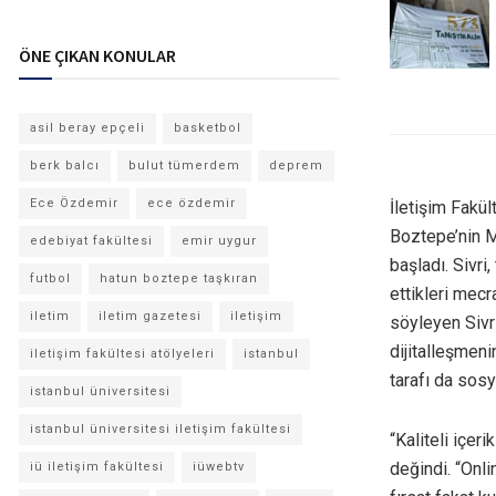
ÖNE ÇIKAN KONULAR
asil beray epçeli
basketbol
berk balcı
bulut tümerdem
deprem
Ece Özdemir
ece özdemir
İletişim Fakül
Boztepe’nin M
edebiyat fakültesi
emir uygur
başladı. Sivri
futbol
hatun boztepe taşkıran
ettikleri mecra
iletim
iletim gazetesi
iletişim
söyleyen Sivri
dijitalleşmeni
iletişim fakültesi atölyeleri
istanbul
tarafı da sosy
istanbul üniversitesi
istanbul üniversitesi iletişim fakültesi
“Kaliteli içer
değindi. “Onli
iü iletişim fakültesi
iüwebtv