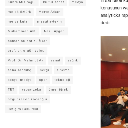
fırsat fakat k
Kübra Mısıroğlu
kültür sanat
medya
konusunun web
melek öztürk
Merve Arkan
analyticks rap
merve kutan
mesut aytekin
dedi.
Muhammed Aktı
Nazlı Aygen
osman bülent zülfikar
prof. dr. ergün yolcu
Prof. Dr. Mahmut Ak
sanat
sağlık
sena sandıkçı
sergi
sinema
sosyal medya
spor
teknoloji
TRT
yapay zeka
ömer iğrek
özgür recep kocaoğlu
İletişim Fakültesi