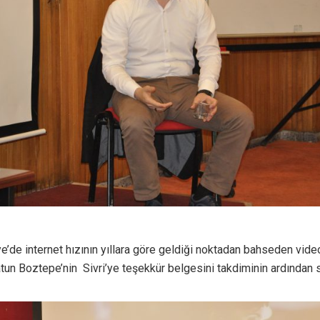
iye’de internet hızının yıllara göre geldiği noktadan bahseden vid
atun Boztepe’nin Sivri’ye teşekkür belgesini takdiminin ardından 