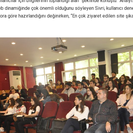
ullanıcılar için bilgilerinin toplandığı alan” şeklinde konuştu. Analy
 dinamiğinde çok önemli olduğunu söyleyen Sivri, kullanıcı dene
ora göre hazırlandığını değinirken, “En çok ziyaret edilen site şika