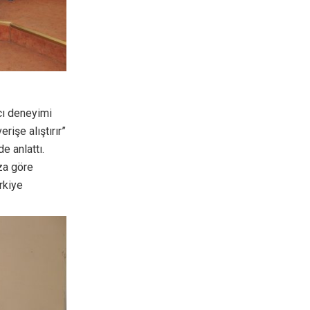
ıcı deneyimi
rişe alıştırır”
e anlattı.
za göre
ürkiye