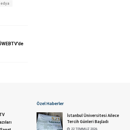
medya
 İÜWEBTV’de
Özel Haberler
TV
İstanbul Üniversitesi Ailece
Tercih Günleri Başladı
zıları
22 TEMMUZ 2026
-Sanat