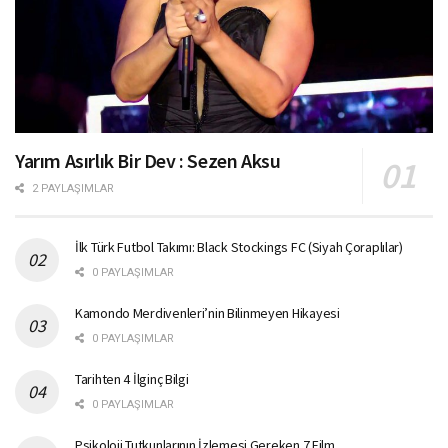
Yarım Asırlık Bir Dev : Sezen Aksu
2 PAYLAŞIMLAR
İlk Türk Futbol Takımı: Black Stockings FC (Siyah Çoraplılar)
0 PAYLAŞIMLAR
Kamondo Merdivenleri’nin Bilinmeyen Hikayesi
0 PAYLAŞIMLAR
Tarihten 4 İlginç Bilgi
0 PAYLAŞIMLAR
Psikoloji Tutkunlarının İzlemesi Gereken 7 Film