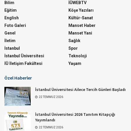
Bilim
İÜWEBTV
Eğitim
Köşe Yazıları
English
Kültür-Sanat
Foto Galeri
Manset Haber
Genel
Manset Yani
İletim
Sağlık
İstanbul
Spor
İstanbul Üniversitesi
Teknoloji
İÜ İletişim Fakültesi
Yaşam
Özel Haberler
İstanbul Üniversitesi Ailece Tercih Günleri Başladı
22 TEMMUZ 2026
İstanbul Üniversitesi 2026 Tanıtım Kitapçığı
Yayımlandı
22 TEMMUZ 2026