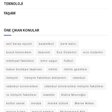
TEKNOLOJI
YAŞAM
ÖNE ÇIKAN KONULAR
asil beray epçeli
basketbol
berk balcı
bulut tümerdem
deprem
Ece Özdemir
ece özdemir
edebiyat fakültesi
emir uygur
futbol
hatun boztepe taşkıran
iletim
iletim gazetesi
iletişim
iletişim fakültesi atölyeleri
istanbul
istanbul üniversitesi
istanbul üniversitesi iletişim fakültesi
iü iletişim fakültesi
iüwebtv
Kübra Mısıroğlu
kültür sanat
medya
melek öztürk
Merve Arkan
merve kutan
mesut aytekin
Muhammed Aktı