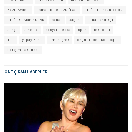
Nazlı Aygen
osman bülent zülfikar
prof. dr. ergün yolcu
Prof. Dr. Mahmut Ak
sanat
sağlık
sena sandıkçı
sergi
sinema
sosyal medya
spor
teknoloji
TRT
yapay zeka
ömer iğrek
özgür recep kocaoğlu
İletişim Fakültesi
ÖNE ÇIKAN HABERLER