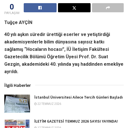
0
PAYLAŞIM
Tuğçe AYÇİN
40 yılı aşkın süredir ürettiği eserler ve yetiştirdiği
akademisyenlerle bilim dünyasına sayısız katkı
sağlamış “Hocaların hocası”, İÜ İletişim Fakültesi
Gazetecilik Bölümü Öğretim Üyesi Prof. Dr. Suat
Gezgin, akademideki 40. yılında yaş haddinden emekliye
ayrıldı.
İlgili Haberler
İstanbul Üniversitesi Ailece Tercih Günleri Başladı
22 TEMMUZ 2026
İLETİM GAZETESİ TEMMUZ 2026 SAYISI YAYINDA!
17 TEMMUZ 2026