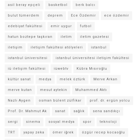
asil beray epçeli
basketbol
berk balcı
bulut tümerdem
deprem
Ece Özdemir
ece özdemir
edebiyat fakültesi
emir uygur
futbol
hatun boztepe taşkıran
iletim
iletim gazetesi
iletişim
iletişim fakültesi atölyeleri
istanbul
istanbul üniversitesi
istanbul üniversitesi iletişim fakültesi
iü iletişim fakültesi
iüwebtv
Kübra Mısıroğlu
kültür sanat
medya
melek öztürk
Merve Arkan
merve kutan
mesut aytekin
Muhammed Aktı
Nazlı Aygen
osman bülent zülfikar
prof. dr. ergün yolcu
Prof. Dr. Mahmut Ak
sanat
sağlık
sena sandıkçı
sergi
sinema
sosyal medya
spor
teknoloji
TRT
yapay zeka
ömer iğrek
özgür recep kocaoğlu