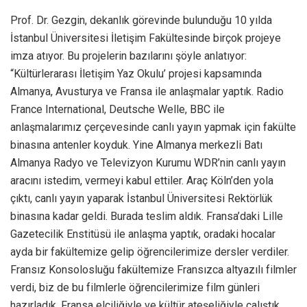
Prof. Dr. Gezgin, dekanlık görevinde bulunduğu 10 yılda
İstanbul Üniversitesi İletişim Fakültesinde birçok projeye
imza atıyor. Bu projelerin bazılarını şöyle anlatıyor:
“Kültürlerarası İletişim Yaz Okulu’ projesi kapsamında
Almanya, Avusturya ve Fransa ile anlaşmalar yaptık. Radio
France International, Deutsche Welle, BBC ile
anlaşmalarımız çerçevesinde canlı yayın yapmak için fakülte
binasına antenler koyduk. Yine Almanya merkezli Batı
Almanya Radyo ve Televizyon Kurumu WDR’nin canlı yayın
aracını istedim, vermeyi kabul ettiler. Araç Köln’den yola
çıktı, canlı yayın yaparak İstanbul Üniversitesi Rektörlük
binasına kadar geldi. Burada teslim aldık. Fransa’daki Lille
Gazetecilik Enstitüsü ile anlaşma yaptık, oradaki hocalar
ayda bir fakültemize gelip öğrencilerimize dersler verdiler.
Fransız Konsolosluğu fakültemize Fransızca altyazılı filmler
verdi, biz de bu filmlerle öğrencilerimize film günleri
hazırladık. Fransa elçiliğiyle ve kültür ateşeliğiyle çalıştık.