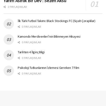
Yarım Asırlık Bir Dev : Sezen Aksu
2 PAYLAŞIMLAR
İlk Türk Futbol Takımı: Black Stockings FC (Siyah Çoraplılar)
0 PAYLAŞIMLAR
Kamondo Merdivenleri’nin Bilinmeyen Hikayesi
0 PAYLAŞIMLAR
Tarihten 4 İlginç Bilgi
0 PAYLAŞIMLAR
Psikoloji Tutkunlarının İzlemesi Gereken 7 Film
0 PAYLAŞIMLAR