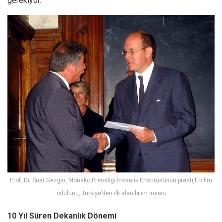
gerekiyor.”
Prof. Dr. Suat Gezgin, Monako Prensligi İnsanlik Enstitüsünün prestijli bilim
ödülünü, Türkiye’den ilk alan bilim insanı
10 Yıl Süren Dekanlık Dönemi