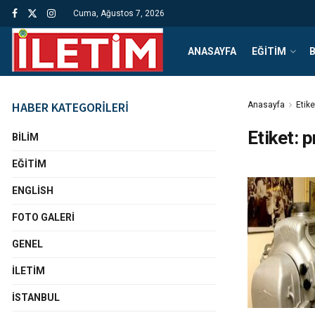
Cuma, Ağustos 7, 2026
ANASAYFA
EĞITIM
B
HABER KATEGORİLERİ
Anasayfa
Etike
Etiket:
p
BILIM
EĞITIM
ENGLISH
FOTO GALERI
GENEL
İLETIM
İSTANBUL