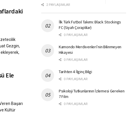
2 PAYLAŞIMLAR
aflardaki
İlk Türk Futbol Takımı: Black Stockings
FC (Siyah Çoraplılar)
0 PAYLAŞIMLAR
zetecilik
uat Gezgin,
Kamondo Merdivenleri’nin Bilinmeyen
Hikayesi
 ekleyerek,
0 PAYLAŞIMLAR
Tarihten 4 İlginç Bilgi
ü Ele
0 PAYLAŞIMLAR
Psikoloji Tutkunlarının İzlemesi Gereken
7 Film
Veren Başarı
0 PAYLAŞIMLAR
ve Kültür