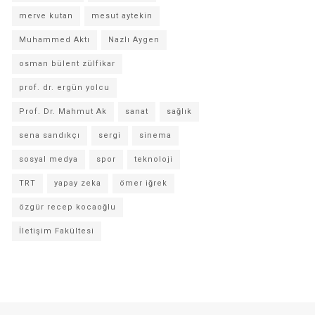
merve kutan
mesut aytekin
Muhammed Aktı
Nazlı Aygen
osman bülent zülfikar
prof. dr. ergün yolcu
Prof. Dr. Mahmut Ak
sanat
sağlık
sena sandıkçı
sergi
sinema
sosyal medya
spor
teknoloji
TRT
yapay zeka
ömer iğrek
özgür recep kocaoğlu
İletişim Fakültesi