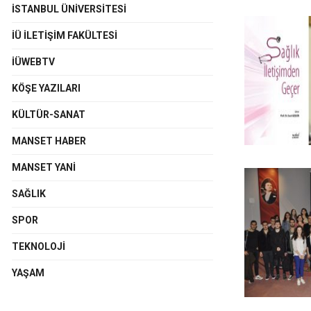
İSTANBUL ÜNIVERSITESI
İÜ İLETIŞIM FAKÜLTESI
İÜWEBTV
KÖŞE YAZILARI
KÜLTÜR-SANAT
MANSET HABER
MANSET YANI
SAĞLIK
SPOR
TEKNOLOJI
YAŞAM