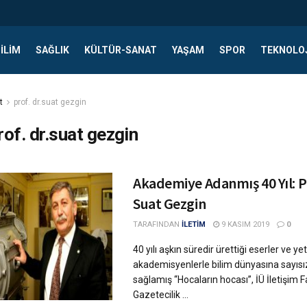
ILIM
SAĞLIK
KÜLTÜR-SANAT
YAŞAM
SPOR
TEKNOLO
t
prof. dr.suat gezgin
rof. dr.suat gezgin
Akademiye Adanmış 40 Yıl: Pr
Suat Gezgin
TARAFINDAN
İLETİM
9 KASIM 2019
0
40 yılı aşkın süredir ürettiği eserler ve yet
akademisyenlerle bilim dünyasına sayısız
sağlamış “Hocaların hocası”, İÜ İletişim F
Gazetecilik ...