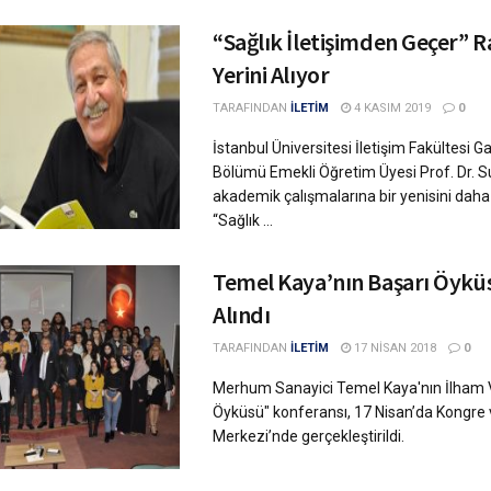
“Sağlık İletişimden Geçer” R
Yerini Alıyor
TARAFINDAN
İLETİM
4 KASIM 2019
0
İstanbul Üniversitesi İletişim Fakültesi Ga
Bölümü Emekli Öğretim Üyesi Prof. Dr. S
akademik çalışmalarına bir yenisini daha
“Sağlık ...
Temel Kaya’nın Başarı Öyküs
Alındı
TARAFINDAN
İLETİM
17 NISAN 2018
0
Merhum Sanayici Temel Kaya'nın İlham 
Öyküsü" konferansı, 17 Nisan’da Kongre 
Merkezi’nde gerçekleştirildi.