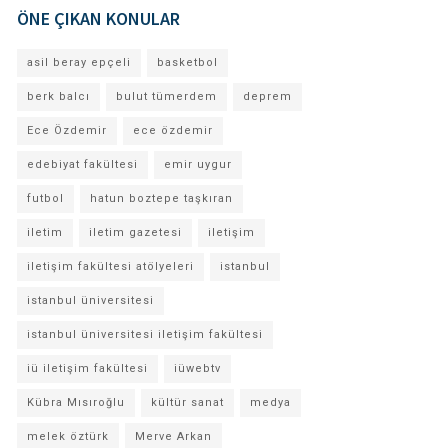
ÖNE ÇIKAN KONULAR
asil beray epçeli
basketbol
berk balcı
bulut tümerdem
deprem
Ece Özdemir
ece özdemir
edebiyat fakültesi
emir uygur
futbol
hatun boztepe taşkıran
iletim
iletim gazetesi
iletişim
iletişim fakültesi atölyeleri
istanbul
istanbul üniversitesi
istanbul üniversitesi iletişim fakültesi
iü iletişim fakültesi
iüwebtv
Kübra Mısıroğlu
kültür sanat
medya
melek öztürk
Merve Arkan