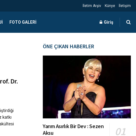
İletim Arşiv
Künye
İletişim
JI
FOTO GALERI
Giriş
ÖNE ÇIKAN HABERLER
of. Dr.
iştirdiği
 katkı
akültesi
Yarım Asırlık Bir Dev : Sezen
Aksu