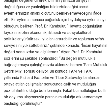
başlığını değerlendirerek, bilimin yalnızca bir şeyin
doğruluğunu ve yanlışlığını bildirebileceğini ancak
eylemlerimizin ahlaki ölçütünü belirleyemeyeceğini ifade
etti. Bir eylemin sonucu çoğunluk için faydalıysa eylemin iyi
olduğunu belirten Prof. Dr. Karabulut, “Hayatta çoğunluğun
faydasına olan ekonomik, iktisadi ve sosyokültürel
politikalar yürütürsek, iyi olanı arttırabilir ve toplumun refah
seviyesini yükseltebiliriz.” şeklinde konuştu. “İnsan hayatının
değeri sonsuzdur ve ölçülemez” diyen Prof. Dr. Karabulut
sözlerini şu şekilde sonlandırdı: “Bu değeri mutlulukla
bağdaştırmaya çalıştığımızda aklımıza hemen ‘Para Mutluluk
Getirir Mi?’ sorusu geliyor. Bu konuda 1974 ve 1976
yıllarında Richard Easterlin ve Tibor Scitovsky tarafından
ortaya atılan çalışmalar sonucunda gelir ve mutluluğun
pozitif ilintili olduğu belirlenmiştir. Fakat bu mutluluğun belli
bir doyuma ulaşmasıyla paranın mutluluğa etki etmemeye
başladığı görülmüştür’’.