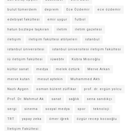
bulut tümerdem
deprem
Ece Özdemir
ece özdemir
edebiyat fakültesi
emir uygur
futbol
hatun boztepe taşkıran
iletim
iletim gazetesi
iletişim
iletişim fakültesi atölyeleri
istanbul
istanbul üniversitesi
istanbul üniversitesi iletişim fakültesi
iü iletişim fakültesi
iüwebtv
Kübra Mısıroğlu
kültür sanat
medya
melek öztürk
Merve Arkan
merve kutan
mesut aytekin
Muhammed Aktı
Nazlı Aygen
osman bülent zülfikar
prof. dr. ergün yolcu
Prof. Dr. Mahmut Ak
sanat
sağlık
sena sandıkçı
sergi
sinema
sosyal medya
spor
teknoloji
TRT
yapay zeka
ömer iğrek
özgür recep kocaoğlu
İletişim Fakültesi