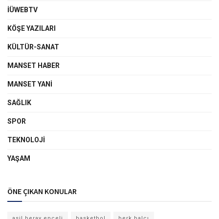
İÜWEBTV
KÖŞE YAZILARI
KÜLTÜR-SANAT
MANSET HABER
MANSET YANI
SAĞLIK
SPOR
TEKNOLOJI
YAŞAM
ÖNE ÇIKAN KONULAR
asil beray epçeli
basketbol
berk balcı