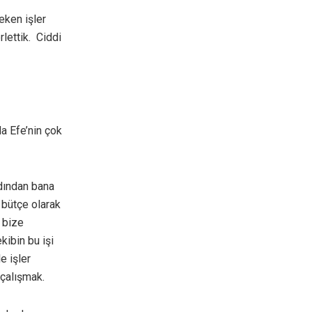
eken işler
rlettik. Ciddi
da Efe’nin çok
rdından bana
 bütçe olarak
 bize
kibin bu işi
e işler
 çalışmak.