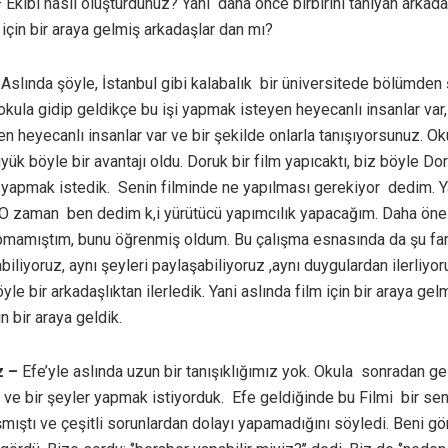
 Ekibi nasıl oluşturdunuz? Yani daha önce birbirini tanıyan arkad
için bir araya gelmiş arkadaşlar dan mı?
Aslında şöyle, İstanbul gibi kalabalık bir üniversitede bölümden 
kula gidip geldikçe bu işi yapmak isteyen heyecanlı insanlar var, 
n heyecanlı insanlar var ve bir şekilde onlarla tanışıyorsunuz. Ok
ük böyle bir avantajı oldu. Doruk bir film yapıcaktı, biz böyle Doru
m yapmak istedik. Senin filminde ne yapılması gerekiyor dedim. Y
 O zaman ben dedim k,i yürütücü yapımcılık yapacağım. Daha öne
pmamıştım, bunu öğrenmiş oldum. Bu çalışma esnasında da şu fark
biliyoruz, aynı şeyleri paylaşabiliyoruz ,aynı duygulardan ilerliyor
le bir arkadaşlıktan ilerledik. Yani aslında film için bir araya ge
 bir araya geldik.
z –
Efe’yle aslında uzun bir tanışıklığımız yok. Okula sonradan gel
ik ve bir şeyler yapmak istiyorduk. Efe geldiğinde bu Filmi bir se
mıştı ve çeşitli sorunlardan dolayı yapamadığını söyledi. Beni gö