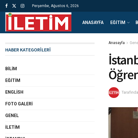
Perşembe, Ağustos 6, 2026
ANASAYFA
EĞITIM
B
Anasayfa
Gene
HABER KATEGORİLERİ
İstanb
BILIM
Öğren
EĞITIM
ENGLISH
Tarafınd
FOTO GALERI
GENEL
İLETIM