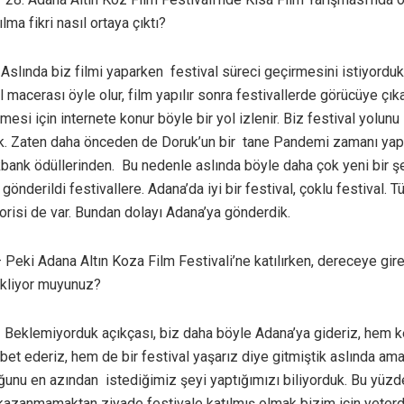
lma fikri nasıl ortaya çıktı?
 Aslında biz filmi yaparken festival süreci geçirmesini istiyorduk
l macerası öyle olur, film yapılır sonra festivallerde görücüye çık
emesi için internete konur böyle bir yol izlenir. Biz festival yolunu
. Zaten daha önceden de Doruk’un bir tane Pandemi zamanı yaptı
Akbank ödüllerinden. Bu nedenle aslında böyle daha çok yeni bir ş
 gönderildi festivallere. Adana’da iyi bir festival, çoklu festival. T
orisi de var. Bundan dolayı Adana’ya gönderdik.
 Peki Adana Altın Koza Film Festivali’ne katılırken, dereceye gire
ekliyor muyunuz?
Beklemiyorduk açıkçası, biz daha böyle Adana’ya gideriz, hem k
bet ederiz, hem de bir festival yaşarız diye gitmiştik aslında ama 
duğunu en azından istediğimiz şeyi yaptığımızı biliyorduk. Bu yüzd
kazanmamaktan ziyade festivale katılmış olmak bizim için yeterd