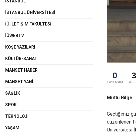
İSTANBUL
İSTANBUL ÜNIVERSITESI
İÜ İLETIŞIM FAKÜLTESI
İÜWEBTV
KÖŞE YAZILARI
KÜLTÜR-SANAT
MANSET HABER
0
MANSET YANI
PAYLAŞIM
GÖR
SAĞLIK
Mutlu Bilge
SPOR
Geçtiğimiz gün
TEKNOLOJI
düzenlenen Fes
YAŞAM
Üniversitesi 