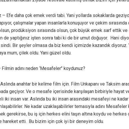
z
– Efe daha çok emek verdi tabi. Yani yollarda sokaklarda geziyor
yapıyor, çalışmalar yapan insanlarla konuşuyor ve çekim sırasında
lsun, prodüksiyon sırasında olsun, çok büyük emek sarf ettik ve
 de yaptığınız işten sonra tabi ki de bir umut doğuyor. Hani diyo
sindi. Bir şeyler olmasa da biz kendi içimizde kazandık diyoruz. 
aya mum, çilek oldu. Yani güzel oldu.
–
Filmin adını neden ‘Mesafeler’’ koydunuz?
–
Aslında anahtar bir kelime film için. Film Unkapanı ve Taksim ar
bada geçiyor. Ve o mesafe içerisinde karşılaşan birbiriyle hayat v
i iki insan var. Aslında bu iki insan arasındaki mesafeyi ne kadar 
nlaşabilirler. Ne kadar uzaklaşabilirler temasıyla adını Mesafeler
k gerekirse, bu iş için herkes elini taşın altına koydu ve herkes
hareket etti. Bu bizim için çok iyi bir deneyim oldu.