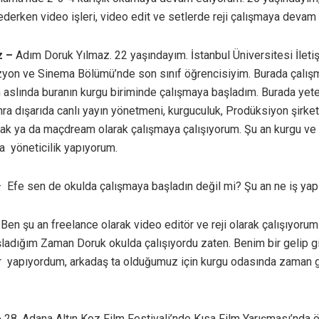
derken video işleri, video edit ve setlerde reji çalışmaya devam
z –
Adım Doruk Yılmaz. 22 yaşındayım. İstanbul Üniversitesi İleti
yon ve Sinema Bölümü’nde son sınıf öğrencisiyim. Burada çalış
 aslında buranın kurgu biriminde çalışmaya başladım. Burada yete
nra dışarıda canlı yayın yönetmeni, kurguculuk, Prodüksiyon şirket
rak ya da maçdream olarak çalışmaya çalışıyorum. Şu an kurgu ve 
 yöneticilik yapıyorum.
 Efe sen de okulda çalışmaya başladın değil mi? Şu an ne iş ya
Ben şu an freelance olarak video editör ve reji olarak çalışıyorum
ladığım Zaman Doruk okulda çalışıyordu zaten. Benim bir gelip 
r yapıyordum, arkadaş ta olduğumuz için kurgu odasında zaman 
–
28. Adana Altın Koz Film Festivali’nde Kısa Film Yarışması’nda öd