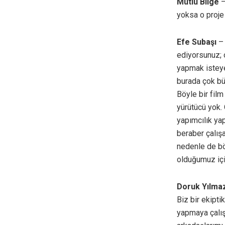
Mutlu Bilge
–
yoksa o proje 
Efe Subaşı
– 
ediyorsunuz; o
yapmak isteye
burada çok büy
Böyle bir fil
yürütücü yok.
yapımcılık ya
beraber çalışa
nedenle de böy
olduğumuz için
Doruk
Yılma
Biz bir ekipt
yapmaya çalış