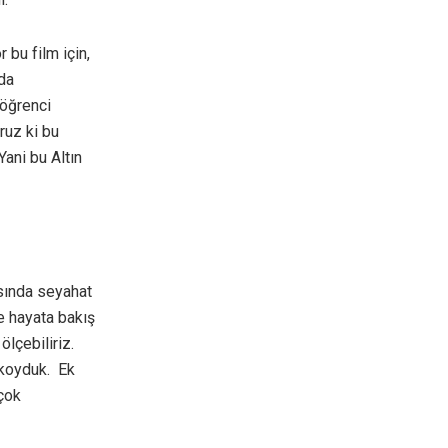
 bu film için,
 da
 öğrenci
ruz ki bu
Yani bu Altın
asında seyahat
e hayata bakış
ölçebiliriz.
 koyduk. Ek
 çok