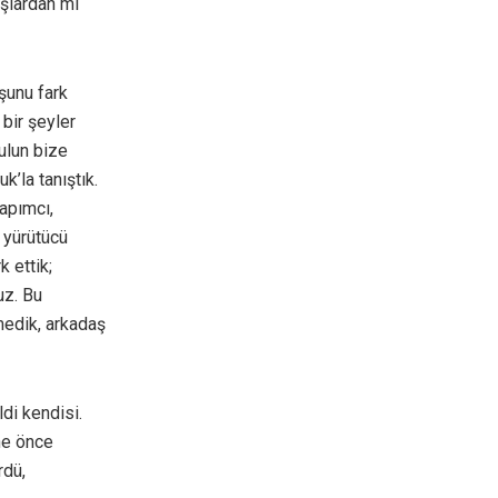
aşlardan mı
şunu fark
bir şeyler
ulun bize
k’la tanıştık.
apımcı,
 yürütücü
 ettik;
uz. Bu
lmedik, arkadaş
di kendisi.
ne önce
rdü,