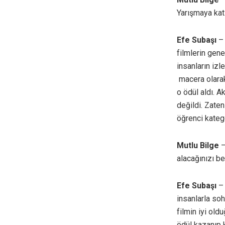
Yarışmaya katı
Efe Subaşı
–
filmlerin gene
insanların izl
macera olarak
o ödül aldı. 
değildi. Zaten
öğrenci kateg
Mutlu Bilge
–
alacağınızı b
Efe Subaşı
– 
insanlarla soh
filmin iyi ol
ödül kazanıp 