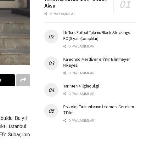
Aksu
2 PAYLAŞIMLAR
İlk Türk Futbol Takımı: Black Stockings
FC (Siyah Çoraplılar)
0 PAYLAŞIMLAR
Kamondo Merdivenleri’nin Bilinmeyen
Hikayesi
0 PAYLAŞIMLAR
r
Tarihten 4 İlginç Bilgi
0 PAYLAŞIMLAR
Psikoloji Tutkunlarının İzlemesi Gereken
7 Film
buldu. Bu yıl
0 PAYLAŞIMLAR
ktı. İstanbul
Efe Subaşı’nın