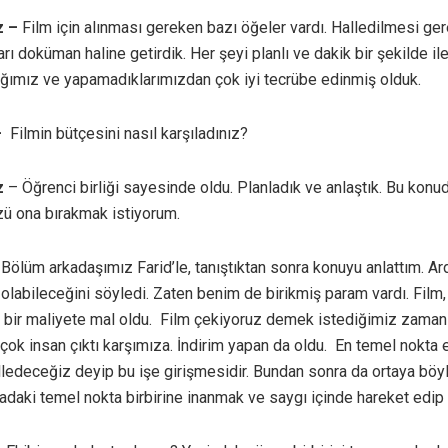
z –
Film için alınması gereken bazı öğeler vardı. Halledilmesi ger
arı doküman haline getirdik. Her şeyi planlı ve dakik bir şekilde ile
ğımız ve yapamadıklarımızdan çok iyi tecrübe edinmiş olduk.
 –
Filmin bütçesini nasıl karşıladınız?
z
– Öğrenci birliği sayesinde oldu. Planladık ve anlaştık. Bu konu
ü ona bırakmak istiyorum.
Bölüm arkadaşımız Farid’le, tanıştıktan sonra konuyu anlattım. A
 olabileceğini söyledi. Zaten benim de birikmiş param vardı. Film,
i bir maliyete mal oldu. Film çekiyoruz demek istediğimiz zaman
çok insan çıktı karşımıza. İndirim yapan da oldu. En temel nokta e
lledeceğiz deyip bu işe girişmesidir. Bundan sonra da ortaya böyl
radaki temel nokta birbirine inanmak ve saygı içinde hareket edip