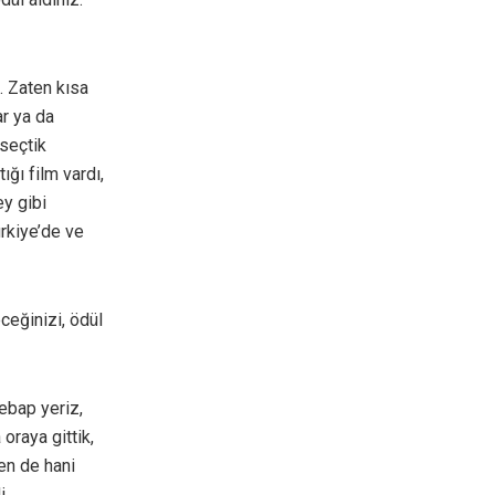
. Zaten kısa
ar ya da
 seçtik
ğı film vardı,
ey gibi
ürkiye’de ve
ceğinizi, ödül
ebap yeriz,
oraya gittik,
en de hani
i.