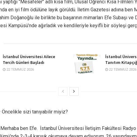
 yaptığı ‘’Mesafeler’’ adlı kısa film, Ulusal Öğrenci Kısa Filmleri 
da en iyi film ödülüne layık görüldü. İletim Gazetesi adıına ben 
ahim Doğanoğlu ile birlikte bu başarının mimarları Efe Subaşı ve 
tesi Kampüsü’nde ağırladık ve kendileriyle keyifli bir söyleşi gerç
İstanbul Üniversitesi Ailece
İstanbul Ünivers
Tercih Günleri Başladı
Tanıtım Kitapçığ
22 TEMMUZ 2026
22 TEMMUZ 2026
 Öncelikle sizi tanıyabilir miyiz?
 Merhaba ben Efe. İstanbul Üniversitesi İletişim Fakültesi Radyo
lümü’nde 2-3-4 karışık okumaya devam ediyorum. 26 yaşındayım,