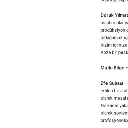
Doruk Yılma
araştırmalar 
prodüksiyon o
olduğumuz için
bizim içimize 
Koza bir past
Mutlu Bilge 
Efe Subaşı 
edilen bir ara
olarak mesafel
Ne kadar yakı
olarak söyleme
profesyonelce 