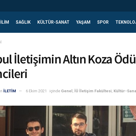
ILIM
SAĞLIK
KÜLTÜR-SANAT
YAŞAM
SPOR
TEKNOLO
l
ul İletişimin Altın Koza Ödü
cileri
an
İLETİM
6 Ekim 2021
içinde
Genel
,
İÜ İletişim Fakültesi
,
Kültür-Sana