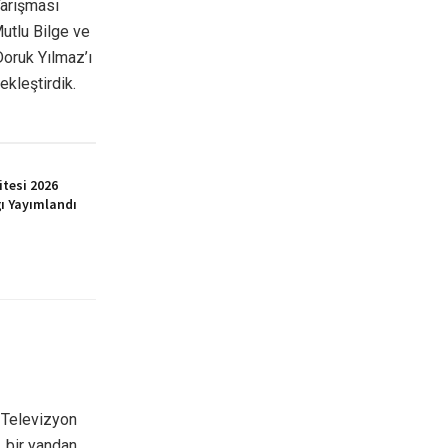
Yarışması
Mutlu Bilge ve
Doruk Yılmaz’ı
ekleştirdik.
itesi 2026
ı Yayımlandı
 Televizyon
 bir yandan