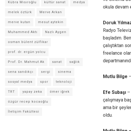
Kübra Mısıroğlu
kültür sanat
medya
okula devam e
melek öztürk
Merve Arkan
Doruk Yılma
merve kutan
mesut aytekin
Radyo Televiz
Muhammed Aktı
Nazlı Aygen
başladım. Ben
osman bülent zülfikar
çalıştıktan so
prof. dr. ergün yolcu
freelance ola
departmanında
Prof. Dr. Mahmut Ak
sanat
sağlık
sena sandıkçı
sergi
sinema
Mutlu Bilge
–
sosyal medya
spor
teknoloji
Efe Subaşı
– 
TRT
yapay zeka
ömer iğrek
çalışmaya baş
özgür recep kocaoğlu
ama bir şeyle
İletişim Fakültesi
oldu.
Mutlu Bilge 