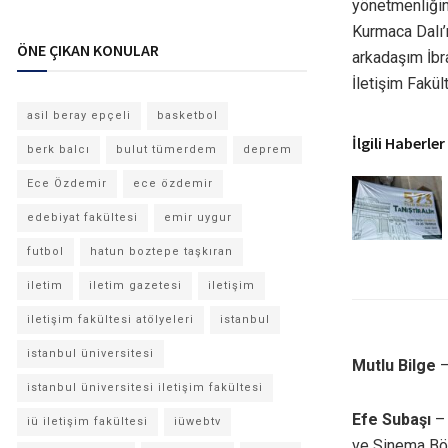
yönetmenliğini
Kurmaca Dalı’n
ÖNE ÇIKAN KONULAR
arkadaşım İbr
İletişim Fakül
asil beray epçeli
basketbol
İlgili Haberler
berk balcı
bulut tümerdem
deprem
Ece Özdemir
ece özdemir
edebiyat fakültesi
emir uygur
futbol
hatun boztepe taşkıran
iletim
iletim gazetesi
iletişim
iletişim fakültesi atölyeleri
istanbul
istanbul üniversitesi
Mutlu Bilge
–
istanbul üniversitesi iletişim fakültesi
Efe Subaşı
–
iü iletişim fakültesi
iüwebtv
ve Sinema Bö