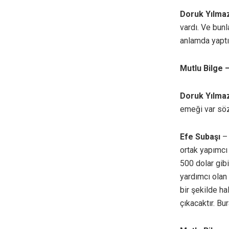
Doruk Yılma
vardı. Ve bunl
anlamda yaptı
Mutlu Bilge
Doruk Yılma
emeği var söz
Efe Subaşı
– 
ortak yapımcı
500 dolar gib
yardımcı olan 
bir şekilde ha
çıkacaktır. Bu