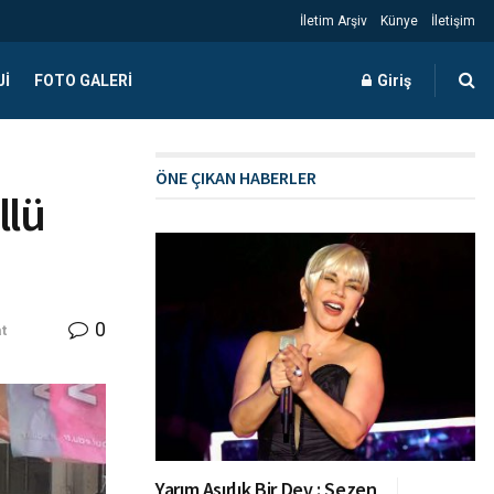
İletim Arşiv
Künye
İletişim
JI
FOTO GALERI
Giriş
ÖNE ÇIKAN HABERLER
llü
0
t
Yarım Asırlık Bir Dev : Sezen