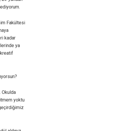
 ediyorum.
şim Fakültesi
maya
ri kadar
lerinde ya
kreatif
pıyorsun?
. Okulda
gitmem yoktu
geçirdiğimiz
ül aldınız.