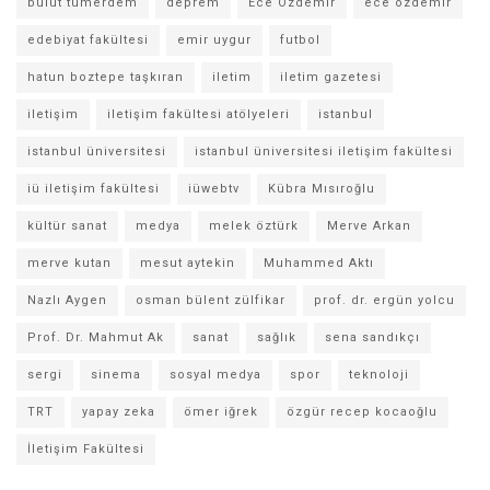
bulut tümerdem
deprem
Ece Özdemir
ece özdemir
edebiyat fakültesi
emir uygur
futbol
hatun boztepe taşkıran
iletim
iletim gazetesi
iletişim
iletişim fakültesi atölyeleri
istanbul
istanbul üniversitesi
istanbul üniversitesi iletişim fakültesi
iü iletişim fakültesi
iüwebtv
Kübra Mısıroğlu
kültür sanat
medya
melek öztürk
Merve Arkan
merve kutan
mesut aytekin
Muhammed Aktı
Nazlı Aygen
osman bülent zülfikar
prof. dr. ergün yolcu
Prof. Dr. Mahmut Ak
sanat
sağlık
sena sandıkçı
sergi
sinema
sosyal medya
spor
teknoloji
TRT
yapay zeka
ömer iğrek
özgür recep kocaoğlu
İletişim Fakültesi