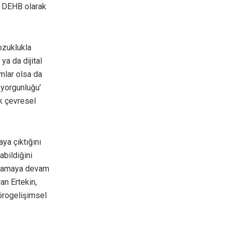
n DEHB olarak
ozuklukla
ya da dijital
mlar olsa da
n yorgunluğu’
k çevresel
ya çıktığını
abildiğini
yaşamaya devam
an Ertekin,
nörogelişimsel