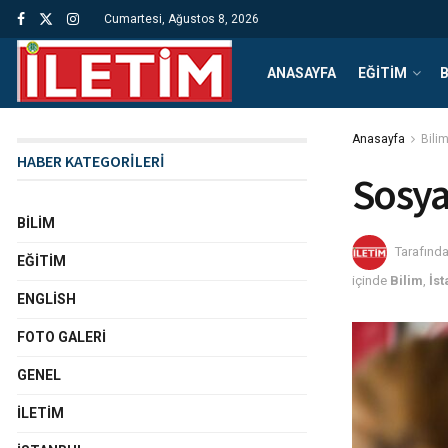
Cumartesi, Ağustos 8, 2026
ANASAYFA
EĞITIM
B
Anasayfa
Bili
HABER KATEGORİLERİ
Sosya
BILIM
Tarafınd
EĞITIM
içinde
Bilim
,
İs
ENGLISH
FOTO GALERI
GENEL
İLETIM