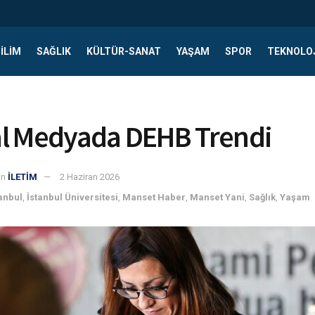
ILIM
SAĞLIK
KÜLTÜR-SANAT
YAŞAM
SPOR
TEKNOLO
m
l Medyada DEHB Trendi
an
İLETİM
2 Haziran 2026
tanbul
,
İstanbul Üniversitesi
,
Manset Haber
,
Manset Yani
,
Sağlık
,
Yaşam