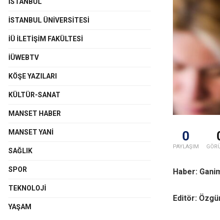
İSTANBUL
İSTANBUL ÜNIVERSITESI
İÜ İLETIŞIM FAKÜLTESI
İÜWEBTV
KÖŞE YAZILARI
KÜLTÜR-SANAT
MANSET HABER
MANSET YANI
0
PAYLAŞIM
GÖR
SAĞLIK
SPOR
Haber: Ganim
TEKNOLOJI
Editör: Özg
YAŞAM