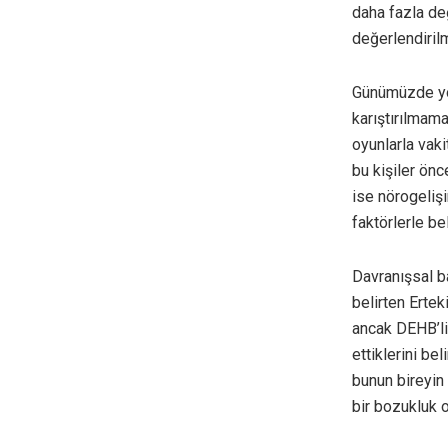
daha fazla de
değerlendiril
Günümüzde yoğ
karıştırılmama
oyunlarla vak
bu kişiler önc
ise nörogeliş
faktörlerle be
Davranışsal ba
belirten Ertek
ancak DEHB’li
ettiklerini be
bunun bireyin
bir bozukluk o