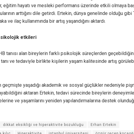
ler, eğitim hayatı ve mesleki performans üzerinde etkili olmaya b
arının arttığını dile getirdi. Ertekin, dünya genelinde olduğu gibi
aka ve ilaç kullanımında bir artış yaşandığını aktardı.
sikolojik etkileri
 tanısı alan bireylerin farklı psikolojik süreçlerden geçebildiğini
 tanı ve tedaviyle birlikte kişilerin yaşam kalitesinde artış görüle
in geçmişte yaşadığı akademik ve sosyal güçlükler nedeniyle piş
yabildiğini aktaran Ertekin, tedavi sürecinde bireylerin deneyimle
lerine ve yaşamlarını yeniden yapılandırmalarına destek olunduğ
dikkat eksikliği ve hiperaktivite bozukluğu
Erhan Ertekin
 kılıç
Hiperaktivite
istanbul üniversitesi
özgür recep kocaoğ