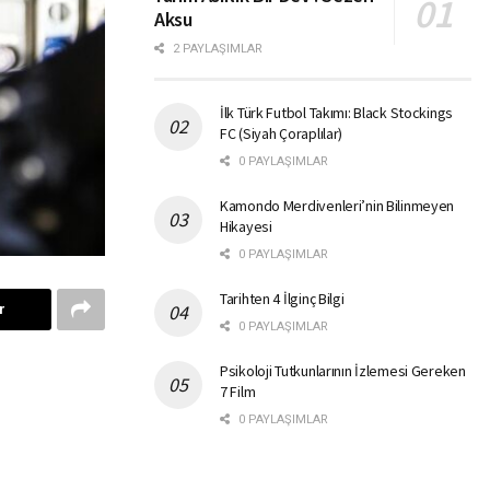
Aksu
2 PAYLAŞIMLAR
İlk Türk Futbol Takımı: Black Stockings
FC (Siyah Çoraplılar)
0 PAYLAŞIMLAR
Kamondo Merdivenleri’nin Bilinmeyen
Hikayesi
0 PAYLAŞIMLAR
Tarihten 4 İlginç Bilgi
r
0 PAYLAŞIMLAR
Psikoloji Tutkunlarının İzlemesi Gereken
7 Film
0 PAYLAŞIMLAR