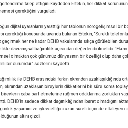
ğerlendirme talep ettiğini kaydeden Ertekin, her dikkat sorununu
memesi gerektiğini vurguladı.
un dijital uyaranların yarattığı her tablonun nörogelişimsel bir b
sı gerektiği konusunda uyarıda bulunan Ertekin, “Sürekli telefonla 
it geçirmek her ne kadar DEHB vakalarında sıkça görülebilen duru
elikle davranışsal bağımlılık açısından değerlendirilmelidir. ‘Ekra
imsel olmaktan çok günümüz dünyasının bir özelliği olup daha ço
lirli bir durumdur” sözlerini kaydetti.
ğımlılık ile DEHB arasındaki farkın ekrandan uzaklaşıldığında orta
in, ekrandan uzaklaşan bireylerin dikkatlerini bir süre sonra toplay
 bireylerin çaba sarf etmelerine rağmen odaklanma zorlukları 
lirtti. DEHB’in sadece dikkat dağınıklığından ibaret olmadığını aktar
 günlük yaşamını ve işlevselliğini uzun süreli biçimde etkileyen 
lduğunun altını çizdi.