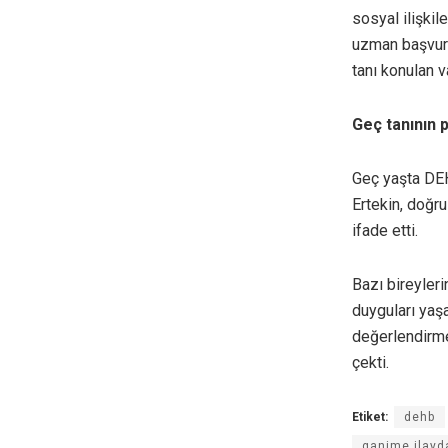
sosyal ilişki
uzman başvurul
tanı konulan v
Geç tanının p
Geç yaşta DEHB
Ertekin, doğru
ifade etti.
Bazı bireyler
duyguları yaşa
değerlendirme
çekti.
Etiket:
dehb
ganime ilayda