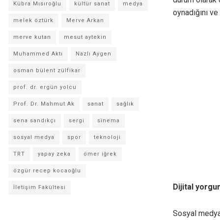
Kübra Mısıroğlu
kültür sanat
medya
oynadığını ve
melek öztürk
Merve Arkan
merve kutan
mesut aytekin
Muhammed Aktı
Nazlı Aygen
osman bülent zülfikar
prof. dr. ergün yolcu
Prof. Dr. Mahmut Ak
sanat
sağlık
sena sandıkçı
sergi
sinema
sosyal medya
spor
teknoloji
TRT
yapay zeka
ömer iğrek
özgür recep kocaoğlu
Dijital yorgu
İletişim Fakültesi
Sosyal medya v