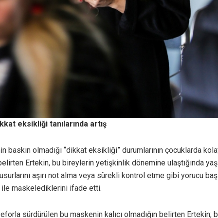
kkat eksikliği tanılarında artış
nin baskın olmadığı “dikkat eksikliği” durumlarının çocuklarda ko
belirten Ertekin, bu bireylerin yetişkinlik dönemine ulaştığında yaş
usurlarını aşırı not alma veya sürekli kontrol etme gibi yorucu ba
ile maskelediklerini ifade etti.
forla sürdürülen bu maskenin kalıcı olmadığın belirten Ertekin; be