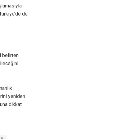
aşlamasıyla
 Türkiye’de de
 belirten
bileceğini
manlık
rini yeniden
una dikkat
lu