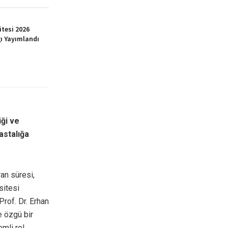
itesi 2026
ı Yayımlandı
iği ve
astalığa
an süresi,
sitesi
Prof. Dr. Erhan
e özgü bir
mli rol