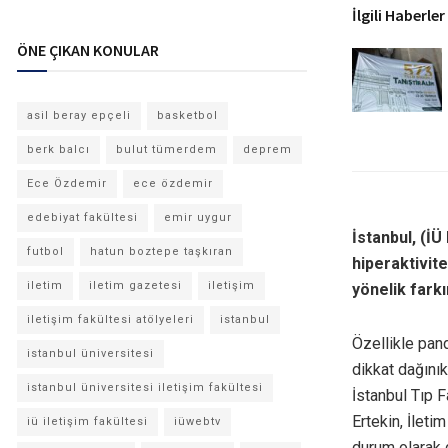
İlgili Haberler
ÖNE ÇIKAN KONULAR
asil beray epçeli
basketbol
berk balcı
bulut tümerdem
deprem
Ece Özdemir
ece özdemir
edebiyat fakültesi
emir uygur
İstanbul, (İ
futbol
hatun boztepe taşkıran
hiperaktivit
iletim
iletim gazetesi
iletişim
yönelik fark
iletişim fakültesi atölyeleri
istanbul
Özellikle pan
istanbul üniversitesi
dikkat dağınık
istanbul üniversitesi iletişim fakültesi
İstanbul Tıp F
Ertekin, İlet
iü iletişim fakültesi
iüwebtv
durum olarak 