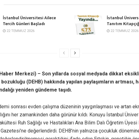
İstanbul Üniversitesi Ailece
İstanbul Ünivers
Tercih Günleri Başladı
Tanıtım Kitapçığ
22 TEMMUZ 2026
22 TEMMUZ 2026
Ü Haber Merkezi) – Son yıllarda sosyal medyada dikkat eksikl
e bozukluğu (DEHB) hakkında yapılan paylaşımların artması, h
ındalığı yeniden gündeme taşıdı.
demi sonrası evden çalışma düzeninin yaygınlaşması ve artan ekr
lığını her zamankinden daha görünür kıldı. Konuyu İstanbul Üniver
akültesi Ruh Sağlığı ve Hastalıkları Ana Bilim Dalı Öğretim Üyesi 
im Gazetesi’ne değerlendirdi. DEHB’nin yalnızca çocukluk dönemin
değerlendirilmemesi gerektiğini ifade eden Ertekin, genetiğin öne