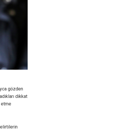
layca gözden
adıkları dikkat
ş etme
lirtilerin