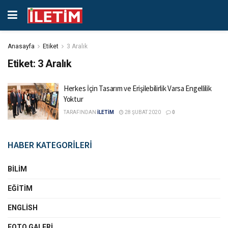
Anasayfa
Etiket
3 Aralık
Etiket:
3 Aralık
Herkes İçin Tasarım ve Erişilebilirlik Varsa Engellilik
Yoktur
TARAFINDAN
İLETİM
28 ŞUBAT 2020
0
HABER KATEGORİLERİ
BILIM
EĞITIM
ENGLISH
FOTO GALERI