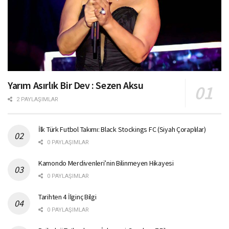
Yarım Asırlık Bir Dev : Sezen Aksu
2 PAYLAŞIMLAR
İlk Türk Futbol Takımı: Black Stockings FC (Siyah Çoraplılar)
0 PAYLAŞIMLAR
Kamondo Merdivenleri’nin Bilinmeyen Hikayesi
0 PAYLAŞIMLAR
Tarihten 4 İlginç Bilgi
0 PAYLAŞIMLAR