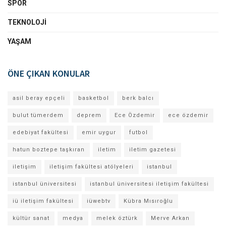
SPOR
TEKNOLOJI
YAŞAM
ÖNE ÇIKAN KONULAR
asil beray epçeli
basketbol
berk balcı
bulut tümerdem
deprem
Ece Özdemir
ece özdemir
edebiyat fakültesi
emir uygur
futbol
hatun boztepe taşkıran
iletim
iletim gazetesi
iletişim
iletişim fakültesi atölyeleri
istanbul
istanbul üniversitesi
istanbul üniversitesi iletişim fakültesi
iü iletişim fakültesi
iüwebtv
Kübra Mısıroğlu
kültür sanat
medya
melek öztürk
Merve Arkan