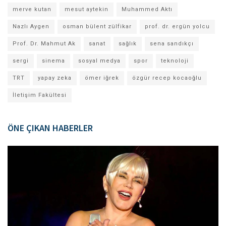
merve kutan
mesut aytekin
Muhammed Aktı
Nazlı Aygen
osman bülent zülfikar
prof. dr. ergün yolcu
Prof. Dr. Mahmut Ak
sanat
sağlık
sena sandıkçı
sergi
sinema
sosyal medya
spor
teknoloji
TRT
yapay zeka
ömer iğrek
özgür recep kocaoğlu
İletişim Fakültesi
ÖNE ÇIKAN HABERLER