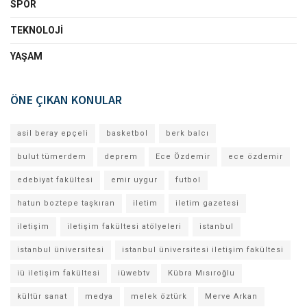
SPOR
TEKNOLOJI
YAŞAM
ÖNE ÇIKAN KONULAR
asil beray epçeli
basketbol
berk balcı
bulut tümerdem
deprem
Ece Özdemir
ece özdemir
edebiyat fakültesi
emir uygur
futbol
hatun boztepe taşkıran
iletim
iletim gazetesi
iletişim
iletişim fakültesi atölyeleri
istanbul
istanbul üniversitesi
istanbul üniversitesi iletişim fakültesi
iü iletişim fakültesi
iüwebtv
Kübra Mısıroğlu
kültür sanat
medya
melek öztürk
Merve Arkan