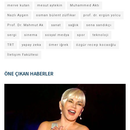
merve kutan
mesut aytekin
Muhammed Aktı
Nazlı Aygen
osman bülent zülfikar
prof. dr. ergün yolcu
Prof. Dr. Mahmut Ak
sanat
sağlık
sena sandıkçı
sergi
sinema
sosyal medya
spor
teknoloji
TRT
yapay zeka
ömer iğrek
özgür recep kocaoğlu
İletişim Fakültesi
ÖNE ÇIKAN HABERLER