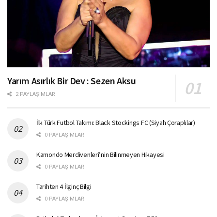
Yarım Asırlık Bir Dev : Sezen Aksu
2 PAYLAŞIMLAR
İlk Türk Futbol Takımı: Black Stockings FC (Siyah Çoraplılar)
0 PAYLAŞIMLAR
Kamondo Merdivenleri’nin Bilinmeyen Hikayesi
0 PAYLAŞIMLAR
Tarihten 4 İlginç Bilgi
0 PAYLAŞIMLAR