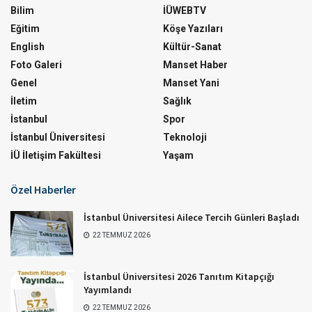
Bilim
İÜWEBTV
Eğitim
Köşe Yazıları
English
Kültür-Sanat
Foto Galeri
Manset Haber
Genel
Manset Yani
İletim
Sağlık
İstanbul
Spor
İstanbul Üniversitesi
Teknoloji
İÜ İletişim Fakültesi
Yaşam
Özel Haberler
İstanbul Üniversitesi Ailece Tercih Günleri Başladı
22 TEMMUZ 2026
İstanbul Üniversitesi 2026 Tanıtım Kitapçığı
Yayımlandı
22 TEMMUZ 2026