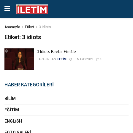
Anasayfa
Etiket
3 idiots
Etiket:
3 idiots
3 Idiots Birebir Film’de
TARAFINDAN
İLETİM
30 MAYIS 2019
0
HABER KATEGORİLERİ
BILIM
EĞITIM
ENGLISH
FOTO GALERI