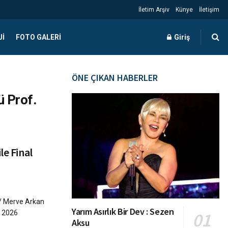
İletim Arşiv
Künye
İletişim
JI
FOTO GALERI
Giriş
ÖNE ÇIKAN HABERLER
ü Prof.
le Final
 / Merve Arkan
Yarım Asırlık Bir Dev : Sezen
t 2026
Aksu