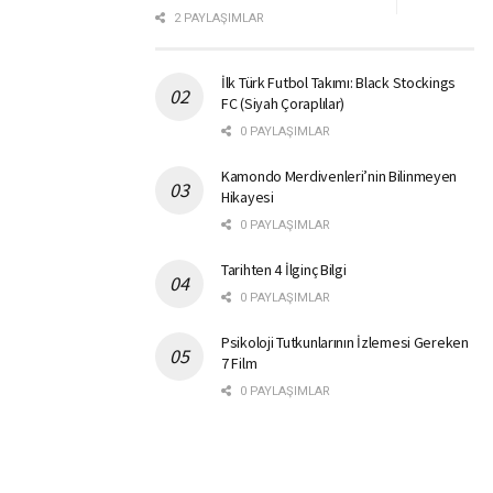
2 PAYLAŞIMLAR
İlk Türk Futbol Takımı: Black Stockings
FC (Siyah Çoraplılar)
0 PAYLAŞIMLAR
Kamondo Merdivenleri’nin Bilinmeyen
Hikayesi
0 PAYLAŞIMLAR
Tarihten 4 İlginç Bilgi
0 PAYLAŞIMLAR
Psikoloji Tutkunlarının İzlemesi Gereken
7 Film
0 PAYLAŞIMLAR