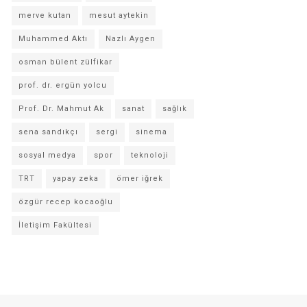
merve kutan
mesut aytekin
Muhammed Aktı
Nazlı Aygen
osman bülent zülfikar
prof. dr. ergün yolcu
Prof. Dr. Mahmut Ak
sanat
sağlık
sena sandıkçı
sergi
sinema
sosyal medya
spor
teknoloji
TRT
yapay zeka
ömer iğrek
özgür recep kocaoğlu
İletişim Fakültesi