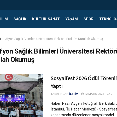
ILIM
SAĞLIK
KÜLTÜR-SANAT
YAŞAM
SPOR
TEKNOLO
t
Afyon Sağlık Bilimleri Üniversitesi Rektörü Prof. Dr. Nurullah Okumuş
fyon Sağlık Bilimleri Üniversitesi Rektör
llah Okumuş
Sosyalfest 2026 Ödül Töreni i
Yaptı
TARAFINDAN
İLETİM
12 MAYIS 2026
0
Haber: Nazlı Aygen Fotoğraf: Berk Balcı
İstanbul, (İÜ Haber Merkezi) - Sosyalfes
kapsamında düzenlenen sosyal model ...