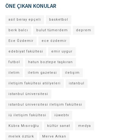
ÖNE ÇIKAN KONULAR
asil beray epçeli
basketbol
berk balcı
bulut tümerdem
deprem
Ece Özdemir
ece özdemir
edebiyat fakültesi
emir uygur
futbol
hatun boztepe taşkıran
iletim
iletim gazetesi
iletişim
iletişim fakültesi atölyeleri
istanbul
istanbul üniversitesi
istanbul üniversitesi iletişim fakültesi
iü iletişim fakültesi
iüwebtv
Kübra Mısıroğlu
kültür sanat
medya
melek öztürk
Merve Arkan