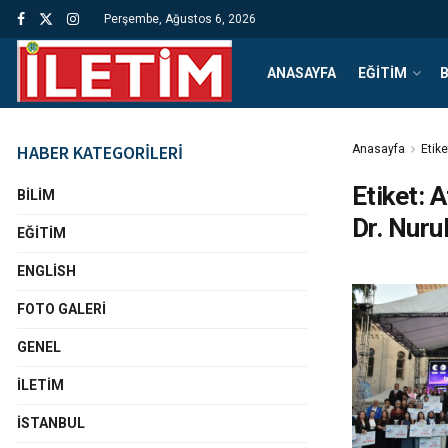
Perşembe, Ağustos 6, 2026
ANASAYFA
EĞITIM
B
HABER KATEGORİLERİ
Anasayfa
Etike
Etiket:
A
BILIM
Dr. Nuru
EĞITIM
ENGLISH
FOTO GALERI
GENEL
İLETIM
İSTANBUL