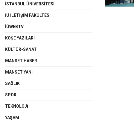
İSTANBUL ÜNIVERSITESI
İÜ İLETIŞIM FAKÜLTESI
İÜWEBTV
KÖŞE YAZILARI
KÜLTÜR-SANAT
MANSET HABER
MANSET YANI
SAĞLIK
SPOR
TEKNOLOJI
YAŞAM