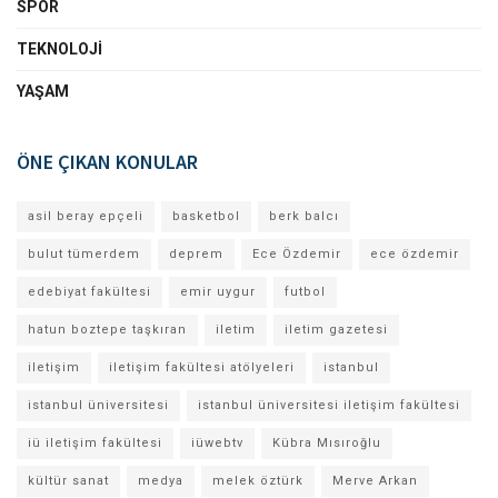
SPOR
TEKNOLOJI
YAŞAM
ÖNE ÇIKAN KONULAR
asil beray epçeli
basketbol
berk balcı
bulut tümerdem
deprem
Ece Özdemir
ece özdemir
edebiyat fakültesi
emir uygur
futbol
hatun boztepe taşkıran
iletim
iletim gazetesi
iletişim
iletişim fakültesi atölyeleri
istanbul
istanbul üniversitesi
istanbul üniversitesi iletişim fakültesi
iü iletişim fakültesi
iüwebtv
Kübra Mısıroğlu
kültür sanat
medya
melek öztürk
Merve Arkan