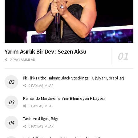
Yarım Asırlık Bir Dev : Sezen Aksu
2 PAYLAŞIMLAR
İlk Türk Futbol Takımı: Black Stockings FC (Siyah Çoraplılar)
0 PAYLAŞIMLAR
Kamondo Merdivenleri’nin Bilinmeyen Hikayesi
0 PAYLAŞIMLAR
Tarihten 4 İlginç Bilgi
0 PAYLAŞIMLAR