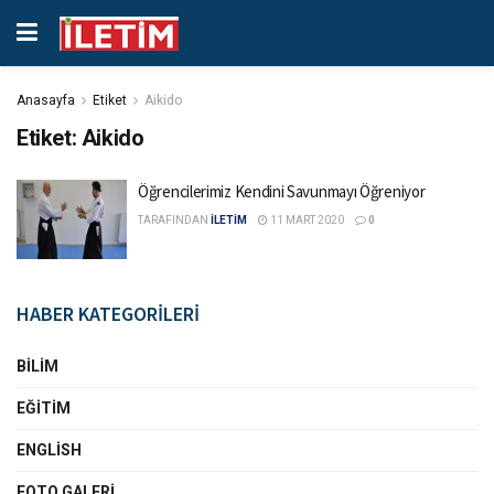
Anasayfa
Etiket
Aikido
Etiket:
Aikido
Öğrencilerimiz Kendini Savunmayı Öğreniyor
TARAFINDAN
İLETİM
11 MART 2020
0
HABER KATEGORİLERİ
BILIM
EĞITIM
ENGLISH
FOTO GALERI