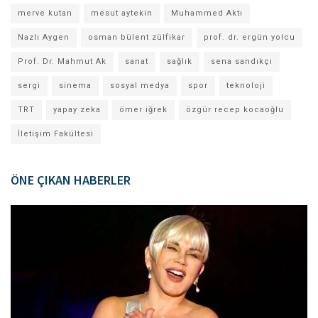
merve kutan
mesut aytekin
Muhammed Aktı
Nazlı Aygen
osman bülent zülfikar
prof. dr. ergün yolcu
Prof. Dr. Mahmut Ak
sanat
sağlık
sena sandıkçı
sergi
sinema
sosyal medya
spor
teknoloji
TRT
yapay zeka
ömer iğrek
özgür recep kocaoğlu
İletişim Fakültesi
ÖNE ÇIKAN HABERLER