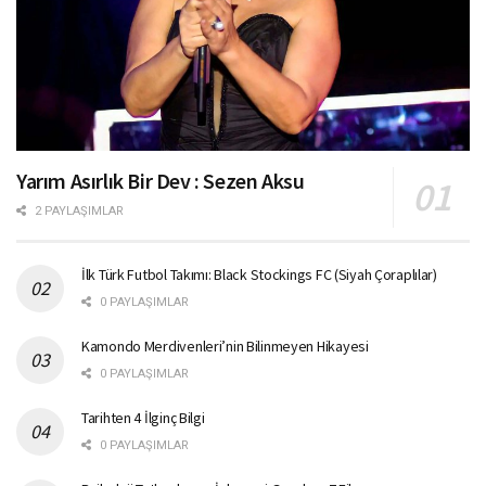
Yarım Asırlık Bir Dev : Sezen Aksu
2 PAYLAŞIMLAR
İlk Türk Futbol Takımı: Black Stockings FC (Siyah Çoraplılar)
0 PAYLAŞIMLAR
Kamondo Merdivenleri’nin Bilinmeyen Hikayesi
0 PAYLAŞIMLAR
Tarihten 4 İlginç Bilgi
0 PAYLAŞIMLAR