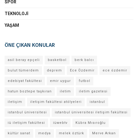
SPOR
TEKNOLOJI
YAŞAM
ÖNE ÇIKAN KONULAR
asil beray epçeli
basketbol
berk balcı
bulut tümerdem
deprem
Ece Özdemir
ece özdemir
edebiyat fakültesi
emir uygur
futbol
hatun boztepe taşkıran
iletim
iletim gazetesi
iletişim
iletişim fakültesi atölyeleri
istanbul
istanbul üniversitesi
istanbul üniversitesi iletişim fakültesi
iü iletişim fakültesi
iüwebtv
Kübra Mısıroğlu
kültür sanat
medya
melek öztürk
Merve Arkan