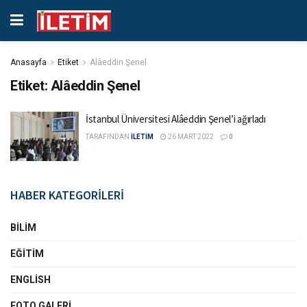
Anasayfa
Etiket
Alâeddin Şenel
Etiket:
Alâeddin Şenel
İstanbul Üniversitesi Alâeddin Şenel’i ağırladı
TARAFINDAN
İLETİM
26 MART 2022
0
HABER KATEGORİLERİ
BILIM
EĞITIM
ENGLISH
FOTO GALERI