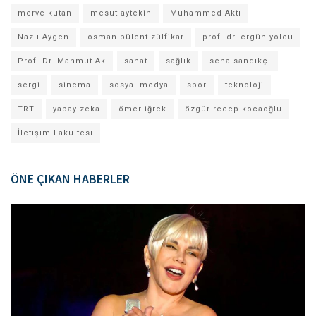
merve kutan
mesut aytekin
Muhammed Aktı
Nazlı Aygen
osman bülent zülfikar
prof. dr. ergün yolcu
Prof. Dr. Mahmut Ak
sanat
sağlık
sena sandıkçı
sergi
sinema
sosyal medya
spor
teknoloji
TRT
yapay zeka
ömer iğrek
özgür recep kocaoğlu
İletişim Fakültesi
ÖNE ÇIKAN HABERLER