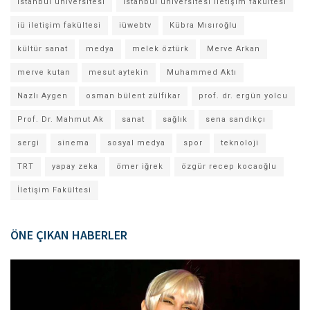
istanbul üniversitesi
istanbul üniversitesi iletişim fakültesi
iü iletişim fakültesi
iüwebtv
Kübra Mısıroğlu
kültür sanat
medya
melek öztürk
Merve Arkan
merve kutan
mesut aytekin
Muhammed Aktı
Nazlı Aygen
osman bülent zülfikar
prof. dr. ergün yolcu
Prof. Dr. Mahmut Ak
sanat
sağlık
sena sandıkçı
sergi
sinema
sosyal medya
spor
teknoloji
TRT
yapay zeka
ömer iğrek
özgür recep kocaoğlu
İletişim Fakültesi
ÖNE ÇIKAN HABERLER