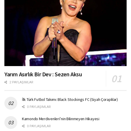
Yarım Asırlık Bir Dev : Sezen Aksu
2 PAYLAŞIMLAR
İlk Türk Futbol Takımı: Black Stockings FC (Siyah Çoraplılar)
0 PAYLAŞIMLAR
Kamondo Merdivenleri’nin Bilinmeyen Hikayesi
0 PAYLAŞIMLAR