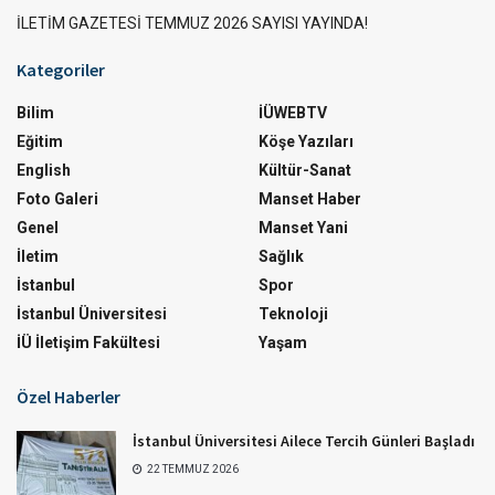
İLETİM GAZETESİ TEMMUZ 2026 SAYISI YAYINDA!
Kategoriler
Bilim
İÜWEBTV
Eğitim
Köşe Yazıları
English
Kültür-Sanat
Foto Galeri
Manset Haber
Genel
Manset Yani
İletim
Sağlık
İstanbul
Spor
İstanbul Üniversitesi
Teknoloji
İÜ İletişim Fakültesi
Yaşam
Özel Haberler
İstanbul Üniversitesi Ailece Tercih Günleri Başladı
22 TEMMUZ 2026