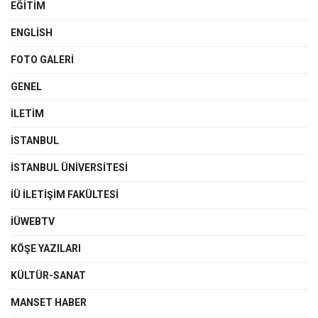
EĞITIM
ENGLISH
FOTO GALERI
GENEL
İLETIM
İSTANBUL
İSTANBUL ÜNIVERSITESI
İÜ İLETIŞIM FAKÜLTESI
İÜWEBTV
KÖŞE YAZILARI
KÜLTÜR-SANAT
MANSET HABER