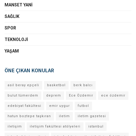
MANSET YANI
SAĞLIK
SPOR
TEKNOLOJI
YAŞAM
ÖNE ÇIKAN KONULAR
asil beray epçeli
basketbol
berk balcı
bulut tümerdem
deprem
Ece Özdemir
ece özdemir
edebiyat fakültesi
emir uygur
futbol
hatun boztepe taşkıran
iletim
iletim gazetesi
iletişim
iletişim fakültesi atölyeleri
istanbul