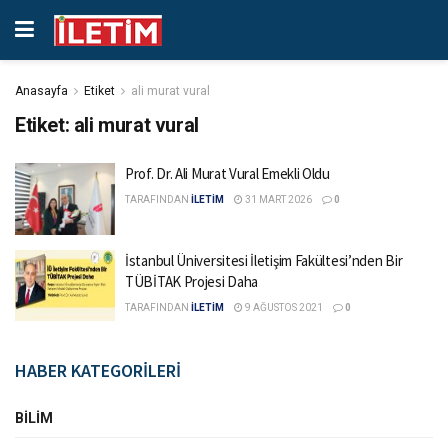
Anasayfa
Etiket
ali murat vural
Etiket:
ali murat vural
Prof. Dr. Ali Murat Vural Emekli Oldu
TARAFINDAN
İLETİM
31 MART 2026
0
İstanbul Üniversitesi İletişim Fakültesi’nden Bir
TÜBİTAK Projesi Daha
TARAFINDAN
İLETİM
9 AĞUSTOS 2021
0
HABER KATEGORİLERİ
BILIM