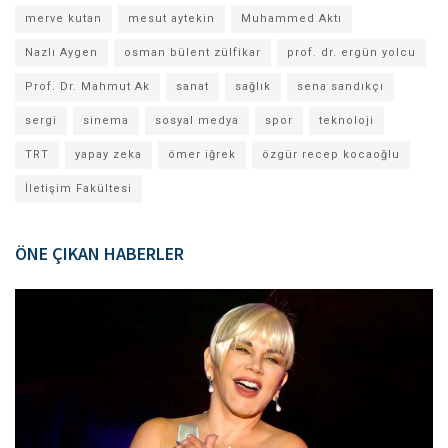
merve kutan
mesut aytekin
Muhammed Aktı
Nazlı Aygen
osman bülent zülfikar
prof. dr. ergün yolcu
Prof. Dr. Mahmut Ak
sanat
sağlık
sena sandıkçı
sergi
sinema
sosyal medya
spor
teknoloji
TRT
yapay zeka
ömer iğrek
özgür recep kocaoğlu
İletişim Fakültesi
ÖNE ÇIKAN HABERLER