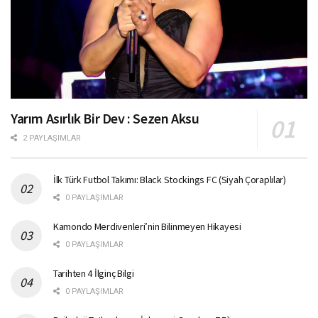
Yarım Asırlık Bir Dev : Sezen Aksu
2 PAYLAŞIMLAR
İlk Türk Futbol Takımı: Black Stockings FC (Siyah Çoraplılar)
0 PAYLAŞIMLAR
Kamondo Merdivenleri’nin Bilinmeyen Hikayesi
0 PAYLAŞIMLAR
Tarihten 4 İlginç Bilgi
0 PAYLAŞIMLAR