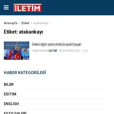
Anasayfa
Etiket
atakankayı
Etiket:
atakankayı
Geleceğin sporunda büyük başarı
TARAFINDAN
İLETİM
25 NISAN 2022
0
HABER KATEGORİLERİ
BILIM
EĞITIM
ENGLISH
FOTO GALERI