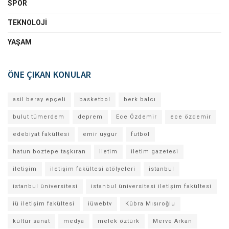
SPOR
TEKNOLOJI
YAŞAM
ÖNE ÇIKAN KONULAR
asil beray epçeli
basketbol
berk balcı
bulut tümerdem
deprem
Ece Özdemir
ece özdemir
edebiyat fakültesi
emir uygur
futbol
hatun boztepe taşkıran
iletim
iletim gazetesi
iletişim
iletişim fakültesi atölyeleri
istanbul
istanbul üniversitesi
istanbul üniversitesi iletişim fakültesi
iü iletişim fakültesi
iüwebtv
Kübra Mısıroğlu
kültür sanat
medya
melek öztürk
Merve Arkan